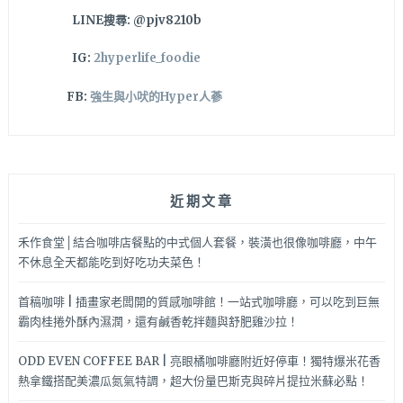
冰
LINE搜尋: @pjv8210b
場
等
IG:
2hyperlife_foodie
設
施
FB:
強生與小吠的Hyper人蔘
～
近期文章
禾作食堂│結合咖啡店餐點的中式個人套餐，裝潢也很像咖啡廳，中午
不休息全天都能吃到好吃功夫菜色！
首稿咖啡 | 插畫家老闆開的質感咖啡館！一站式咖啡廳，可以吃到巨無
霸肉桂捲外酥內濕潤，還有鹹香乾拌麵與舒肥雞沙拉！
ODD EVEN COFFEE BAR | 亮眼橘咖啡廳附近好停車！獨特爆米花香
熱拿鐵搭配美濃瓜氮氣特調，超大份量巴斯克與碎片提拉米蘇必點！