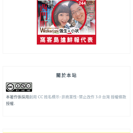
關於本站
本著作係採用
創用 CC 姓名標示-非商業性-禁止改作 3.0 台灣 授權條款
授權.