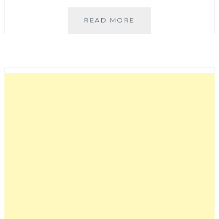
形
READ MORE
似
米
老
鼠
的
米
奇
樹
豪
好
拍！
有
著
落
羽
松
大
道