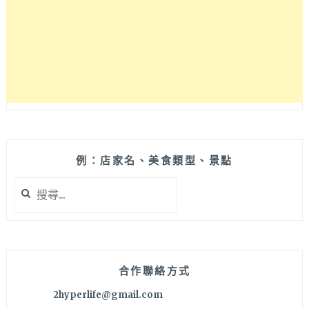
的
南
興
公
園
佔
地
遼
闊
適
合
例：店家名、美食類型、景點
野
搜
餐，
尋
還
關
有
鍵
籃
字:
球
場
合作聯絡方式
和
2hyperlife@gmail.com
遛