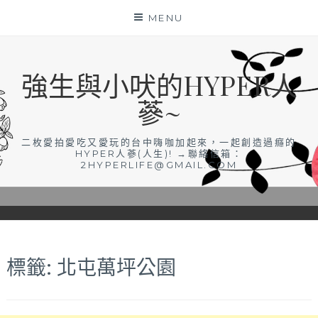
Skip
MENU
to
content
強生與小吠的HYPER人
蔘~
二枚愛拍愛吃又愛玩的台中嗨咖加起來，一起創造過癮的
HYPER人蔘(人生)! →聯絡信箱：
2HYPERLIFE@GMAIL.COM
標籤:
北屯萬坪公園