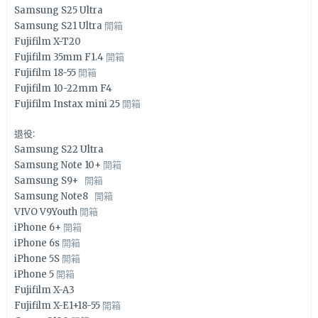
Samsung S25 Ultra
Samsung S21 Ultra
開箱
Fujifilm X-T20
Fujifilm 35mm F1.4
開箱
Fujifilm 18-55
開箱
Fujifilm 10-22mm F4
Fujifilm Instax mini 25
開箱
退役:
Samsung S22 Ultra
Samsung Note 10+
開箱
Samsung S9+
開箱
Samsung Note8
開箱
VIVO V9Youth
開箱
iPhone 6+
開箱
iPhone 6s
開箱
iPhone 5S
開箱
iPhone 5
開箱
Fujifilm X-A3
Fujifilm X-E1+18-55
開箱