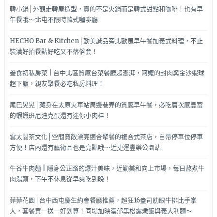
韓小鍋│外觀走韓屋造型，賣的不是火鍋而是韓式甜點和咖啡！也有早
午餐哦～北屯不限時韓式咖啡廳
HECHO Bar & Kitchen│勤美誠品旁北歐風早午餐加義式料理，不止
裝潢好拍餐點好吃又不落俗套！
叁食初私房菜 | 台中北區質感台菜餐廳超澎湃，阿嬤的封肉與金沙蝦球
超下飯，親友聚餐必吃私房料理！
尾巴晃晃│藏身在太原火車站周邊巷弄的質感早午餐，必吃層次感豐富
的蝦蝦班尼迪克蛋還有迷你小肉桂！
雲太閒茶文化│空間寬敞漂亮適合聚餐的複合式茶店，自帶停車位停車
方便！店內還有藝術品也是亮點哦～近捷運豐樂公園站
牛谷牛肉麵 | 隱身公正路的爆汁美味，近勤美和向上市場，每日熬煮牛
肉湯頭，下午不休息從早爽吃到晚！
菲菲花園│台中西屯慶生約會餐廳推薦，超狂16盎司肋眼牛排比手掌
大，套餐買一送一好划算！同場加映濃郁黑松露燉飯與義大利麵～