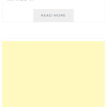
恆
READ MORE
光
咖
啡
│
中
國
醫
附
近
不
限
時
平
價
咖
啡，
內