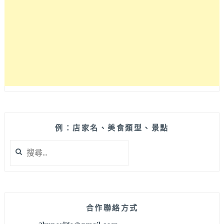
用
座
位
有
插
座
方
便
電
腦
族
使
例：店家名、美食類型、景點
用！
搜
北
尋
區
關
外
鍵
帶
字:
外
送
合作聯絡方式
都