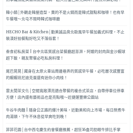
韓小鍋│外觀走韓屋造型，賣的不是火鍋而是韓式甜點和咖啡！也有早
午餐哦～北屯不限時韓式咖啡廳
HECHO Bar & Kitchen│勤美誠品旁北歐風早午餐加義式料理，不止
裝潢好拍餐點好吃又不落俗套！
叁食初私房菜 | 台中北區質感台菜餐廳超澎湃，阿嬤的封肉與金沙蝦球
超下飯，親友聚餐必吃私房料理！
尾巴晃晃│藏身在太原火車站周邊巷弄的質感早午餐，必吃層次感豐富
的蝦蝦班尼迪克蛋還有迷你小肉桂！
雲太閒茶文化│空間寬敞漂亮適合聚餐的複合式茶店，自帶停車位停車
方便！店內還有藝術品也是亮點哦～近捷運豐樂公園站
牛谷牛肉麵 | 隱身公正路的爆汁美味，近勤美和向上市場，每日熬煮牛
肉湯頭，下午不休息從早爽吃到晚！
菲菲花園│台中西屯慶生約會餐廳推薦，超狂16盎司肋眼牛排比手掌