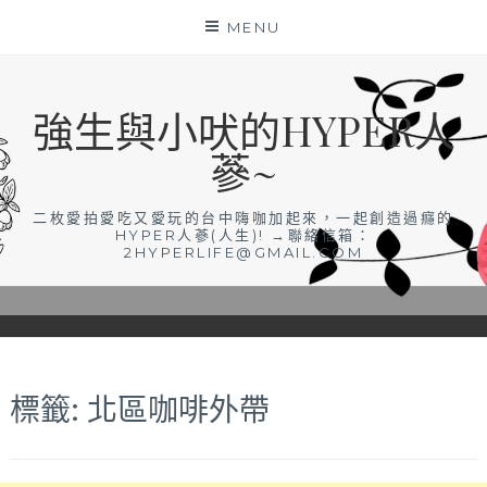
Skip
MENU
to
content
強生與小吠的HYPER人
蔘~
二枚愛拍愛吃又愛玩的台中嗨咖加起來，一起創造過癮的
HYPER人蔘(人生)! →聯絡信箱：
2HYPERLIFE@GMAIL.COM
標籤:
北區咖啡外帶