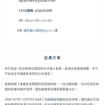
2hyperlife@gmail.com
方
便
LINE搜尋: @pjv8210b
～
IG:
2hyperlife_foodie
FB:
強生與小吠的Hyper人蔘
近期文章
禾作食堂│結合咖啡店餐點的中式個人套餐，裝潢也很像咖啡廳，中午
不休息全天都能吃到好吃功夫菜色！
首稿咖啡 | 插畫家老闆開的質感咖啡館！一站式咖啡廳，可以吃到巨無
霸肉桂捲外酥內濕潤，還有鹹香乾拌麵與舒肥雞沙拉！
ODD EVEN COFFEE BAR | 亮眼橘咖啡廳附近好停車！獨特爆米花香
熱拿鐵搭配美濃瓜氮氣特調，超大份量巴斯克與碎片提拉米蘇必點！