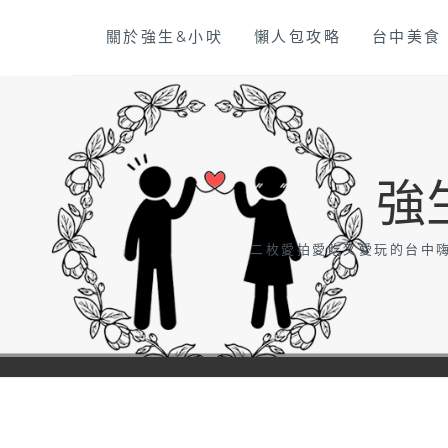
Skip
關於強生&小吠
懶人包攻略
台中美食
to
content
強
二枚愛拍愛吃又愛玩的台中嗨