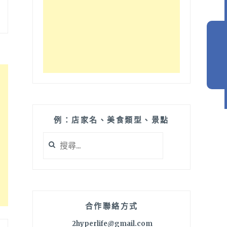
例：店家名、美食類型、景點
搜
尋
關
鍵
字:
合作聯絡方式
2hyperlife@gmail.com