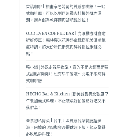
首稿咖啡 | 插畫家老闆開的質感咖啡館！一站
式咖啡廳，可以吃到巨無霸肉桂捲外酥內濕
潤，還有鹹香乾拌麵與舒肥雞沙拉！
ODD EVEN COFFEE BAR | 亮眼橘咖啡廳附
近好停車！獨特爆米花香熱拿鐵搭配美濃瓜氮
氣特調，超大份量巴斯克與碎片提拉米蘇必
點！
韓小鍋│外觀走韓屋造型，賣的不是火鍋而是韓
式甜點和咖啡！也有早午餐哦～北屯不限時韓
式咖啡廳
HECHO Bar & Kitchen│勤美誠品旁北歐風早
午餐加義式料理，不止裝潢好拍餐點好吃又不
落俗套！
叁食初私房菜 | 台中北區質感台菜餐廳超澎
湃，阿嬤的封肉與金沙蝦球超下飯，親友聚餐
必吃私房料理！