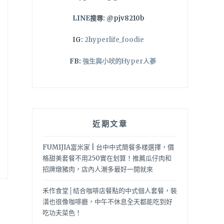
LINE搜尋: @pjv8210b
IG:
2hyperlife_foodie
FB:
強生與小吠的Hyper人蔘
近期文章
FUMIJIA富米家 | 台中中式簡餐多樣選擇，價
格甜美套餐不用250實在划算！推薦瓜仔肉和
招牌燉豬肉，店內人潮多最好一開就來
禾作食堂│結合咖啡店餐點的中式個人套餐，裝
潢也很像咖啡廳，中午不休息全天都能吃到好
吃功夫菜色！