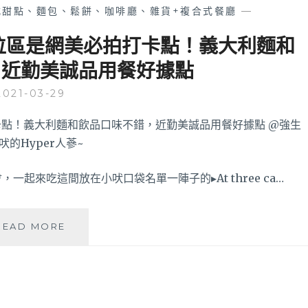
椰
式甜點、麵包、鬆餅、咖啡廳、雜貨+複合式餐廳
—
香
等
邊露天座位區是網美必拍打卡點！義大利麵和
經
，近勤美誠品用餐好據點
典
南
2021-03-29
洋
料
理，
百
元
初
一起來吃這間放在小吠口袋名單一陣子的▸At three ca…
餐
點
口
AT
READ MORE
味
THREE
穩
CAFÉ│
定
側
份
邊
量
露
也