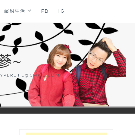
繽紛生活
FB
IG
蔘~
YPERLIFE@GMAIL.COM