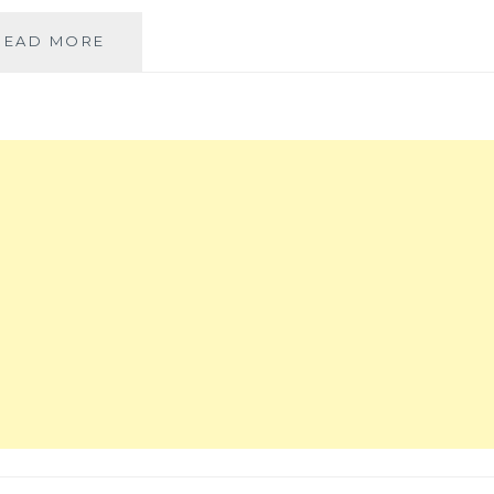
有
READ MORE
食
祿
南
洋
料
理
美
村
店
│
主
打
海
南
雞
飯、
叻
沙