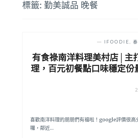
標籤:
勤美誠品 晚餐
—
IFOODIE
,
有食祿南洋料理美村店│主
理，百元初餐點口味穩定份
喜歡南洋料理的朋朋們有福啦！google評價很
囉，鄰近…