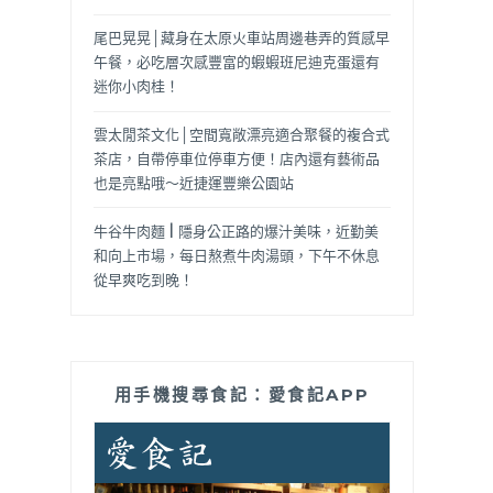
尾巴晃晃│藏身在太原火車站周邊巷弄的質感早
午餐，必吃層次感豐富的蝦蝦班尼迪克蛋還有
迷你小肉桂！
雲太閒茶文化│空間寬敞漂亮適合聚餐的複合式
茶店，自帶停車位停車方便！店內還有藝術品
也是亮點哦～近捷運豐樂公園站
牛谷牛肉麵 | 隱身公正路的爆汁美味，近勤美
和向上市場，每日熬煮牛肉湯頭，下午不休息
從早爽吃到晚！
用手機搜尋食記：愛食記APP