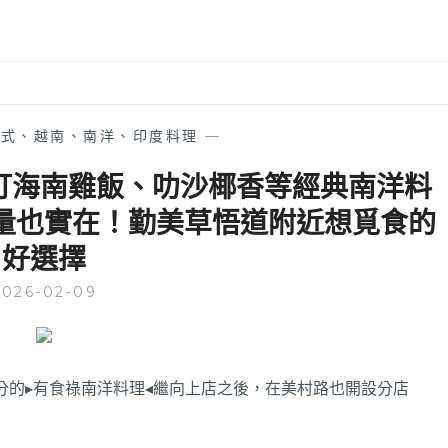
泰式、越南、南洋、印度料理
—
打海南雞飯、叻沙椰香等經典南洋料
量也實在！勤美草悟道附近想覓食的
好選擇
2026-02-09
高分的▸有食祿南洋料理◂繼向上店之後，在美村路也開設分店