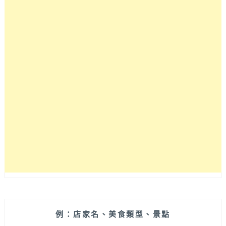
園
道
最
美
窗
景
的
複
合
式
選
物
咖
啡
店，
集
結
S’AIME
東
京
例：店家名、美食類型、景點
企