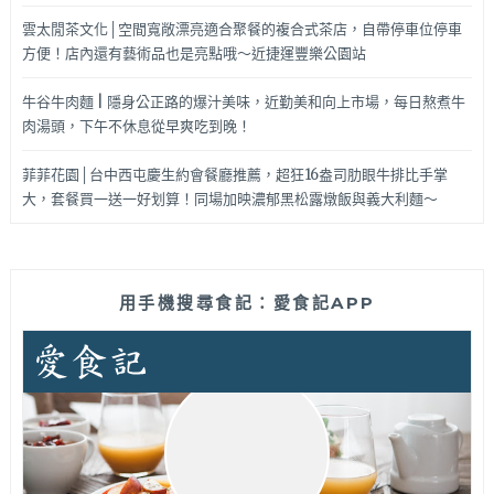
雲太閒茶文化│空間寬敞漂亮適合聚餐的複合式茶店，自帶停車位停車
方便！店內還有藝術品也是亮點哦～近捷運豐樂公園站
牛谷牛肉麵 | 隱身公正路的爆汁美味，近勤美和向上市場，每日熬煮牛
肉湯頭，下午不休息從早爽吃到晚！
菲菲花園│台中西屯慶生約會餐廳推薦，超狂16盎司肋眼牛排比手掌
大，套餐買一送一好划算！同場加映濃郁黑松露燉飯與義大利麵～
用手機搜尋食記：愛食記APP