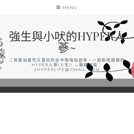
Skip
MENU
to
content
強生與小吠的HYPER人
蔘~
二枚愛拍愛吃又愛玩的台中嗨咖加起來，一起創造過癮的
HYPER人蔘(人生)! →聯絡信箱：
2HYPERLIFE@GMAIL.COM