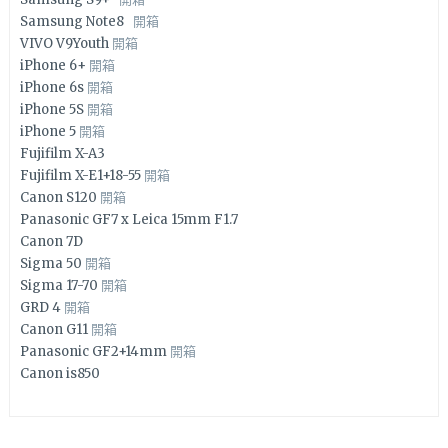
Samsung Note8
開箱
VIVO V9Youth
開箱
iPhone 6+
開箱
iPhone 6s
開箱
iPhone 5S
開箱
iPhone 5
開箱
Fujifilm X-A3
Fujifilm X-E1+18-55
開箱
Canon S120
開箱
Panasonic GF7 x Leica 15mm F1.7
Canon 7D
Sigma 50
開箱
Sigma 17-70
開箱
GRD 4
開箱
Canon G11
開箱
Panasonic GF2+14mm
開箱
Canon is850