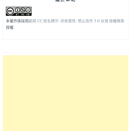
本著作係採用
創用 CC 姓名標示-非商業性-禁止改作 3.0 台灣 授權條款
授權.