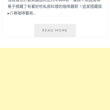
愛
巷子裡藏了有著好吃私房料理的咖啡廳耶！這家隱藏版
甜
▸八巷咖啡藝術…
點
咖
啡
八
READ MORE
好
巷
吸
咖
睛！
啡
豆
藝
乳
術
霜
空
淇
間
淋
│
和
鬧
雞
中
蛋
取
糕
靜
是
的
不
必
錯