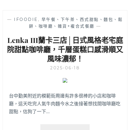
—
IFOODIE
,
早午餐、下午茶、西式甜點、麵包、鬆
餅、咖啡廳、雜貨+複合式餐廳
—
Lenka III蘭卡三店│日式風格老宅庭
院甜點咖啡廳，千層蛋糕口感滑順又
風味濃郁！
2025-06-18
台中勤美附近的模範街周邊有許多很棒的小店和咖啡
廳，這天吃完人氣牛肉麵今水之後接著想找間咖啡廳吃
甜點，估狗了一下…