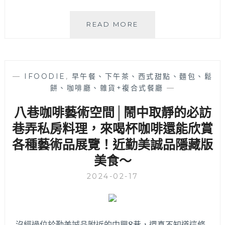
層
蛋
眠
READ MORE
糕
豆
口
腐
感
台
滑
中
順
—
IFOODIE
,
早午餐、下午茶、西式甜點、麵包、鬆
店
又
餅、咖啡廳、雜貨+複合式餐廳
—
│
風
獨
八巷咖啡藝術空間│鬧中取靜的必訪
味
棟
濃
純
巷弄私房料理，來喝杯咖啡還能欣賞
郁！
白
各種藝術品展覽！近勤美誠品隱藏版
床
美食～
墊
體
2024-02-17
驗
館
結
合
可
沒經過位於勤美誠品附近的中興8巷，還真不知道這條