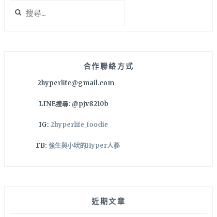
搜
劃
尋
皮
關
件
鍵
和
字:
咖
啡
合作聯絡方式
餐
2hyperlife@gmail.com
飲，
草
LINE搜尋: @pjv8210b
悟
道
IG:
2hyperlife_foodie
旁
質
FB:
強生與小吠的Hyper人蔘
感
午
茶
甜
點
近期文章
好
選