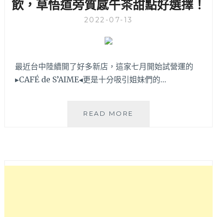
飲，草悟道旁質感午茶甜點好選擇！
2022-07-13
最近台中陸續開了好多新店，這家七月開始試營運的
▸CAFÉ de S’AIME◂更是十分吸引姐妹們的…
CAFÉ
READ MORE
DE
S’AIME│
坐
擁
勤
美
誠
品
綠