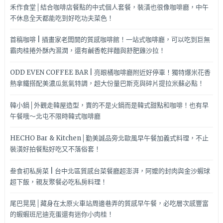
擇！
禾作食堂│結合咖啡店餐點的中式個人套餐，裝潢也很像咖啡廳，中午
不休息全天都能吃到好吃功夫菜色！
首稿咖啡 | 插畫家老闆開的質感咖啡館！一站式咖啡廳，可以吃到巨無
霸肉桂捲外酥內濕潤，還有鹹香乾拌麵與舒肥雞沙拉！
ODD EVEN COFFEE BAR | 亮眼橘咖啡廳附近好停車！獨特爆米花香
熱拿鐵搭配美濃瓜氮氣特調，超大份量巴斯克與碎片提拉米蘇必點！
韓小鍋│外觀走韓屋造型，賣的不是火鍋而是韓式甜點和咖啡！也有早
午餐哦～北屯不限時韓式咖啡廳
HECHO Bar & Kitchen│勤美誠品旁北歐風早午餐加義式料理，不止
裝潢好拍餐點好吃又不落俗套！
叁食初私房菜 | 台中北區質感台菜餐廳超澎湃，阿嬤的封肉與金沙蝦球
超下飯，親友聚餐必吃私房料理！
尾巴晃晃│藏身在太原火車站周邊巷弄的質感早午餐，必吃層次感豐富
的蝦蝦班尼迪克蛋還有迷你小肉桂！