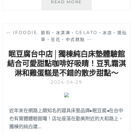
LENKA
READ MORE
III
蘭
卡
三
—
IFOODIE
,
飲料、冰淇淋、GELATO、冰店、燒仙
店
草、豆花、中式糕點
—
│
日
眠豆腐台中店│獨棟純白床墊體驗館
式
風
結合可愛甜點咖啡好吸睛！豆乳霜淇
格
淋和雞蛋糕是不錯的散步甜點～
老
宅
2024-04-29
庭
院
甜
點
近年來在網路上頗知名的寢具床墊品牌▸眠豆腐◂在台中
咖
也有實體體驗館囉！店址座落在勤美附近的大和路上，
啡
廳，
獨棟的純白建…
千