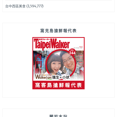
台中西區美食
(1,594,777)
窩克島搶鮮報代表
關於本站