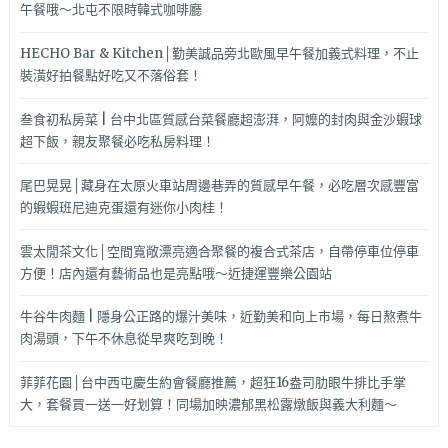
午餐哦～北屯不限時韓式咖啡廳
HECHO Bar & Kitchen│勤美誠品旁北歐風早午餐加義式料理，不止
裝潢好拍餐點好吃又不落俗套！
叁食初私房菜 | 台中北區質感台菜餐廳超澎湃，阿嬤的封肉與金沙蝦球
超下飯，親友聚餐必吃私房料理！
尾巴晃晃│藏身在太原火車站周邊巷弄的質感早午餐，必吃層次感豐富
的蝦蝦班尼迪克蛋還有迷你小肉桂！
雲太閒茶文化│空間寬敞漂亮適合聚餐的複合式茶店，自帶停車位停車
方便！店內還有藝術品也是亮點哦～近捷運豐樂公園站
牛谷牛肉麵 | 隱身公正路的爆汁美味，近勤美和向上市場，每日熬煮牛
肉湯頭，下午不休息從早爽吃到晚！
菲菲花園│台中西屯慶生約會餐廳推薦，超狂16盎司肋眼牛排比手掌
大，套餐買一送一好划算！同場加映濃郁黑松露燉飯與義大利麵～