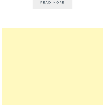
初
READ MORE
綠
餐
廳
|
台
中
秘
境
早
午
餐、
鬧
中
取
靜
的
白
色
洋