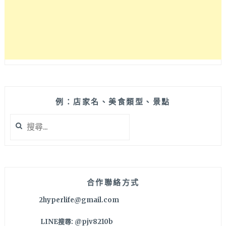
房
庭
院
餐
廳，
在
中
國
醫
大
例：店家名、美食類型、景點
附
搜
近
尋
想
關
吃
鍵
早
字:
午
餐
合作聯絡方式
就
2hyperlife@gmail.com
選
這
LINE搜尋: @pjv8210b
裡