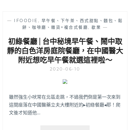
—
IFOODIE
,
早午餐、下午茶、西式甜點、麵包、鬆
餅、咖啡廳、雜貨+複合式餐廳
,
歇業
—
初綠餐廳 | 台中秘境早午餐、鬧中取
靜的白色洋房庭院餐廳，在中國醫大
附近想吃早午餐就選這裡啦～
2020-06-10
雖然強生小吠常在北區走跳，不過我們倒是第一次來到
這間座落在中國醫藥立夫大樓附近的▸初綠餐廳◂耶！爬
文後才知道他…