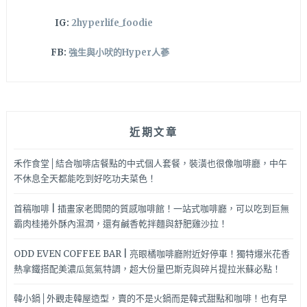
啦
IG:
2hyperlife_foodie
～
FB:
強生與小吠的Hyper人蔘
近期文章
禾作食堂│結合咖啡店餐點的中式個人套餐，裝潢也很像咖啡廳，中午
不休息全天都能吃到好吃功夫菜色！
首稿咖啡 | 插畫家老闆開的質感咖啡館！一站式咖啡廳，可以吃到巨無
霸肉桂捲外酥內濕潤，還有鹹香乾拌麵與舒肥雞沙拉！
ODD EVEN COFFEE BAR | 亮眼橘咖啡廳附近好停車！獨特爆米花香
熱拿鐵搭配美濃瓜氮氣特調，超大份量巴斯克與碎片提拉米蘇必點！
韓小鍋│外觀走韓屋造型，賣的不是火鍋而是韓式甜點和咖啡！也有早