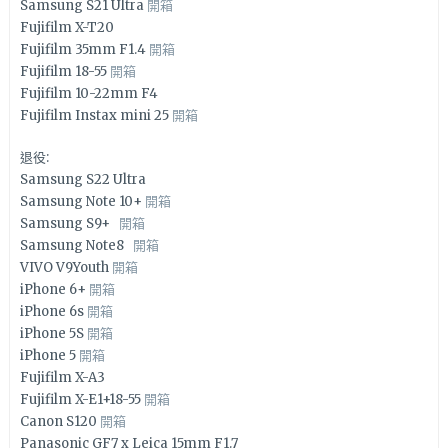
Samsung S21 Ultra
開箱
Fujifilm X-T20
Fujifilm 35mm F1.4
開箱
Fujifilm 18-55
開箱
Fujifilm 10-22mm F4
Fujifilm Instax mini 25
開箱
退役:
Samsung S22 Ultra
Samsung Note 10+
開箱
Samsung S9+
開箱
Samsung Note8
開箱
VIVO V9Youth
開箱
iPhone 6+
開箱
iPhone 6s
開箱
iPhone 5S
開箱
iPhone 5
開箱
Fujifilm X-A3
Fujifilm X-E1+18-55
開箱
Canon S120
開箱
Panasonic GF7 x Leica 15mm F1.7