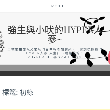
Skip
MENU
to
content
強生與小吠的HYPER人
蔘~
二枚愛拍愛吃又愛玩的台中嗨咖加起來，一起創造過癮的
HYPER人蔘(人生)! →聯絡信箱：
2HYPERLIFE@GMAIL.COM
標籤:
初綠