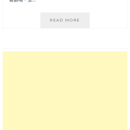
偶
READ MORE
鵝
嚐
嚐
鵝
肉
專
賣
店
│
雲
林
鵝
肉
名
店
插
旗