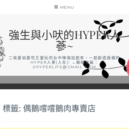
Skip
MENU
to
content
強生與小吠的HYPER人
蔘~
二枚愛拍愛吃又愛玩的台中嗨咖加起來，一起創造過癮的
HYPER人蔘(人生)! →聯絡信箱：
2HYPERLIFE@GMAIL.COM
標籤:
偶鵝嚐嚐鵝肉專賣店