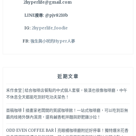
2hyperlife@gmail.com
化
骨
LINE搜尋: @pjv8210b
鵝
掌，
IG:
2hyperlife_foodie
入
口
FB:
強生與小吠的Hyper人蔘
即
化
太
銷
魂
近期文章
禾作食堂│結合咖啡店餐點的中式個人套餐，裝潢也很像咖啡廳，中午
不休息全天都能吃到好吃功夫菜色！
首稿咖啡 | 插畫家老闆開的質感咖啡館！一站式咖啡廳，可以吃到巨無
霸肉桂捲外酥內濕潤，還有鹹香乾拌麵與舒肥雞沙拉！
ODD EVEN COFFEE BAR | 亮眼橘咖啡廳附近好停車！獨特爆米花香