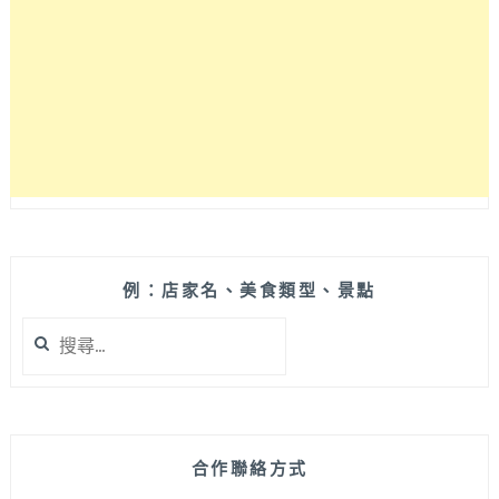
員
林，
一
條
龍
自
產
自
銷
超
霸
氣，
例：店家名、美食類型、景點
必
搜
點
尋
靈
關
魂
鍵
炸
字:
鵝
蛋
合作聯絡方式
與