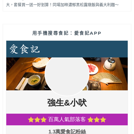
大，套餐買一送一好划算！同場加映濃郁黑松露燉飯與義大利麵～
用手機搜尋食記：愛食記APP