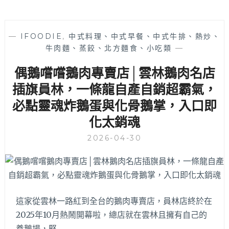
—
IFOODIE
,
中式料理、中式早餐、中式牛排、熱炒、
牛肉麵、蒸餃、北方麵食、小吃類
—
偶鵝嚐嚐鵝肉專賣店│雲林鵝肉名店
插旗員林，一條龍自產自銷超霸氣，
必點靈魂炸鵝蛋與化骨鵝掌，入口即
化太銷魂
2026-04-30
這家從雲林一路紅到全台的鵝肉專賣店，員林店終於在
2025年10月熱鬧開幕啦，總店就在雲林且擁有自己的
養鵝場，堅…