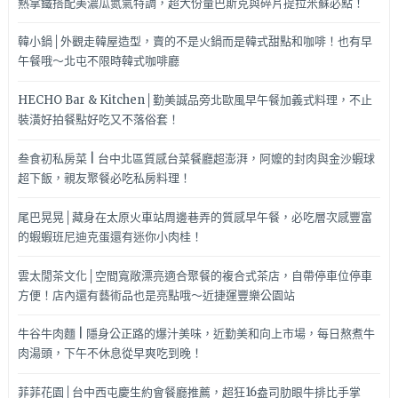
熱拿鐵搭配美濃瓜氮氣特調，超大份量巴斯克與碎片提拉米蘇必點！
韓小鍋│外觀走韓屋造型，賣的不是火鍋而是韓式甜點和咖啡！也有早
午餐哦～北屯不限時韓式咖啡廳
HECHO Bar & Kitchen│勤美誠品旁北歐風早午餐加義式料理，不止
裝潢好拍餐點好吃又不落俗套！
叁食初私房菜 | 台中北區質感台菜餐廳超澎湃，阿嬤的封肉與金沙蝦球
超下飯，親友聚餐必吃私房料理！
尾巴晃晃│藏身在太原火車站周邊巷弄的質感早午餐，必吃層次感豐富
的蝦蝦班尼迪克蛋還有迷你小肉桂！
雲太閒茶文化│空間寬敞漂亮適合聚餐的複合式茶店，自帶停車位停車
方便！店內還有藝術品也是亮點哦～近捷運豐樂公園站
牛谷牛肉麵 | 隱身公正路的爆汁美味，近勤美和向上市場，每日熬煮牛
肉湯頭，下午不休息從早爽吃到晚！
菲菲花園│台中西屯慶生約會餐廳推薦，超狂16盎司肋眼牛排比手掌