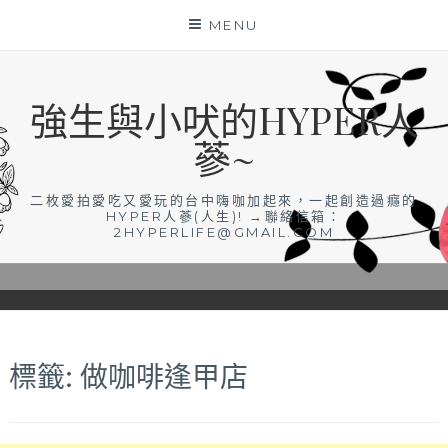
Skip
MENU
to
content
強生與小吠的HYPER人
蔘~
二枚愛拍愛吃又愛玩的台中嗨咖加起來，一起創造過癮的
HYPER人蔘(人生)! →聯絡信箱：
2HYPERLIFE@GMAIL.COM
標籤:
做咖啡逢甲店