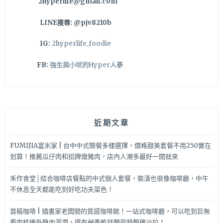
2hyperlife@gmail.com
～
LINE搜尋: @pjv8210b
IG:
2hyperlife_foodie
FB:
強生與小吠的Hyper人蔘
近期文章
FUMIJIA富米家 | 台中中式簡餐多樣選擇，價格甜美套餐不用250實在
划算！推薦瓜仔肉和招牌燉豬肉，店內人潮多最好一開就來
禾作食堂│結合咖啡店餐點的中式個人套餐，裝潢也很像咖啡廳，中午
不休息全天都能吃到好吃功夫菜色！
首稿咖啡 | 插畫家老闆開的質感咖啡館！一站式咖啡廳，可以吃到巨無
霸肉桂捲外酥內濕潤，還有鹹香乾拌麵與舒肥雞沙拉！