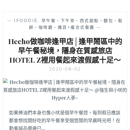
—
IFOODIE
,
早午餐、下午茶、西式甜點、麵包、鬆
餅、咖啡廳、雜貨+複合式餐廳
—
Hecho做咖啡逢甲店│逢甲鬧區中的
早午餐秘境，隱身在質感旅店
HOTEL Z裡用餐起來渡假感十足～
2020-08-02
如果捧油們本身也像小吠是個早午餐控，每到假日應該
都會想找間好吃的早午餐享受個悠閒的早晨時光吧！在
勤美誠品周邊已…