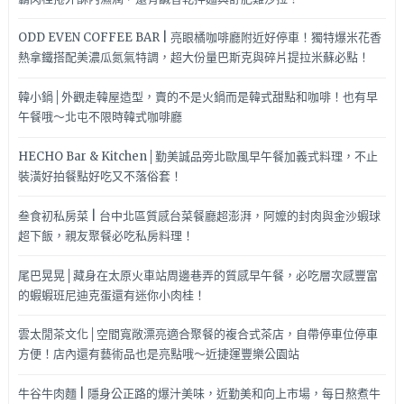
ODD EVEN COFFEE BAR | 亮眼橘咖啡廳附近好停車！獨特爆米花香
熱拿鐵搭配美濃瓜氮氣特調，超大份量巴斯克與碎片提拉米蘇必點！
韓小鍋│外觀走韓屋造型，賣的不是火鍋而是韓式甜點和咖啡！也有早
午餐哦～北屯不限時韓式咖啡廳
HECHO Bar & Kitchen│勤美誠品旁北歐風早午餐加義式料理，不止
裝潢好拍餐點好吃又不落俗套！
叁食初私房菜 | 台中北區質感台菜餐廳超澎湃，阿嬤的封肉與金沙蝦球
超下飯，親友聚餐必吃私房料理！
尾巴晃晃│藏身在太原火車站周邊巷弄的質感早午餐，必吃層次感豐富
的蝦蝦班尼迪克蛋還有迷你小肉桂！
雲太閒茶文化│空間寬敞漂亮適合聚餐的複合式茶店，自帶停車位停車
方便！店內還有藝術品也是亮點哦～近捷運豐樂公園站
牛谷牛肉麵 | 隱身公正路的爆汁美味，近勤美和向上市場，每日熬煮牛