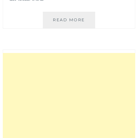
HECHO
READ MORE
做
咖
啡
逢
甲
店
│
逢
甲
鬧
區
中
的
早
午
餐
秘