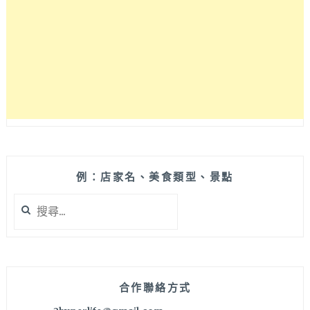
境，
隱
身
在
質
感
旅
店
HOTEL
Z
裡
用
例：店家名、美食類型、景點
餐
搜
起
尋
來
關
渡
鍵
假
字:
感
十
合作聯絡方式
足