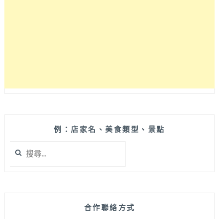
用
卡】
優
惠，
要
省
錢
就
靠
這
張
了！
例：店家名、美食類型、景點
官
搜
網
尋
和
關
手
鍵
機
字:
APP
的
合作聯絡方式
資