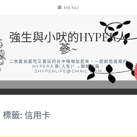
Skip
MENU
to
content
強生與小吠的HYPER人
蔘~
二枚愛拍愛吃又愛玩的台中嗨咖加起來，一起創造過癮的
HYPER人蔘(人生)! →聯絡信箱：
2HYPERLIFE@GMAIL.COM
標籤:
信用卡