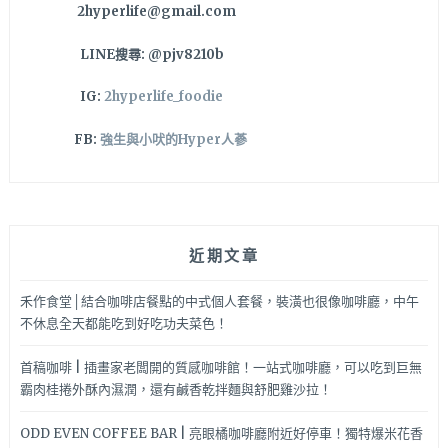
2hyperlife@gmail.com
訊
也
LINE搜尋: @pjv8210b
太
豐
IG:
2hyperlife_foodie
富
～
FB:
強生與小吠的Hyper人蔘
近期文章
禾作食堂│結合咖啡店餐點的中式個人套餐，裝潢也很像咖啡廳，中午
不休息全天都能吃到好吃功夫菜色！
首稿咖啡 | 插畫家老闆開的質感咖啡館！一站式咖啡廳，可以吃到巨無
霸肉桂捲外酥內濕潤，還有鹹香乾拌麵與舒肥雞沙拉！
ODD EVEN COFFEE BAR | 亮眼橘咖啡廳附近好停車！獨特爆米花香