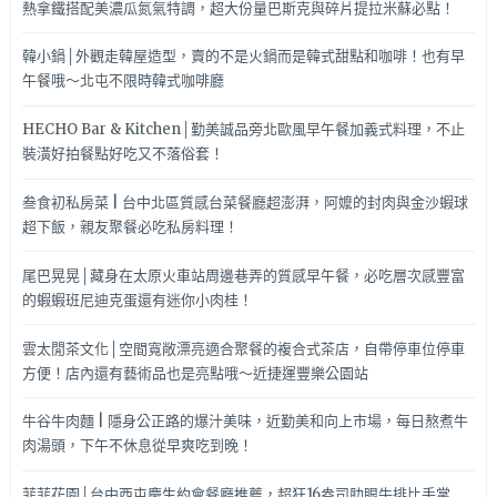
熱拿鐵搭配美濃瓜氮氣特調，超大份量巴斯克與碎片提拉米蘇必點！
韓小鍋│外觀走韓屋造型，賣的不是火鍋而是韓式甜點和咖啡！也有早
午餐哦～北屯不限時韓式咖啡廳
HECHO Bar & Kitchen│勤美誠品旁北歐風早午餐加義式料理，不止
裝潢好拍餐點好吃又不落俗套！
叁食初私房菜 | 台中北區質感台菜餐廳超澎湃，阿嬤的封肉與金沙蝦球
超下飯，親友聚餐必吃私房料理！
尾巴晃晃│藏身在太原火車站周邊巷弄的質感早午餐，必吃層次感豐富
的蝦蝦班尼迪克蛋還有迷你小肉桂！
雲太閒茶文化│空間寬敞漂亮適合聚餐的複合式茶店，自帶停車位停車
方便！店內還有藝術品也是亮點哦～近捷運豐樂公園站
牛谷牛肉麵 | 隱身公正路的爆汁美味，近勤美和向上市場，每日熬煮牛
肉湯頭，下午不休息從早爽吃到晚！
菲菲花園│台中西屯慶生約會餐廳推薦，超狂16盎司肋眼牛排比手掌