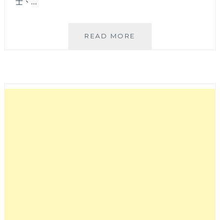
士、…
去
READ MORE
日
本
旅
遊
行
程
規
劃
怎
麼
可
以
少
了
【樂
天
信