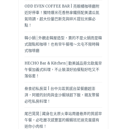
ODD EVEN COFFEE BAR | 亮眼橘咖啡廳附
近好停車！獨特爆米花香熱拿鐵搭配美濃瓜氮
氣特調，超大份量巴斯克與碎片提拉米蘇必
點！
韓小鍋│外觀走韓屋造型，賣的不是火鍋而是韓
式甜點和咖啡！也有早午餐哦～北屯不限時韓
式咖啡廳
HECHO Bar & Kitchen│勤美誠品旁北歐風早
午餐加義式料理，不止裝潢好拍餐點好吃又不
落俗套！
叁食初私房菜 | 台中北區質感台菜餐廳超澎
湃，阿嬤的封肉與金沙蝦球超下飯，親友聚餐
必吃私房料理！
尾巴晃晃│藏身在太原火車站周邊巷弄的質感早
午餐，必吃層次感豐富的蝦蝦班尼迪克蛋還有
迷你小肉桂！