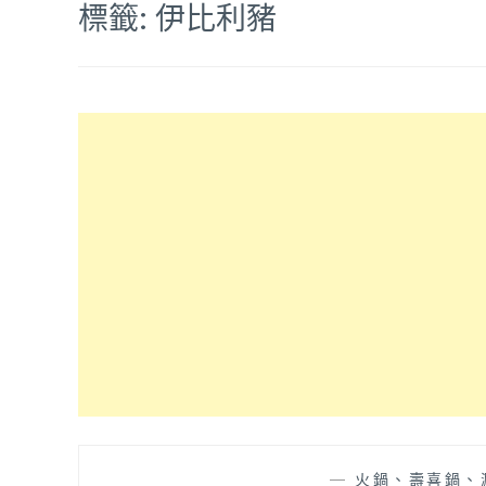
標籤:
伊比利豬
—
火鍋、壽喜鍋、