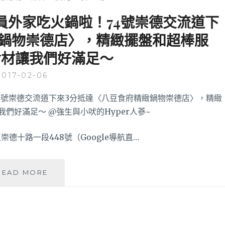
員外家吃火鍋啦！74號崇德交流道下
緻鍋物崇德店〉，精緻擺盤和超棒服
食材讓我們好滿足～
2017-02-06
德十路一段448號（Google導航直…
古
READ MORE
色
古
香
的