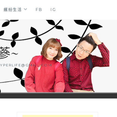
繽紛生活
FB
IG
蔘~
YPERLIFE@GMAIL.COM