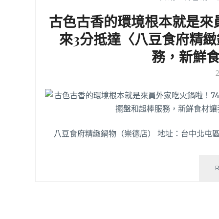
古色古香的環境根本就是來
來3分抵達〈八豆食府精
務，新鮮
八豆食府精緻鍋物（崇德店） 地址：台中北屯區崇