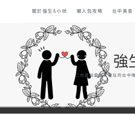
Skip
關於強生&小吠
懶人包攻略
台中美食
to
content
強
二枚愛拍愛吃又愛玩的台中嗨