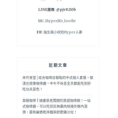
LINE搜尋: @pjv8210b
IG:
2hyperlife_foodie
FB:
強生與小吠的Hyper人蔘
近期文章
禾作食堂│結合咖啡店餐點的中式個人套餐，裝
潢也很像咖啡廳，中午不休息全天都能吃到好
吃功夫菜色！
首稿咖啡 | 插畫家老闆開的質感咖啡館！一站
式咖啡廳，可以吃到巨無霸肉桂捲外酥內濕
潤，還有鹹香乾拌麵與舒肥雞沙拉！