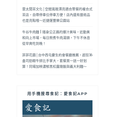
雲太閒茶文化│空間寬敞漂亮適合聚餐的複合式
茶店，自帶停車位停車方便！店內還有藝術品
也是亮點哦～近捷運豐樂公園站
牛谷牛肉麵 | 隱身公正路的爆汁美味，近勤美
和向上市場，每日熬煮牛肉湯頭，下午不休息
從早爽吃到晚！
菲菲花園│台中西屯慶生約會餐廳推薦，超狂16
盎司肋眼牛排比手掌大，套餐買一送一好划
算！同場加映濃郁黑松露燉飯與義大利麵～
用手機搜尋食記：愛食記APP