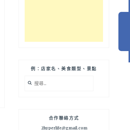
例：店家名、美食類型、景點
搜
尋
關
鍵
字:
合作聯絡方式
2hyperlife@gmail.com