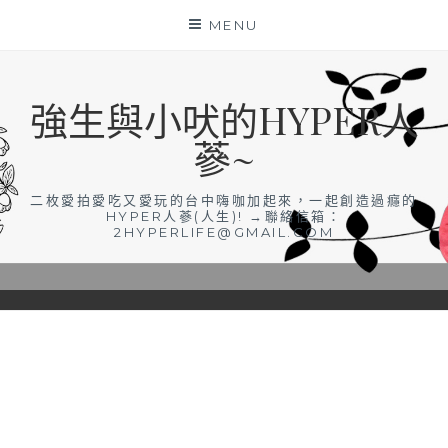
Skip
MENU
to
content
強生與小吠的HYPER人
蔘~
二枚愛拍愛吃又愛玩的台中嗨咖加起來，一起創造過癮的
HYPER人蔘(人生)! →聯絡信箱：
2HYPERLIFE@GMAIL.COM