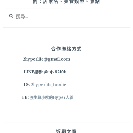
不
例：店家名、美食類型、景點
絕，
搜
滷
尋
味
關
一
鍵
定
字:
要
點，
合作聯絡方式
食
2hyperlife@gmail.com
尚
玩
LINE搜尋: @pjv8210b
家
也
IG:
2hyperlife_foodie
有
推
FB:
強生與小吠的Hyper人蔘
薦
哦！
近期文章