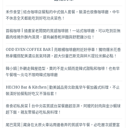
禾作食堂│結合咖啡店餐點的中式個人套餐，裝潢也很像咖啡廳，中午
不休息全天都能吃到好吃功夫菜色！
首稿咖啡 | 插畫家老闆開的質感咖啡館！一站式咖啡廳，可以吃到巨無
霸肉桂捲外酥內濕潤，還有鹹香乾拌麵與舒肥雞沙拉！
ODD EVEN COFFEE BAR | 亮眼橘咖啡廳附近好停車！獨特爆米花香
熱拿鐵搭配美濃瓜氮氣特調，超大份量巴斯克與碎片提拉米蘇必點！
韓小鍋│外觀走韓屋造型，賣的不是火鍋而是韓式甜點和咖啡！也有早
午餐哦～北屯不限時韓式咖啡廳
HECHO Bar & Kitchen│勤美誠品旁北歐風早午餐加義式料理，不止
裝潢好拍餐點好吃又不落俗套！
叁食初私房菜 | 台中北區質感台菜餐廳超澎湃，阿嬤的封肉與金沙蝦球
超下飯，親友聚餐必吃私房料理！
尾巴晃晃│藏身在太原火車站周邊巷弄的質感早午餐，必吃層次感豐富