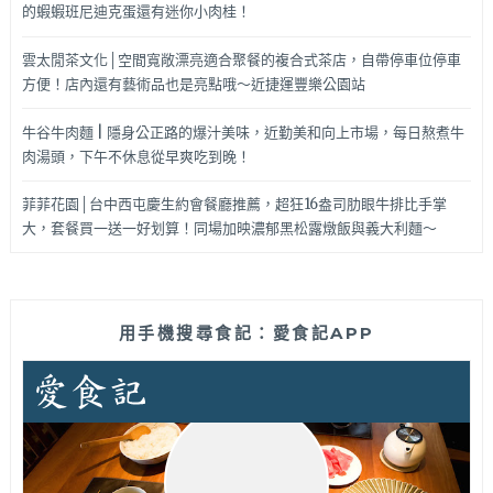
的蝦蝦班尼迪克蛋還有迷你小肉桂！
雲太閒茶文化│空間寬敞漂亮適合聚餐的複合式茶店，自帶停車位停車
方便！店內還有藝術品也是亮點哦～近捷運豐樂公園站
牛谷牛肉麵 | 隱身公正路的爆汁美味，近勤美和向上市場，每日熬煮牛
肉湯頭，下午不休息從早爽吃到晚！
菲菲花園│台中西屯慶生約會餐廳推薦，超狂16盎司肋眼牛排比手掌
大，套餐買一送一好划算！同場加映濃郁黑松露燉飯與義大利麵～
用手機搜尋食記：愛食記APP