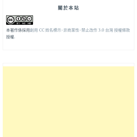
關於本站
本著作係採用
創用 CC 姓名標示-非商業性-禁止改作 3.0 台灣 授權條款
授權.