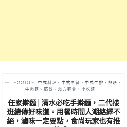
水
美
食！
清
水
在
地
飲
料
小
吃
冰
品
伴
—
IFOODIE
,
中式料理、中式早餐、中式牛排、熱炒、
手
牛肉麵、蒸餃、北方麵食、小吃類
—
禮
任家擀麵 | 清水必吃手擀麵，二代接
全
包
班續傳好味道。用餐時間人潮絡繹不
啦
絕，滷味一定要點，食尚玩家也有推
～