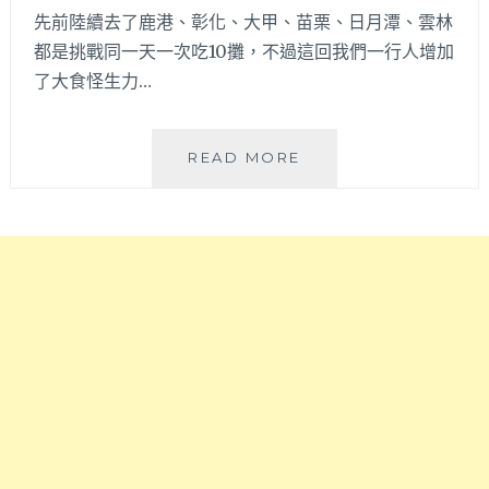
先前陸續去了鹿港、彰化、大甲、苗栗、日月潭、雲林
都是挑戰同一天一次吃10攤，不過這回我們一行人增加
了大食怪生力…
2025
READ MORE
清
水
美
食
一
日
遊
│
挑
戰
吃
遍
清