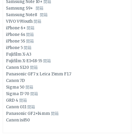
Samsung Note 10+
開箱
Samsung S9+
開箱
Samsung Note8
開箱
VIVO V9Youth
開箱
iPhone 6+
開箱
iPhone 6s
開箱
iPhone 5S
開箱
iPhone 5
開箱
Fujifilm X-A3
Fujifilm X-E1+18-55
開箱
Canon S120
開箱
Panasonic GF7 x Leica 15mm F1.7
Canon 7D
Sigma 50
開箱
Sigma 17-70
開箱
GRD 4
開箱
Canon G11
開箱
Panasonic GF2+14mm
開箱
Canon is850