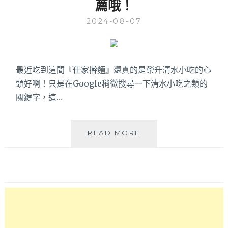
薦哦！
2024-08-07
最近吃到這間『任家擀麵』還真的是榮升清水小吃的心
頭好啊！只是在Google稍微搜尋一下清水小吃之類的
關鍵字，這…
任
READ MORE
家
擀
麵
|
清
水
必
吃