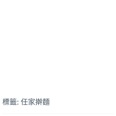
標籤:
任家擀麵