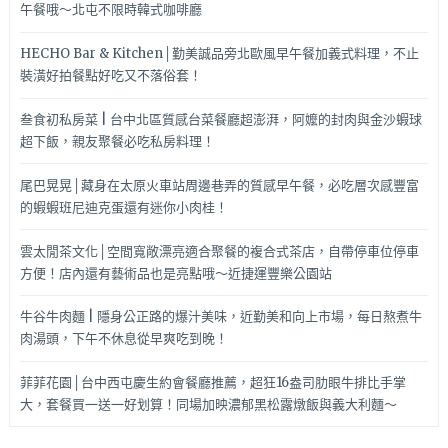
午餐哦～北屯不限時韓式咖啡廳
HECHO Bar & Kitchen│勤美誠品旁北歐風早午餐加義式料理，不止
裝潢好拍餐點好吃又不落俗套！
叁食初私房菜 | 台中北區質感台菜餐廳超澎湃，阿嬤的封肉與金沙蝦球
超下飯，親友聚餐必吃私房料理！
尾巴晃晃│藏身在太原火車站周邊巷弄的質感早午餐，必吃層次感豐富
的蝦蝦班尼迪克蛋還有迷你小肉桂！
雲太閒茶文化│空間寬敞漂亮適合聚餐的複合式茶店，自帶停車位停車
方便！店內還有藝術品也是亮點哦～近捷運豐樂公園站
牛谷牛肉麵 | 隱身公正路的爆汁美味，近勤美和向上市場，每日熬煮牛
肉湯頭，下午不休息從早爽吃到晚！
菲菲花園│台中西屯慶生約會餐廳推薦，超狂16盎司肋眼牛排比手掌
大，套餐買一送一好划算！同場加映濃郁黑松露燉飯與義大利麵～