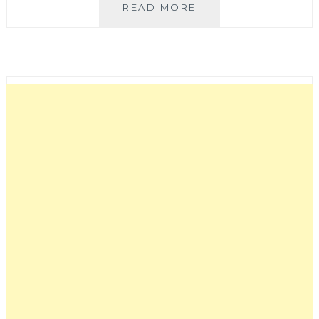
今
READ MORE
水
牛
肉
麵
拌
麵
│
模
範
街
巷
弄
裡
的
人
氣
牛
肉
麵，