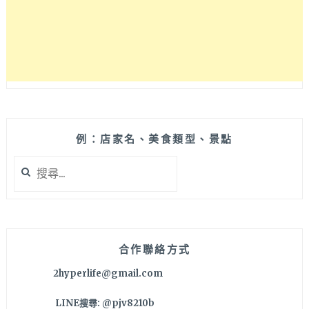
一
開
店
就
滿
座！
湯
頭
好
喝
例：店家名、美食類型、景點
用
搜
料
尋
也
關
用
鍵
心
字:
～
台
合作聯絡方式
中
2hyperlife@gmail.com
西
區
LINE搜尋: @pjv8210b
中