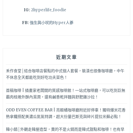
式
IG:
2hyperlife_foodie
美
食
FB:
強生與小吠的Hyper人蔘
近期文章
禾作食堂│結合咖啡店餐點的中式個人套餐，裝潢也很像咖啡廳，中午
不休息全天都能吃到好吃功夫菜色！
首稿咖啡 | 插畫家老闆開的質感咖啡館！一站式咖啡廳，可以吃到巨無
霸肉桂捲外酥內濕潤，還有鹹香乾拌麵與舒肥雞沙拉！
ODD EVEN COFFEE BAR | 亮眼橘咖啡廳附近好停車！獨特爆米花香
熱拿鐵搭配美濃瓜氮氣特調，超大份量巴斯克與碎片提拉米蘇必點！
韓小鍋│外觀走韓屋造型，賣的不是火鍋而是韓式甜點和咖啡！也有早