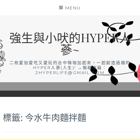
Skip
MENU
to
content
強生與小吠的HYPER人
蔘~
二枚愛拍愛吃又愛玩的台中嗨咖加起來，一起創造過癮的
HYPER人蔘(人生)! →聯絡信箱：
2HYPERLIFE@GMAIL.COM
標籤:
今水牛肉麵拌麵