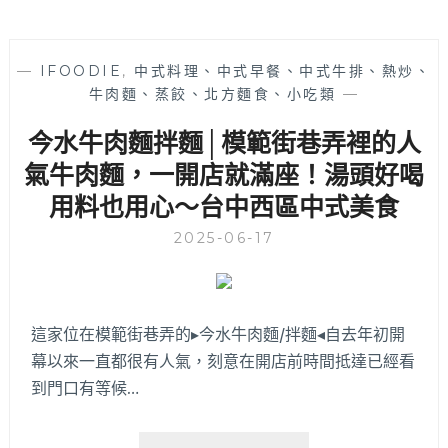
—
IFOODIE
,
中式料理、中式早餐、中式牛排、熱炒、
牛肉麵、蒸餃、北方麵食、小吃類
—
今水牛肉麵拌麵│模範街巷弄裡的人
氣牛肉麵，一開店就滿座！湯頭好喝
用料也用心～台中西區中式美食
2025-06-17
這家位在模範街巷弄的▸今水牛肉麵/拌麵◂自去年初開
幕以來一直都很有人氣，刻意在開店前時間抵達已經看
到門口有等候…