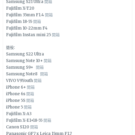
Samsung S21 Ultra
開箱
Fujifilm X-T20
Fujifilm 35mm F1.4
開箱
Fujifilm 18-55
開箱
Fujifilm 10-22mm F4
Fujifilm Instax mini 25
開箱
退役:
Samsung S22 Ultra
Samsung Note 10+
開箱
Samsung S9+
開箱
Samsung Note8
開箱
VIVO V9Youth
開箱
iPhone 6+
開箱
iPhone 6s
開箱
iPhone 5S
開箱
iPhone 5
開箱
Fujifilm X-A3
Fujifilm X-E1+18-55
開箱
Canon S120
開箱
Panasonic GF7 x Leica 15mm F1.7