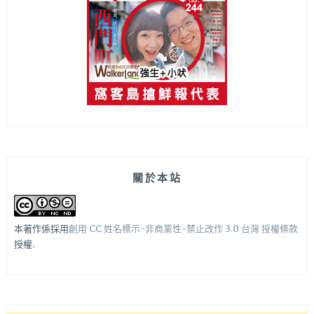
關於本站
本著作係採用
創用 CC 姓名標示-非商業性-禁止改作 3.0 台灣 授權條款
授權.