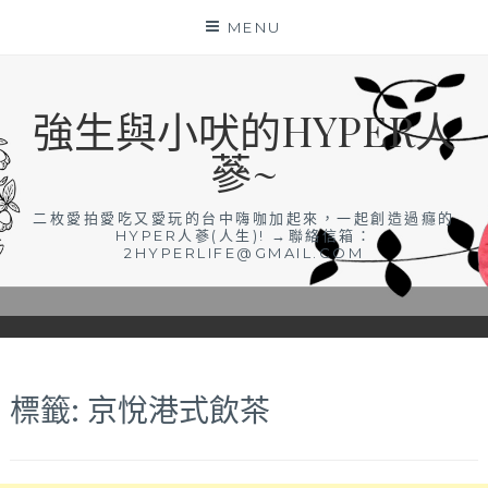
Skip
MENU
to
content
強生與小吠的HYPER人
蔘~
二枚愛拍愛吃又愛玩的台中嗨咖加起來，一起創造過癮的
HYPER人蔘(人生)! →聯絡信箱：
2HYPERLIFE@GMAIL.COM
標籤:
京悅港式飲茶