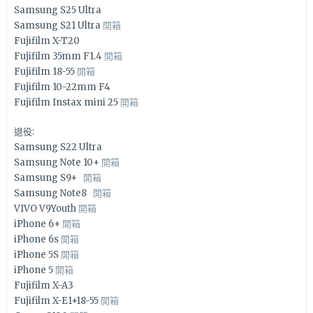
Samsung S25 Ultra
Samsung S21 Ultra
開箱
Fujifilm X-T20
Fujifilm 35mm F1.4
開箱
Fujifilm 18-55
開箱
Fujifilm 10-22mm F4
Fujifilm Instax mini 25
開箱
退役:
Samsung S22 Ultra
Samsung Note 10+
開箱
Samsung S9+
開箱
Samsung Note8
開箱
VIVO V9Youth
開箱
iPhone 6+
開箱
iPhone 6s
開箱
iPhone 5S
開箱
iPhone 5
開箱
Fujifilm X-A3
Fujifilm X-E1+18-55
開箱