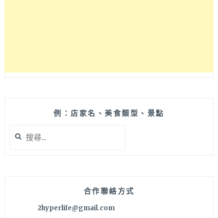
境
乾
淨
明
亮
又
大
氣，
有
四
人
例：店家名、美食類型、景點
或
搜
是
尋
雙
關
人
鍵
套
字:
餐
哦！
合作聯絡方式
2hyperlife@gmail.com