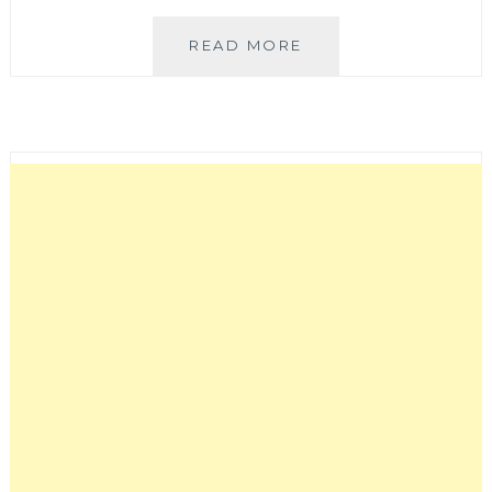
京
READ MORE
悅
港
式
飲
茶
|
中
友
百
貨
港
式
料
理
扛
霸
子，
環