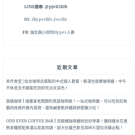
LINE搜尋: @pjv8210b
IG:
2hyperlife_foodie
FB:
強生與小吠的Hyper人蔘
近期文章
禾作食堂│結合咖啡店餐點的中式個人套餐，裝潢也很像咖啡廳，中午
不休息全天都能吃到好吃功夫菜色！
首稿咖啡 | 插畫家老闆開的質感咖啡館！一站式咖啡廳，可以吃到巨無
霸肉桂捲外酥內濕潤，還有鹹香乾拌麵與舒肥雞沙拉！
ODD EVEN COFFEE BAR | 亮眼橘咖啡廳附近好停車！獨特爆米花香
熱拿鐵搭配美濃瓜氮氣特調，超大份量巴斯克與碎片提拉米蘇必點！