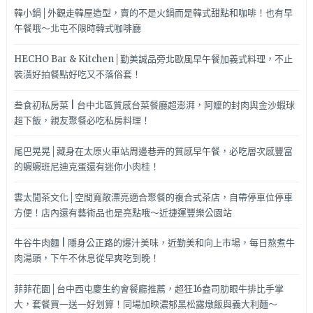
韓小鍋│外觀走韓屋造型，賣的不是火鍋而是韓式甜點和咖啡！也有早
午餐哦～北屯不限時韓式咖啡廳
HECHO Bar & Kitchen│勤美誠品旁北歐風早午餐加義式料理，不止
裝潢好拍餐點好吃又不落俗套！
叁食初私房菜 | 台中北區質感台菜餐廳超澎湃，阿嬤的封肉與金沙蝦球
超下飯，親友聚餐必吃私房料理！
尾巴晃晃│藏身在太原火車站周邊巷弄的質感早午餐，必吃層次感豐富
的蝦蝦班尼迪克蛋還有迷你小肉桂！
雲太閒茶文化│空間寬敞漂亮適合聚餐的複合式茶店，自帶停車位停車
方便！店內還有藝術品也是亮點哦～近捷運豐樂公園站
牛谷牛肉麵 | 隱身公正路的爆汁美味，近勤美和向上市場，每日熬煮牛
肉湯頭，下午不休息從早爽吃到晚！
菲菲花園│台中西屯慶生約會餐廳推薦，超狂16盎司肋眼牛排比手掌
大，套餐買一送一好划算！同場加映濃郁黑松露燉飯與義大利麵～