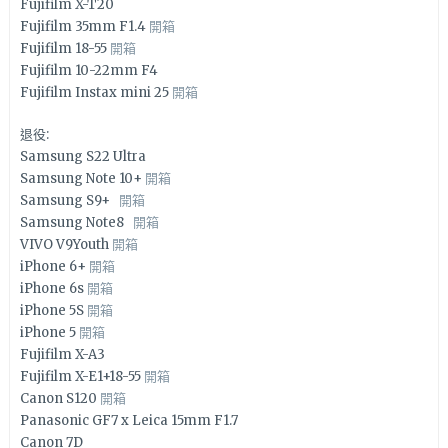
Fujifilm X-T20
Fujifilm 35mm F1.4
開箱
Fujifilm 18-55
開箱
Fujifilm 10-22mm F4
Fujifilm Instax mini 25
開箱
退役:
Samsung S22 Ultra
Samsung Note 10+
開箱
Samsung S9+
開箱
Samsung Note8
開箱
VIVO V9Youth
開箱
iPhone 6+
開箱
iPhone 6s
開箱
iPhone 5S
開箱
iPhone 5
開箱
Fujifilm X-A3
Fujifilm X-E1+18-55
開箱
Canon S120
開箱
Panasonic GF7 x Leica 15mm F1.7
Canon 7D