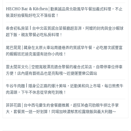
HECHO Bar & Kitchen│勤美誠品旁北歐風早午餐加義式料理，不止
裝潢好拍餐點好吃又不落俗套！
叁食初私房菜 | 台中北區質感台菜餐廳超澎湃，阿嬤的封肉與金沙蝦球
超下飯，親友聚餐必吃私房料理！
尾巴晃晃│藏身在太原火車站周邊巷弄的質感早午餐，必吃層次感豐富
的蝦蝦班尼迪克蛋還有迷你小肉桂！
雲太閒茶文化│空間寬敞漂亮適合聚餐的複合式茶店，自帶停車位停車
方便！店內還有藝術品也是亮點哦～近捷運豐樂公園站
牛谷牛肉麵 | 隱身公正路的爆汁美味，近勤美和向上市場，每日熬煮牛
肉湯頭，下午不休息從早爽吃到晚！
菲菲花園│台中西屯慶生約會餐廳推薦，超狂16盎司肋眼牛排比手掌
大，套餐買一送一好划算！同場加映濃郁黑松露燉飯與義大利麵～