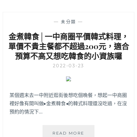
—
未分類
—
金煮韓食│一中商圈平價韓式料理，
單價不貴主餐都不超過200元，適合
預算不高又想吃韓食的小資族囉
2022-03-23
某個週末去一中附近逛街後想吃個晚餐，想起一中商圈
裡好像有間叫做▸金煮韓食◂的韓式料理還沒吃過，在沒
預約的情況下…
金
READ MORE