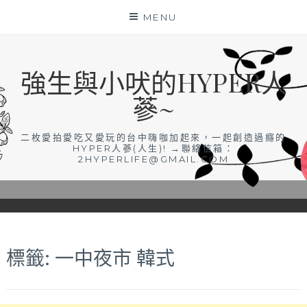
Skip
MENU
to
content
強生與小吠的HYPER人
蔘~
二枚愛拍愛吃又愛玩的台中嗨咖加起來，一起創造過癮的
HYPER人蔘(人生)! →聯絡信箱：
2HYPERLIFE@GMAIL.COM
標籤:
一中夜市 韓式