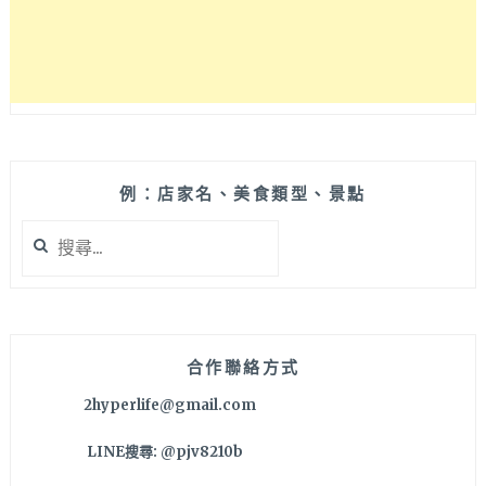
不
超
過
200
元，
適
合
預
例：店家名、美食類型、景點
算
搜
不
尋
高
關
又
鍵
想
字:
吃
韓
合作聯絡方式
食
2hyperlife@gmail.com
的
小
LINE搜尋: @pjv8210b
資
族