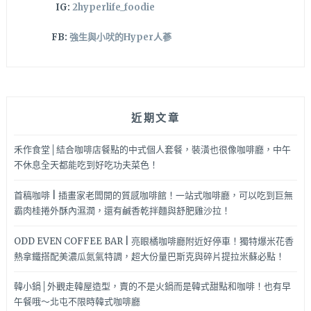
IG:
2hyperlife_foodie
囉
FB:
強生與小吠的Hyper人蔘
近期文章
禾作食堂│結合咖啡店餐點的中式個人套餐，裝潢也很像咖啡廳，中午
不休息全天都能吃到好吃功夫菜色！
首稿咖啡 | 插畫家老闆開的質感咖啡館！一站式咖啡廳，可以吃到巨無
霸肉桂捲外酥內濕潤，還有鹹香乾拌麵與舒肥雞沙拉！
ODD EVEN COFFEE BAR | 亮眼橘咖啡廳附近好停車！獨特爆米花香
熱拿鐵搭配美濃瓜氮氣特調，超大份量巴斯克與碎片提拉米蘇必點！
韓小鍋│外觀走韓屋造型，賣的不是火鍋而是韓式甜點和咖啡！也有早
午餐哦～北屯不限時韓式咖啡廳