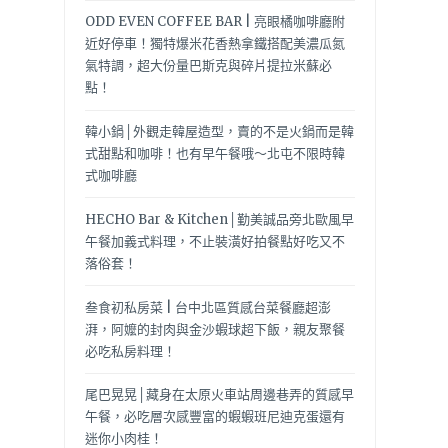
ODD EVEN COFFEE BAR | 亮眼橘咖啡廳附
近好停車！獨特爆米花香熱拿鐵搭配美濃瓜氮
氣特調，超大份量巴斯克與碎片提拉米蘇必
點！
韓小鍋│外觀走韓屋造型，賣的不是火鍋而是韓
式甜點和咖啡！也有早午餐哦～北屯不限時韓
式咖啡廳
HECHO Bar & Kitchen│勤美誠品旁北歐風早
午餐加義式料理，不止裝潢好拍餐點好吃又不
落俗套！
叁食初私房菜 | 台中北區質感台菜餐廳超澎
湃，阿嬤的封肉與金沙蝦球超下飯，親友聚餐
必吃私房料理！
尾巴晃晃│藏身在太原火車站周邊巷弄的質感早
午餐，必吃層次感豐富的蝦蝦班尼迪克蛋還有
迷你小肉桂！