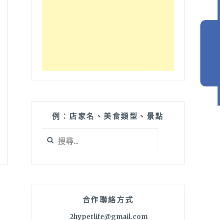
例：店家名、美食類型、景點
搜
尋
關
鍵
字:
合作聯絡方式
2hyperlife@gmail.com