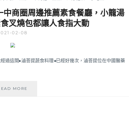
一中商圈周邊推薦素食餐廳，小籠湯
素食叉燒包都讓人食指大動
2021-02-08
經過這間▸滷菩提蔬食料理◂已經好幾次，滷菩提位在中國醫藥
滷
READ MORE
菩
提
蔬
食
料
理