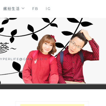
繽紛生活
FB
IG
蔘~
YPERLIFE@GMAIL.COM