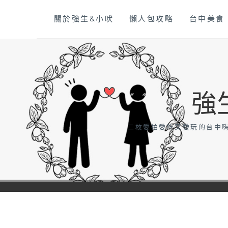
Skip
關於強生&小吠
懶人包攻略
台中美食
to
content
強
二枚愛拍愛吃又愛玩的台中嗨