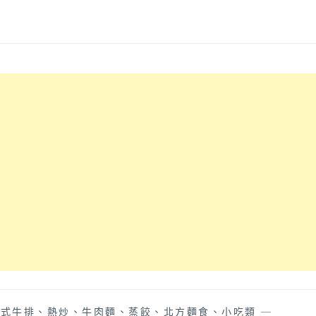
中式牛排、熱炒、牛肉麵、蒸餃、北方麵食、小吃類
—