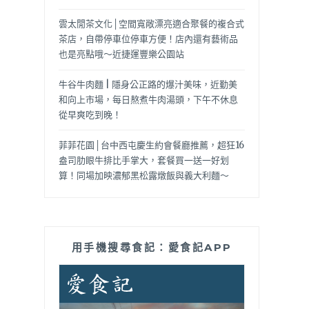
雲太閒茶文化│空間寬敞漂亮適合聚餐的複合式
茶店，自帶停車位停車方便！店內還有藝術品
也是亮點哦～近捷運豐樂公園站
牛谷牛肉麵 | 隱身公正路的爆汁美味，近勤美
和向上市場，每日熬煮牛肉湯頭，下午不休息
從早爽吃到晚！
菲菲花園│台中西屯慶生約會餐廳推薦，超狂16
盎司肋眼牛排比手掌大，套餐買一送一好划
算！同場加映濃郁黑松露燉飯與義大利麵～
用手機搜尋食記：愛食記APP