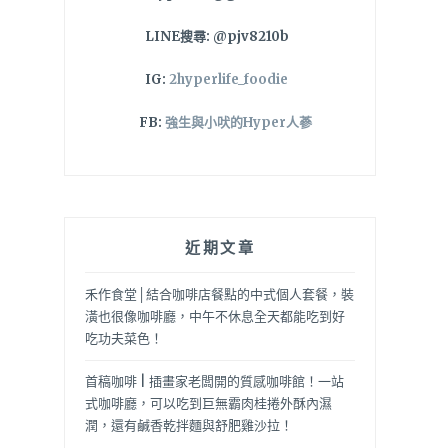
LINE搜尋: @pjv8210b
IG:
2hyperlife_foodie
FB:
強生與小吠的Hyper人蔘
近期文章
禾作食堂│結合咖啡店餐點的中式個人套餐，裝
潢也很像咖啡廳，中午不休息全天都能吃到好
吃功夫菜色！
首稿咖啡 | 插畫家老闆開的質感咖啡館！一站
式咖啡廳，可以吃到巨無霸肉桂捲外酥內濕
潤，還有鹹香乾拌麵與舒肥雞沙拉！