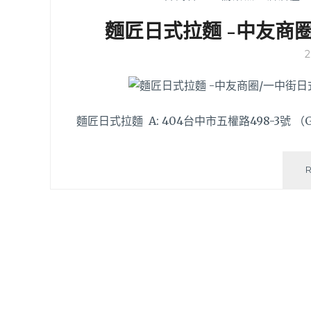
麵匠日式拉麵 -中友商
麵匠日式拉麵 A: 404台中市五權路498-3號 （G