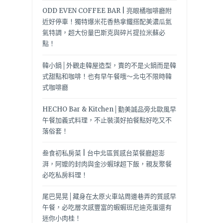
ODD EVEN COFFEE BAR | 亮眼橘咖啡廳附
近好停車！獨特爆米花香熱拿鐵搭配美濃瓜氮
氣特調，超大份量巴斯克與碎片提拉米蘇必
點！
韓小鍋│外觀走韓屋造型，賣的不是火鍋而是韓
式甜點和咖啡！也有早午餐哦～北屯不限時韓
式咖啡廳
HECHO Bar & Kitchen│勤美誠品旁北歐風早
午餐加義式料理，不止裝潢好拍餐點好吃又不
落俗套！
叁食初私房菜 | 台中北區質感台菜餐廳超澎
湃，阿嬤的封肉與金沙蝦球超下飯，親友聚餐
必吃私房料理！
尾巴晃晃│藏身在太原火車站周邊巷弄的質感早
午餐，必吃層次感豐富的蝦蝦班尼迪克蛋還有
迷你小肉桂！