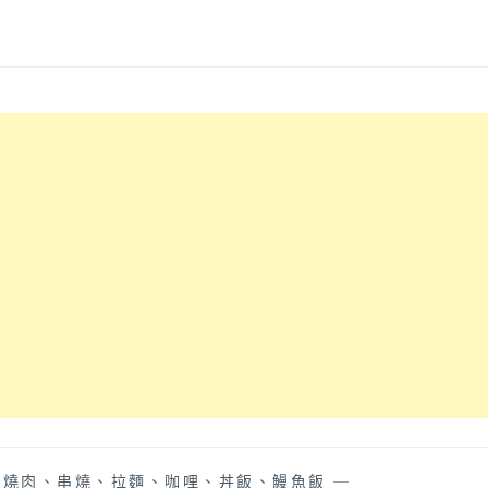
、燒肉、串燒、拉麵、咖哩、丼飯、鰻魚飯
—