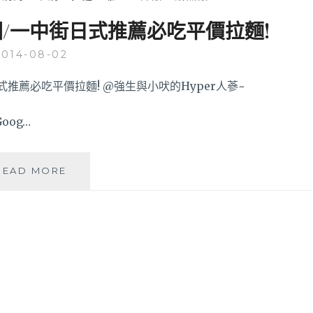
圈/一中街日式推薦必吃平價拉麵!
2014-08-02
oog…
麵
READ MORE
匠
日
式
拉
麵
-
中
友
商