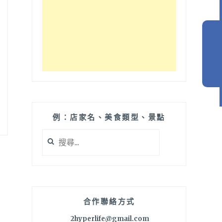
例：店家名、美食類型、景點
搜
尋
關
鍵
字:
合作聯絡方式
2hyperlife@gmail.com