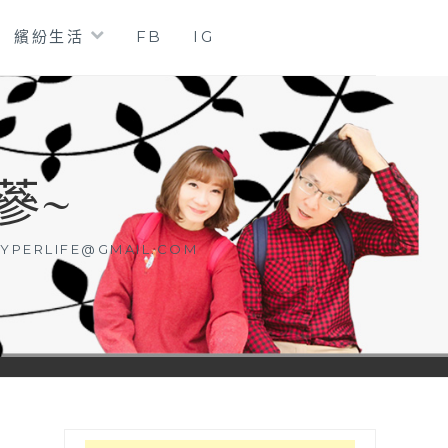
繽紛生活
FB
IG
蔘~
YPERLIFE@GMAIL.COM