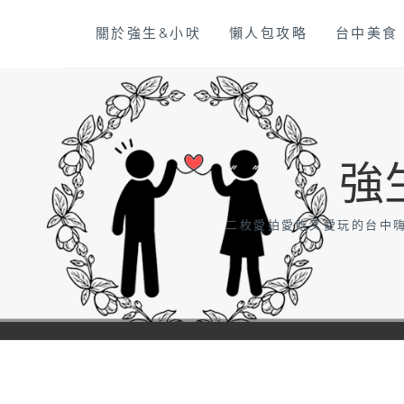
Skip
關於強生&小吠
懶人包攻略
台中美食
to
content
強
二枚愛拍愛吃又愛玩的台中嗨