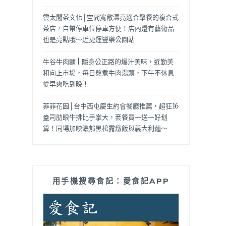
雲太閒茶文化│空間寬敞漂亮適合聚餐的複合式
茶店，自帶停車位停車方便！店內還有藝術品
也是亮點哦～近捷運豐樂公園站
牛谷牛肉麵 | 隱身公正路的爆汁美味，近勤美
和向上市場，每日熬煮牛肉湯頭，下午不休息
從早爽吃到晚！
菲菲花園│台中西屯慶生約會餐廳推薦，超狂16
盎司肋眼牛排比手掌大，套餐買一送一好划
算！同場加映濃郁黑松露燉飯與義大利麵～
用手機搜尋食記：愛食記APP