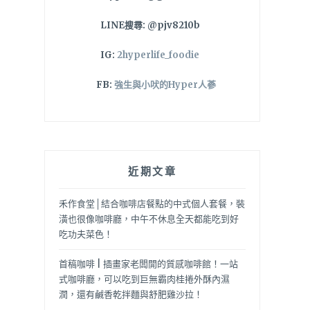
LINE搜尋: @pjv8210b
IG:
2hyperlife_foodie
FB:
強生與小吠的Hyper人蔘
近期文章
禾作食堂│結合咖啡店餐點的中式個人套餐，裝
潢也很像咖啡廳，中午不休息全天都能吃到好
吃功夫菜色！
首稿咖啡 | 插畫家老闆開的質感咖啡館！一站
式咖啡廳，可以吃到巨無霸肉桂捲外酥內濕
潤，還有鹹香乾拌麵與舒肥雞沙拉！