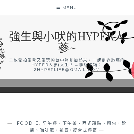
Skip
MENU
to
content
強生與小吠的HYPER人
蔘~
二枚愛拍愛吃又愛玩的台中嗨咖加起來，一起創造過癮的
HYPER人蔘(人生)! →聯絡信箱：
2HYPERLIFE@GMAIL.COM
—
IFOODIE
,
早午餐、下午茶、西式甜點、麵包、鬆
餅、咖啡廳、雜貨+複合式餐廳
—