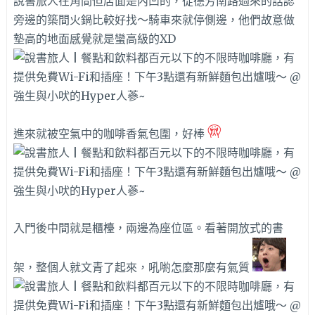
說書旅人在角間但店面是內凹的，從德芳南路過來的話認
旁邊的築間火鍋比較好找～騎車來就停側邊，他們故意做
墊高的地面感覺就是蠻高級的XD
進來就被空氣中的咖啡香氣包圍，好棒
入門後中間就是櫃檯，兩邊為座位區。看著開放式的書
架，整個人就文青了起來，吼喲怎麼那麼有氣質