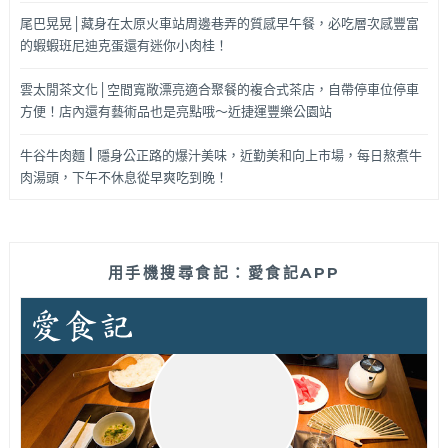
尾巴晃晃│藏身在太原火車站周邊巷弄的質感早午餐，必吃層次感豐富
的蝦蝦班尼迪克蛋還有迷你小肉桂！
雲太閒茶文化│空間寬敞漂亮適合聚餐的複合式茶店，自帶停車位停車
方便！店內還有藝術品也是亮點哦～近捷運豐樂公園站
牛谷牛肉麵 | 隱身公正路的爆汁美味，近勤美和向上市場，每日熬煮牛
肉湯頭，下午不休息從早爽吃到晚！
用手機搜尋食記：愛食記APP