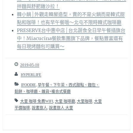
拌麵與舒肥雞沙拉！
韓小鍋│外觀走韓屋造型，賣的不是火鍋而是韓式甜
點和咖啡！也有早午餐哦～北屯不限時韓式咖啡廳
PRESERVE台中惠中店│台北蔬食全日早午餐插旗台
中！Miacucina餐飲集團旗下品牌，餐點豐富還有
每日現烤麵包可購買～
2019-05-10
HYPERLIFE
IFOODIE
,
早午餐、下午茶、西式甜點、麵包、
鬆餅、咖啡廳、雜貨+複合式餐廳
大里 咖啡 免費WIFI
,
大里 咖啡廳
,
大里咖啡
,
大里
平價咖啡
,
說書旅人
,
說書旅人 大里