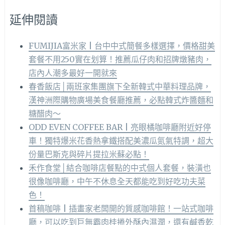
延伸閱讀
FUMIJIA富米家 | 台中中式簡餐多樣選擇，價格甜美
套餐不用250實在划算！推薦瓜仔肉和招牌燉豬肉，
店內人潮多最好一開就來
春香飯店│兩班家集團旗下全新韓式中華料理品牌，
漢神洲際購物廣場美食餐廳推薦，必點韓式炸醬麵和
糖醋肉～
ODD EVEN COFFEE BAR | 亮眼橘咖啡廳附近好停
車！獨特爆米花香熱拿鐵搭配美濃瓜氮氣特調，超大
份量巴斯克與碎片提拉米蘇必點！
禾作食堂│結合咖啡店餐點的中式個人套餐，裝潢也
很像咖啡廳，中午不休息全天都能吃到好吃功夫菜
色！
首稿咖啡 | 插畫家老闆開的質感咖啡館！一站式咖啡
廳，可以吃到巨無霸肉桂捲外酥內濕潤，還有鹹香乾