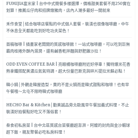
FUMIJIA富米家 | 台中中式簡餐多樣選擇，價格甜美套餐不用250實在
划算！推薦瓜仔肉和招牌燉豬肉，店內人潮多最好一開就來
禾作食堂│結合咖啡店餐點的中式個人套餐，裝潢也很像咖啡廳，中午
不休息全天都能吃到好吃功夫菜色！
首稿咖啡 | 插畫家老闆開的質感咖啡館！一站式咖啡廳，可以吃到巨無
霸肉桂捲外酥內濕潤，還有鹹香乾拌麵與舒肥雞沙拉！
ODD EVEN COFFEE BAR | 亮眼橘咖啡廳附近好停車！獨特爆米花香
熱拿鐵搭配美濃瓜氮氣特調，超大份量巴斯克與碎片提拉米蘇必點！
韓小鍋│外觀走韓屋造型，賣的不是火鍋而是韓式甜點和咖啡！也有早
午餐哦～北屯不限時韓式咖啡廳
HECHO Bar & Kitchen│勤美誠品旁北歐風早午餐加義式料理，不止
裝潢好拍餐點好吃又不落俗套！
叁食初私房菜 | 台中北區質感台菜餐廳超澎湃，阿嬤的封肉與金沙蝦球
超下飯，親友聚餐必吃私房料理！