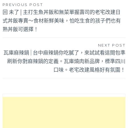
文
PREVIOUS POST
回 未了│主打生魚丼飯和無菜單握壽司的老宅改建日
章
式丼飯專賣～食材新鮮美味，怕吃生食的孩子們也有
導
熟丼飯可選擇！
覽
NEXT POST
瓦庫麻辣鍋 | 台中麻辣鍋你吃膩了，來試試看這間包準
刷新你對麻辣鍋的定義。瓦庫燒肉新品牌，標準四川
口味。老宅改建風格好有氛圍！