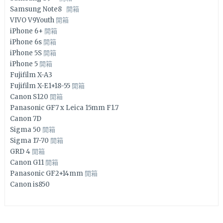
Samsung Note8
開箱
VIVO V9Youth
開箱
iPhone 6+
開箱
iPhone 6s
開箱
iPhone 5S
開箱
iPhone 5
開箱
Fujifilm X-A3
Fujifilm X-E1+18-55
開箱
Canon S120
開箱
Panasonic GF7 x Leica 15mm F1.7
Canon 7D
Sigma 50
開箱
Sigma 17-70
開箱
GRD 4
開箱
Canon G11
開箱
Panasonic GF2+14mm
開箱
Canon is850