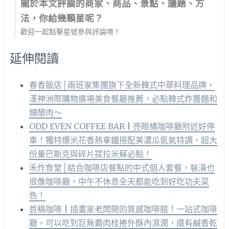
關於本文評論的商家、商品、景點、議題、方
法，你給幾顆星呢？
歡迎一起點擊星號參與評論唷！
延伸閱讀
春香飯店│兩班家集團旗下全新韓式中華料理品牌，
漢神洲際購物廣場美食餐廳推薦，必點韓式炸醬麵和
糖醋肉～
ODD EVEN COFFEE BAR | 亮眼橘咖啡廳附近好停
車！獨特爆米花香熱拿鐵搭配美濃瓜氮氣特調，超大
份量巴斯克與碎片提拉米蘇必點！
禾作食堂│結合咖啡店餐點的中式個人套餐，裝潢也
很像咖啡廳，中午不休息全天都能吃到好吃功夫菜
色！
首稿咖啡 | 插畫家老闆開的質感咖啡館！一站式咖啡
廳，可以吃到巨無霸肉桂捲外酥內濕潤，還有鹹香乾