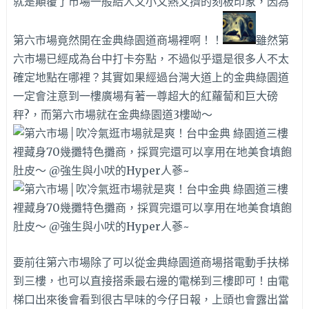
就是顛覆了市場一般給人又小又熱又擠的刻板印象，因為
第六市場竟然開在金典綠園道商場裡啊！！
雖然第
六市場已經成為台中打卡夯點，不過似乎還是很多人不太
確定地點在哪裡？其實如果經過台灣大道上的金典綠園道
一定會注意到一樓廣場有著一尊超大的紅蘿蔔和巨大磅
秤?，而第六市場就在金典綠園道3樓呦～
要前往第六市場除了可以從金典綠園道商場搭電動手扶梯
到三樓，也可以直接搭乘最右邊的電梯到三樓即可！由電
梯口出來後會看到很古早味的今仔日報，上頭也會露出當