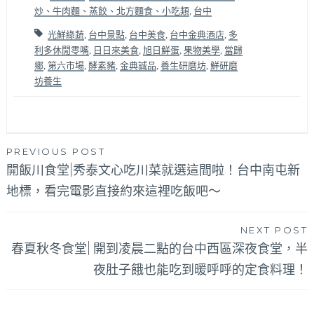
炒、牛肉麵、蒸餃、北方麵食、小吃類
,
台中
光鮮綠蔬
,
台中景點
,
台中美食
,
台中金典酒店
,
多
利多休閒零嘴
,
日日來美食
,
旭日鮮蛋
,
果物美學
,
當歸
鄉
,
第六市場
,
酵素豬
,
金典誠品
,
養生研磨坊
,
鮮研磨
坊養生
文
PREVIOUS POST
開飯川食堂|秀泰文心吃川菜就選這間啦！台中南屯新
章
地標，看完電影直接約來這裡吃飯吧～
導
覽
NEXT POST
春夏秋冬食堂| 開到凌晨二點的台中西區深夜食堂，半
夜肚子餓也能吃到暖呼呼的定食料理！