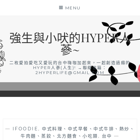
Skip
MENU
to
content
強生與小吠的HYPER人
蔘~
二枚愛拍愛吃又愛玩的台中嗨咖加起來，一起創造過癮的
HYPER人蔘(人生)! →聯絡信箱：
2HYPERLIFE@GMAIL.COM
—
IFOODIE
,
中式料理、中式早餐、中式牛排、熱炒、
牛肉麵、蒸餃、北方麵食、小吃類
,
台中
—