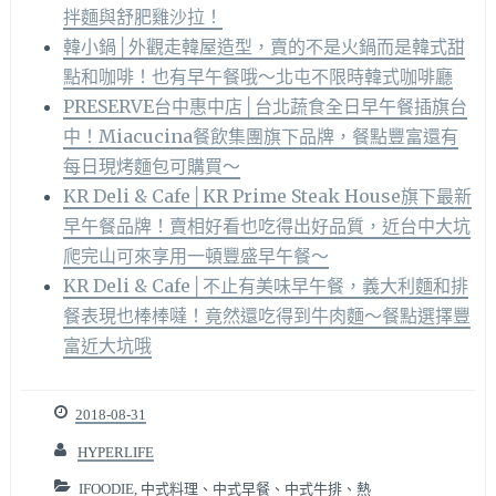
拌麵與舒肥雞沙拉！
韓小鍋│外觀走韓屋造型，賣的不是火鍋而是韓式甜
點和咖啡！也有早午餐哦～北屯不限時韓式咖啡廳
PRESERVE台中惠中店│台北蔬食全日早午餐插旗台
中！Miacucina餐飲集團旗下品牌，餐點豐富還有
每日現烤麵包可購買～
KR Deli & Cafe│KR Prime Steak House旗下最新
早午餐品牌！賣相好看也吃得出好品質，近台中大坑
爬完山可來享用一頓豐盛早午餐～
KR Deli & Cafe│不止有美味早午餐，義大利麵和排
餐表現也棒棒噠！竟然還吃得到牛肉麵～餐點選擇豐
富近大坑哦
2018-08-31
HYPERLIFE
IFOODIE
,
中式料理、中式早餐、中式牛排、熱