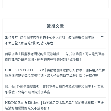
近期文章
禾作食堂│結合咖啡店餐點的中式個人套餐，裝潢也很像咖啡廳，中午
不休息全天都能吃到好吃功夫菜色！
首稿咖啡 | 插畫家老闆開的質感咖啡館！一站式咖啡廳，可以吃到巨無
霸肉桂捲外酥內濕潤，還有鹹香乾拌麵與舒肥雞沙拉！
ODD EVEN COFFEE BAR | 亮眼橘咖啡廳附近好停車！獨特爆米花香
熱拿鐵搭配美濃瓜氮氣特調，超大份量巴斯克與碎片提拉米蘇必點！
韓小鍋│外觀走韓屋造型，賣的不是火鍋而是韓式甜點和咖啡！也有早
午餐哦～北屯不限時韓式咖啡廳
HECHO Bar & Kitchen│勤美誠品旁北歐風早午餐加義式料理，不止
裝潢好拍餐點好吃又不落俗套！