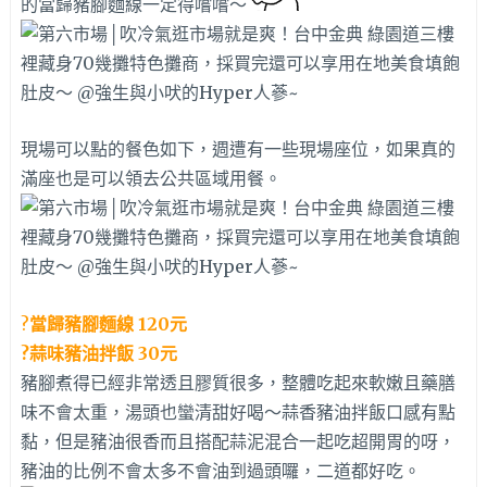
的當歸豬腳麵線一定得嚐嚐～
現場可以點的餐色如下，週遭有一些現場座位，如果真的
滿座也是可以領去公共區域用餐。
?
當歸豬腳麵線 120元
?蒜味豬油拌飯 30元
豬腳煮得已經非常透且膠質很多，整體吃起來軟嫩且藥膳
味不會太重，湯頭也蠻清甜好喝～蒜香豬油拌飯口感有點
黏，但是豬油很香而且搭配蒜泥混合一起吃超開胃的呀，
豬油的比例不會太多不會油到過頭囉，二道都好吃。