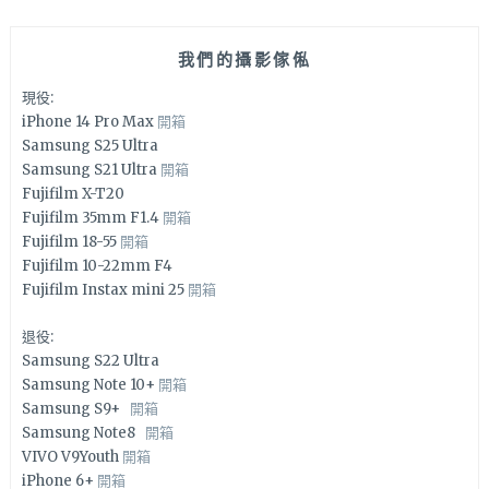
我們的攝影傢俬
現役:
iPhone 14 Pro Max
開箱
Samsung S25 Ultra
Samsung S21 Ultra
開箱
Fujifilm X-T20
Fujifilm 35mm F1.4
開箱
Fujifilm 18-55
開箱
Fujifilm 10-22mm F4
Fujifilm Instax mini 25
開箱
退役:
Samsung S22 Ultra
Samsung Note 10+
開箱
Samsung S9+
開箱
Samsung Note8
開箱
VIVO V9Youth
開箱
iPhone 6+
開箱