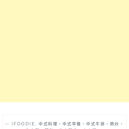
在
來
北
爆
屯
吃
住
一
宅
波！
區
台
裡
中
的
西
復
區
古
老
老
宅
屋
中
咖
式
啡
定
廳，
食
咖
推
啡
薦
甜
點
水
—
IFOODIE
,
中式料理、中式早餐、中式牛排、熱炒、