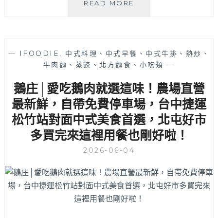
新
READ MORE
藍
天
排
骨
—
IFOODIE
,
中式料理、中式早餐、中式牛排、熱炒、
飯
牛肉麵、蒸餃、北方麵食、小吃類
—
│
水
鵝庄│愛吃鵝肉就選這味！農場直營
湳
人
最新鮮，自帶免費停車場，台中捷運
氣
松竹站對面中式美食首選，北屯好市
便
多買完來這裡用餐也剛好啦！
當
店，
2026-06-04
FB
和
GOOGLE
評
分
都
不