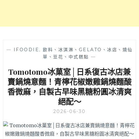
邪
惡
法
式
吐
司
與
濃
—
IFOODIE
,
飲料、冰淇淋、GELATO、冰店、燒仙
厚
草、豆花、中式糕點
—
系
Tomotomo冰菓室│日系復古冰店兼
咖
啡
賣鍋燒意麵！青檸花椒嫩雞鍋燒麵酸
的
香微麻，自製古早味黑糖粉圓冰清爽
完
美
絕配～
下
午
2026-06-30
茶！