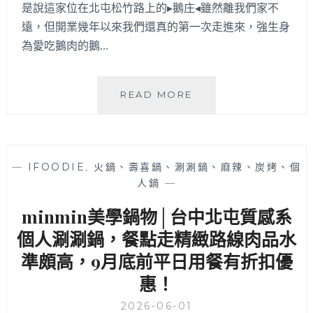
是說這家位在北屯松竹路上的▸鵝庄◂雖然離我們家不
高
遠，但開業幾年以來我們還真的第一次走進來，強生身
但
為愛吃鵝肉的鵝…
外
帶
人
潮
鵝
READ MORE
總
庄
是
│
大
愛
排
吃
—
IFOODIE
,
火鍋、壽喜鍋、涮涮鍋、麻辣、炭烤、個
長
鵝
人鍋
—
龍，
肉
就
就
minmin美學鍋物│台中北屯質感系
在
選
四
這
個人涮涮鍋，餐點走精緻路線肉品水
平
味！
準頗高，9月底前平日用餐有折扣優
路
農
郵
惠！
場
局
直
2026-06-01
旁
營