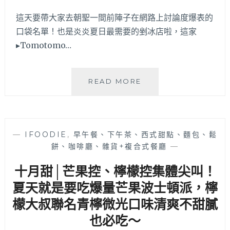
這天要帶大家去朝聖一間前陣子在網路上討論度爆表的
口袋名單！也是炎炎夏日最需要的剉冰店啦，這家
▸Tomotomo…
TOMOTOMO
READ MORE
冰
菓
室
│
—
IFOODIE
,
早午餐、下午茶、西式甜點、麵包、鬆
日
餅、咖啡廳、雜貨+複合式餐廳
—
系
復
十月甜│芒果控、檸檬控集體尖叫！
古
冰
夏天就是要吃爆量芒果波士頓派，檸
店
檬大叔聯名青檸微光口味清爽不甜膩
兼
也必吃～
賣
鍋