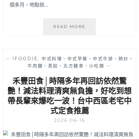
個多月，地點就…
金
READ MORE
塗
肉
羹
|
—
IFOODIE
,
中式料理、中式早餐、中式牛排、熱炒、
雲
牛肉麵、蒸餃、北方麵食、小吃類
—
林
60
禾豐田食│時隔多年再回訪依然驚
年
老
艷！減法料理清爽無負擔，好吃到想
字
帶長輩來爆吃一波！台中西區老宅中
號
式定食推薦
古
早
2026-06-16
味
插
旗