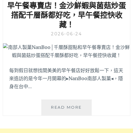
控
味
早午餐專賣店！金沙鮮蝦與菌菇炒蛋
集
黑
搭配千層酥都好吃，早午餐控快收
體
糖
藏！
尖
粉
叫！
圓
2026-06-24
夏
冰
天
清
就
爽
是
絕
要
配
吃
～
每到假日就想找間美美的早午餐店好好放鬆一下，這天
爆
來造訪的是今年一月開幕的▸NanBoo南部人製菓◂，隱
量
身在台中…
芒
果
波
南
士
READ MORE
部
頓
人
派，
製
檸