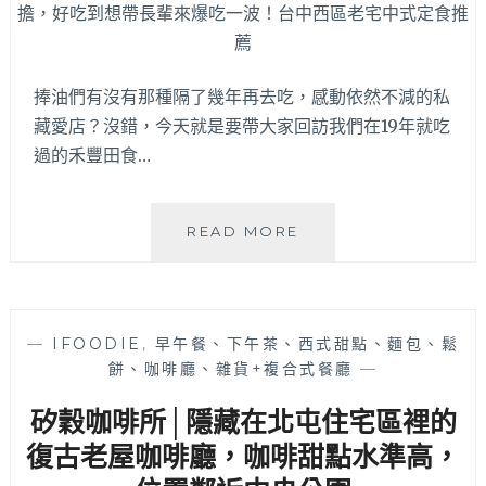
水
湳！
豪
邁
捧油們有沒有那種隔了幾年再去吃，感動依然不減的私
大
藏愛店？沒錯，今天就是要帶大家回訪我們在19年就吃
碗
過的禾豐田食…
公
肉
羹、
爆
禾
READ MORE
量
豐
瘦
田
肉
食
肉
│
—
IFOODIE
,
早午餐、下午茶、西式甜點、麵包、鬆
燥
時
餅、咖啡廳、雜貨+複合式餐廳
—
飯，
隔
鹹
多
矽穀咖啡所│隱藏在北屯住宅區裡的
香
年
不
再
復古老屋咖啡廳，咖啡甜點水準高，
油
回