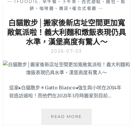
—
IFOODIE
,
早午餐、下午茶、西式甜點、麵包、鬆
公
餅、咖啡廳、雜貨+複合式餐廳
—
園
附
白貓散步│搬家後新店址空間更加寬
近
的
敞氣派啦！義大利麵和燉飯表現仍具
隱
水準，漢堡高度有驚人～
藏
版
2026-07-03
創
意
義
大
利
這家▸白貓散步＊Gatto Bianco◂強生與小吠在2014年
麵
與
就造訪過啦！而他們在2021年3月時搬家到目前…
清
爽
沙
白
READ MORE
拉
貓
早
散