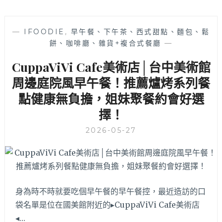
丼
專
賣
—
IFOODIE
,
早午餐、下午茶、西式甜點、麵包、鬆
│
餅、咖啡廳、雜貨+複合式餐廳
—
肉
量
CuppaViVi Cafe美術店│台中美術館
炸
裂
周邊庭院風早午餐！推薦爐烤系列餐
的
點健康無負擔，姐妹聚餐約會好選
雙
擇！
味
牛
2026-05-27
丼
與
牛
筋
肉
飯
身為時不時就要吃個早午餐的早午餐控，最近造訪的口
超
袋名單是位在國美館附近的▸CuppaViVi Cafe美術店
銷
◂…
魂，