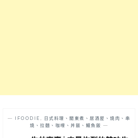
質
式
感
美
系
食
個
首
人
選，
涮
北
涮
屯
鍋，
好
餐
市
點
多
走
買
精
完
緻
來
路
這
線
裡
肉
用
品
餐
水
也
—
IFOODIE
,
日式料理、關東煮、居酒屋、燒肉、串
準
剛
燒、拉麵、咖哩、丼飯、鰻魚飯
—
頗
好
高，