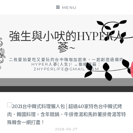
Skip
MENU
to
content
強生與小吠的HYPER人
蔘~
二枚愛拍愛吃又愛玩的台中嗨咖加起來，一起創造過癮的
HYPER人蔘(人生)! →聯絡信箱：
2HYPERLIFE@GMAIL.COM
2026-05-27