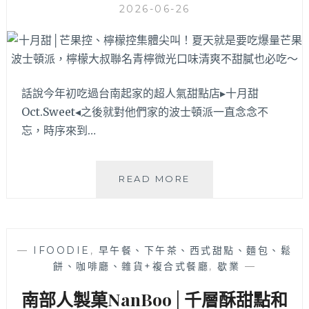
2026-06-26
燒
意
麵！
青
檸
花
話說今年初吃過台南起家的超人氣甜點店▸十月甜
椒
Oct.Sweet◂之後就對他們家的波士頓派一直念念不
嫩
忘，時序來到…
雞
鍋
燒
十
麵
READ MORE
月
酸
甜
香
│
微
芒
麻，
—
IFOODIE
,
早午餐、下午茶、西式甜點、麵包、鬆
果
自
餅、咖啡廳、雜貨+複合式餐廳
,
歇業
—
控、
製
檸
古
南部人製菓NanBoo│千層酥甜點和
檬
早