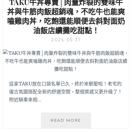
TAKU牛丼專賣│肉量炸裂的雙味牛
啦！
9
丼與牛筋肉飯超銷魂，不吃牛也能爽
月
嗑雞肉丼，吃飽還能順便去斜對面奶
底
前
油飯店續攤吃甜點！
平
日
2026-05-31
用
餐
有
折
扣
優
這家TAKU放在口袋名單已久，終於來朝聖啦！老宅的
惠！
復古氛圍搭配全新的舒適空間，整個質感又更升級了！
附近騎車來相…
TAKU
READ MORE
牛