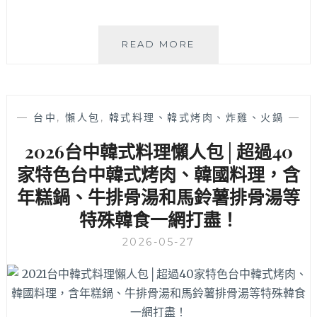
不
吃
CUPPAVIVI
牛
READ MORE
CAFE
也
美
能
術
爽
店
嗑
—
台中
,
懶人包
,
韓式料理、韓式烤肉、炸雞、火鍋
—
│
雞
台
肉
2026台中韓式料理懶人包│超過40
中
丼，
家特色台中韓式烤肉、韓國料理，含
美
吃
術
飽
年糕鍋、牛排骨湯和馬鈴薯排骨湯等
館
還
特殊韓食一網打盡！
周
能
邊
順
2026-05-27
庭
便
院
去
風
斜
早
對
午
面