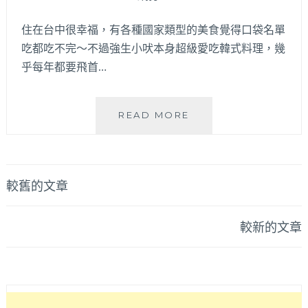
餐！
奶
推
油
住在台中很幸福，有各種國家類型的美食覺得口袋名單
薦
飯
吃都吃不完～不過強生小吠本身超級愛吃韓式料理，幾
爐
店
乎每年都要飛首…
烤
續
系
攤
列
吃
餐
甜
2026
READ MORE
點
點！
台
健
中
康
韓
無
式
文
較舊的文章
負
料
擔，
章
理
姐
懶
較新的文章
導
妹
人
聚
包
覽
餐
│
約
超
會
過