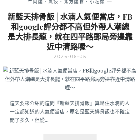
準
牛肉麵、蒸餃、北方麵食、小吃類
—
高，
新藍天排骨飯│水湳人氣便當店，FB
位
置
和google評分都不高但外帶人潮總
鄰
是大排長龍，就在四平路郵局旁邊靠
近
中
近中清路喔～
央
公
2026-06-05
園
這天要來介紹的這間『新藍天排骨飯』算是住水湳的人
一定都知道的人氣便當店，原名是藍天排骨飯也不確定
開了多久，但從…