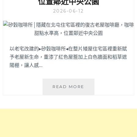
位置鄰近中央公園
膩
訪
搭
依
2026-06-12
配
然
酸
驚
醋
艷！
醬
減
超
法
速
以老宅改建的▸矽穀咖啡所◂在整片矮屋住宅區裡重新賦
料
配，
理
予老屋新生命，重漆了紅色屋簷加上白色牆面和稻草遮
一
清
陽棚，讓人感…
吃
爽
就
無
上
負
矽
READ MORE
癮
擔，
穀
的
好
咖
傳
吃
啡
承
到
所
美
想
│
味！
帶
隱
長
藏
輩