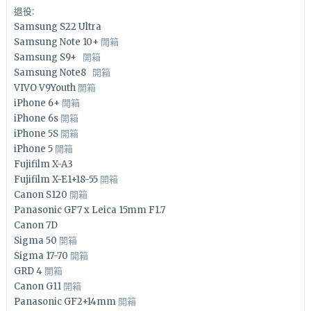
退役:
Samsung S22 Ultra
Samsung Note 10+
開箱
Samsung S9+
開箱
Samsung Note8
開箱
VIVO V9Youth
開箱
iPhone 6+
開箱
iPhone 6s
開箱
iPhone 5S
開箱
iPhone 5
開箱
Fujifilm X-A3
Fujifilm X-E1+18-55
開箱
Canon S120
開箱
Panasonic GF7 x Leica 15mm F1.7
Canon 7D
Sigma 50
開箱
Sigma 17-70
開箱
GRD 4
開箱
Canon G11
開箱
Panasonic GF2+14mm
開箱