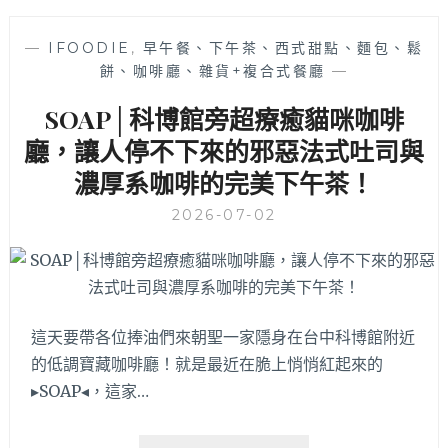
午
步
餐，
│
超
—
IFOODIE
,
早午餐、下午茶、西式甜點、麵包、鬆
搬
適
餅、咖啡廳、雜貨+複合式餐廳
—
家
合
後
SOAP│科博館旁超療癒貓咪咖啡
姊
新
妹
店
廳，讓人停不下來的邪惡法式吐司與
約
址
濃厚系咖啡的完美下午茶！
會
空
的
間
2026-07-02
溫
更
馨
加
小
寬
店！
敞
氣
這天要帶各位捧油們來朝聖一家隱身在台中科博館附近
派
啦！
的低調寶藏咖啡廳！就是最近在脆上悄悄紅起來的
義
▸SOAP◂，這家…
大
利