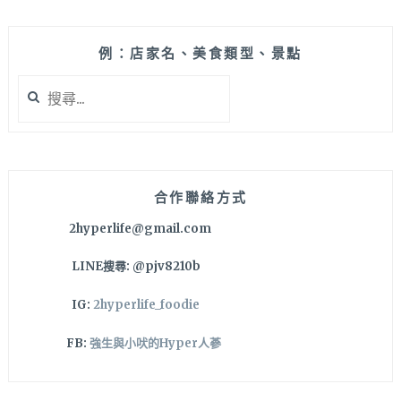
湯
和
例：店家名、美食類型、景點
馬
鈴
搜
薯
尋
排
關
骨
鍵
湯
字:
等
特
合作聯絡方式
殊
2hyperlife@gmail.com
韓
食
LINE搜尋: @pjv8210b
一
網
IG:
2hyperlife_foodie
打
盡！
FB:
強生與小吠的Hyper人蔘