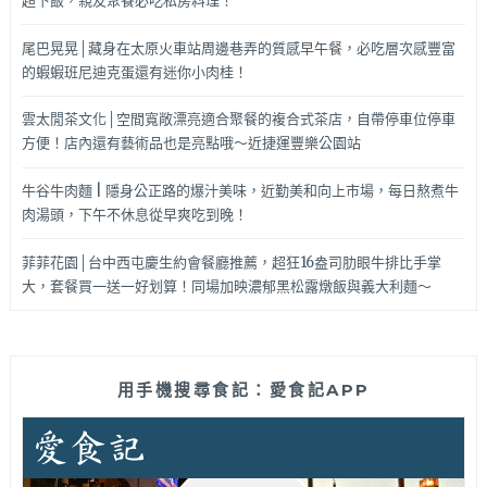
超下飯，親友聚餐必吃私房料理！
尾巴晃晃│藏身在太原火車站周邊巷弄的質感早午餐，必吃層次感豐富
的蝦蝦班尼迪克蛋還有迷你小肉桂！
雲太閒茶文化│空間寬敞漂亮適合聚餐的複合式茶店，自帶停車位停車
方便！店內還有藝術品也是亮點哦～近捷運豐樂公園站
牛谷牛肉麵 | 隱身公正路的爆汁美味，近勤美和向上市場，每日熬煮牛
肉湯頭，下午不休息從早爽吃到晚！
菲菲花園│台中西屯慶生約會餐廳推薦，超狂16盎司肋眼牛排比手掌
大，套餐買一送一好划算！同場加映濃郁黑松露燉飯與義大利麵～
用手機搜尋食記：愛食記APP