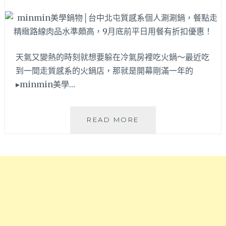
邊
最
靠
新
近
鮮，
中
自
清
帶
天氣又變熱的時刻就想要躲在冷氣房裡吃火鍋～最近吃
路
免
到一間走質感系的火鍋店，那就是開幕剛滿一年的
喔
費
▸minmin美學…
～
停
車
場，
MINMIN
台
READ MORE
美
中
學
捷
鍋
運
物
松
│
竹
台
站
中
對
北
面
屯
中