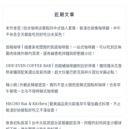
近期文章
禾作食堂│結合咖啡店餐點的中式個人套餐，裝潢也很像咖啡廳，中午
不休息全天都能吃到好吃功夫菜色！
首稿咖啡 | 插畫家老闆開的質感咖啡館！一站式咖啡廳，可以吃到巨無
霸肉桂捲外酥內濕潤，還有鹹香乾拌麵與舒肥雞沙拉！
ODD EVEN COFFEE BAR | 亮眼橘咖啡廳附近好停車！獨特爆米花香
熱拿鐵搭配美濃瓜氮氣特調，超大份量巴斯克與碎片提拉米蘇必點！
韓小鍋│外觀走韓屋造型，賣的不是火鍋而是韓式甜點和咖啡！也有早
午餐哦～北屯不限時韓式咖啡廳
HECHO Bar & Kitchen│勤美誠品旁北歐風早午餐加義式料理，不止
裝潢好拍餐點好吃又不落俗套！
叁食初私房菜 | 台中北區質感台菜餐廳超澎湃，阿嬤的封肉與金沙蝦球