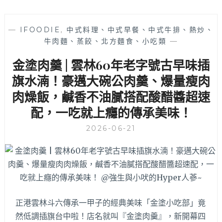
炒
蛋
搭
—
IFOODIE
,
中式料理、中式早餐、中式牛排、熱炒、
配
牛肉麵、蒸餃、北方麵食、小吃類
—
千
金塗肉羹 | 雲林60年老字號古早味插
層
酥
旗水湳！豪邁大碗公肉羹、爆量瘦肉
都
肉燥飯，鹹香不油膩搭配酸醋醬超速
好
吃，
配，一吃就上癮的傳承美味！
早
午
2026-06-21
餐
控
快
收
藏！
正港雲林斗六傳承一甲子的經典美味「金塗小吃部」竟
然低調插旗台中啦！店名就叫『金塗肉羹』，新開幕四