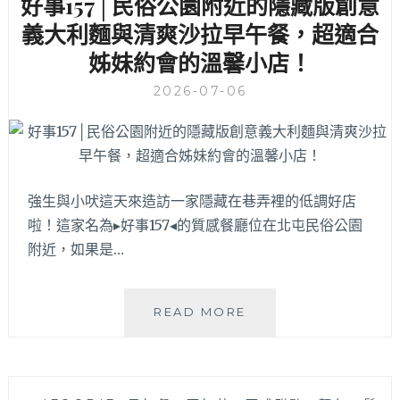
好事157│民俗公園附近的隱藏版創意
義大利麵與清爽沙拉早午餐，超適合
姊妹約會的溫馨小店！
2026-07-06
強生與小吠這天來造訪一家隱藏在巷弄裡的低調好店
啦！這家名為▸好事157◂的質感餐廳位在北屯民俗公園
附近，如果是…
好
READ MORE
事
157│
民
俗