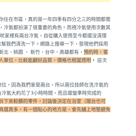
你住在市區，真的是一年四季有四分之三的時間都需
，冷氣都扮演了很重要的角色。而視冷氣使用次數其
小吠家裡有兩台冷氣，自從購入使用至今都還沒清理
來幫我們清洗一下。網路上搜尋一下，發現他們採用
北、桃園 、 新竹、台中、高雄都有，
預約時，客
人單位，比較能顧好品質，價格也相當透明
，
這次
2位，因為我們家是兩台，所以兩位技師在洗冷氣的
台冷氣大約花了3小時時間，而且還蠻準時完成的
拆下來較髒的零件，討論後決定在浴室（陽台也可
具還真多，有一個貼心的地方是，會先舖上地墊避免