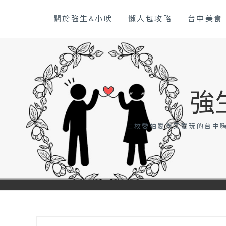
Skip
關於強生&小吠
懶人包攻略
台中美食
to
content
強
二枚愛拍愛吃又愛玩的台中嗨