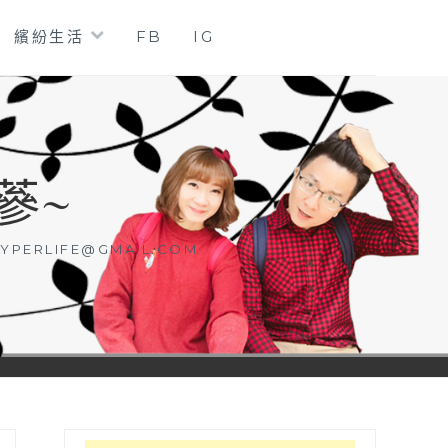
繽紛生活
FB
IG
蔘~
YPERLIFE@GMAIL.COM