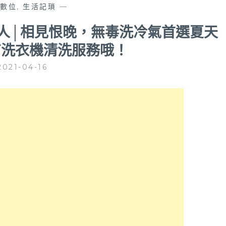
C數位
,
生活記瑣
—
職人│相見恨晚，無毒洗冷氣首選夏天
有洗衣機清洗服務哦！
2021-04-16