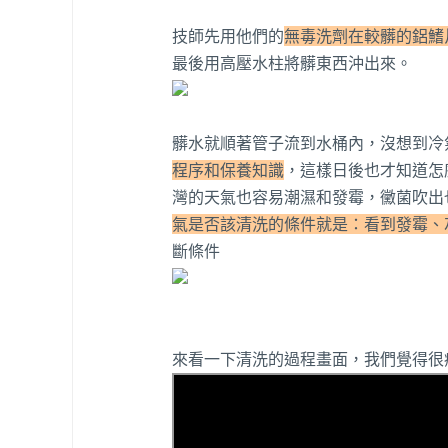
技師先用他們的
無毒洗劑在較髒的鋁鰭
最後用高壓水柱將髒東西沖出來。
髒水就順著管子流到水桶內，沒想到冷
程序和保養知識
，這樣日後也才知道怎
灣的天氣也容易潮濕和發霉，黴菌吹出
氣是否該清洗的條件就是：看到發霉、
斷條件
來看一下清洗的過程畫面，我們覺得很