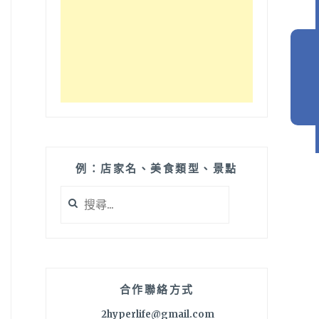
例：店家名、美食類型、景點
搜
尋
關
鍵
字:
合作聯絡方式
2hyperlife@gmail.com