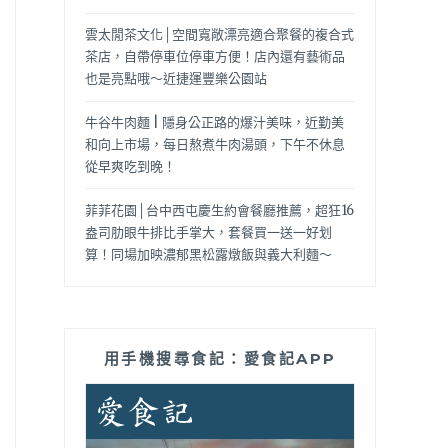
雲太閒茶文化│空間寬敞漂亮適合聚餐的複合式
茶店，自帶停車位停車方便！店內還有藝術品
也是亮點哦～近捷運豐樂公園站
牛谷牛肉麵 | 隱身公正路的爆汁美味，近勤美
和向上市場，每日熬煮牛肉湯頭，下午不休息
從早爽吃到晚！
菲菲花園│台中西屯慶生約會餐廳推薦，超狂16
盎司肋眼牛排比手掌大，套餐買一送一好划
算！同場加映濃郁黑松露燉飯與義大利麵～
用手機搜尋食記：愛食記APP