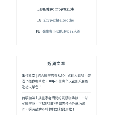
LINE搜尋: @pjv8210b
IG:
2hyperlife_foodie
FB:
強生與小吠的Hyper人蔘
近期文章
禾作食堂│結合咖啡店餐點的中式個人套餐，裝
潢也很像咖啡廳，中午不休息全天都能吃到好
吃功夫菜色！
首稿咖啡 | 插畫家老闆開的質感咖啡館！一站
式咖啡廳，可以吃到巨無霸肉桂捲外酥內濕
潤，還有鹹香乾拌麵與舒肥雞沙拉！