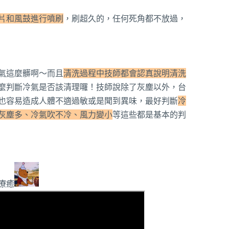
片和風鼓進行噴刷
，刷超久的，任何死角都不放過，
氣這麼髒啊～而且
清洗過程中技師都會認真說明清洗
麼判斷冷氣是否該清理囉！技師說除了灰塵以外，台
也容易造成人體不適過敏或是聞到異味，最好判斷
冷
灰塵多、冷氣吹不冷、風力變小
等這些都是基本的判
療癒