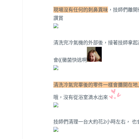
現場沒有任何的刺鼻異味
，技師們離開
讚賞
清洗完冷氣機的外部後，接著技師拿起
會((黴菌快逃啊
清洗冷氣完畢後的零件一樣會攤開在地
哦，沒有從浴室滴水出來
技師們清理一台大約花2小時左右， 