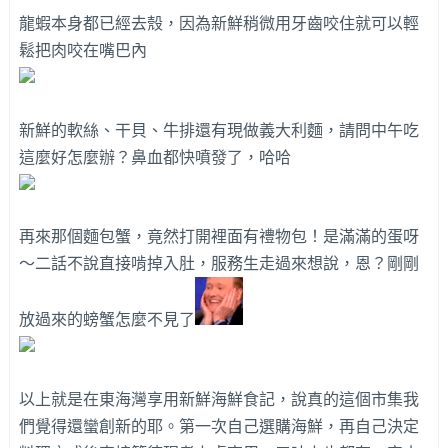
龍蝦本身都已經去殼，因為新鮮稍微用牙齒咬住就可以輕
鬆把肉咬在嘴巴內
新鮮的軟絲、干貝、牛排還有現做義大利麵，請問中午吃
這麼好怎麼辦？鼻血都快噴發了，哈哈
再來那個麵包蟹，竟然打開裡面有禮物包！是滿滿的蛋呀
～二話不說直接啃掉入肚，服務生走過來想說，恩？剛剛
放過來的螃蟹怎麼不見了
以上就是在東海灣享用新鮮海鮮食記，說真的這個市集我
們覺得還蠻創新的耶。第一次自己選購海鮮，再自己決定