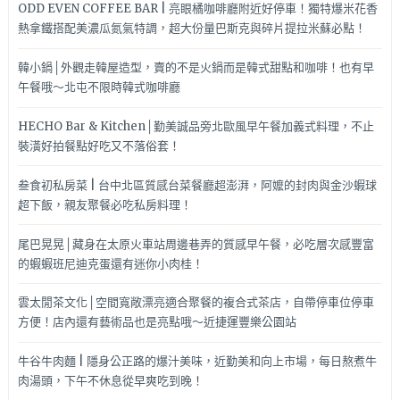
ODD EVEN COFFEE BAR | 亮眼橘咖啡廳附近好停車！獨特爆米花香
熱拿鐵搭配美濃瓜氮氣特調，超大份量巴斯克與碎片提拉米蘇必點！
韓小鍋│外觀走韓屋造型，賣的不是火鍋而是韓式甜點和咖啡！也有早
午餐哦～北屯不限時韓式咖啡廳
HECHO Bar & Kitchen│勤美誠品旁北歐風早午餐加義式料理，不止
裝潢好拍餐點好吃又不落俗套！
叁食初私房菜 | 台中北區質感台菜餐廳超澎湃，阿嬤的封肉與金沙蝦球
超下飯，親友聚餐必吃私房料理！
尾巴晃晃│藏身在太原火車站周邊巷弄的質感早午餐，必吃層次感豐富
的蝦蝦班尼迪克蛋還有迷你小肉桂！
雲太閒茶文化│空間寬敞漂亮適合聚餐的複合式茶店，自帶停車位停車
方便！店內還有藝術品也是亮點哦～近捷運豐樂公園站
牛谷牛肉麵 | 隱身公正路的爆汁美味，近勤美和向上市場，每日熬煮牛
肉湯頭，下午不休息從早爽吃到晚！