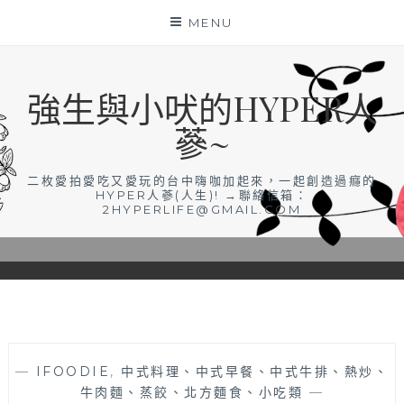
Skip
MENU
to
content
強生與小吠的HYPER人
蔘~
二枚愛拍愛吃又愛玩的台中嗨咖加起來，一起創造過癮的
HYPER人蔘(人生)! →聯絡信箱：
2HYPERLIFE@GMAIL.COM
—
IFOODIE
,
中式料理、中式早餐、中式牛排、熱炒、
牛肉麵、蒸餃、北方麵食、小吃類
—