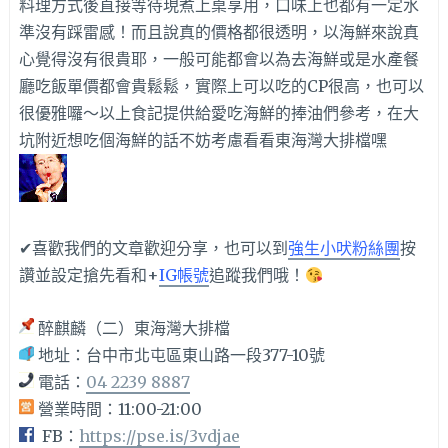
料理方式後直接等待現煮上桌享用，口味上也都有一定水
準沒有踩雷感！而且說真的價格都很透明，以海鮮來說真
心覺得沒有很貴耶，一般可能都會以為去海鮮或是水產餐
廳吃飯單價都會貴鬆鬆，實際上可以吃的CP很高，也可以
很優雅囉～以上食記提供給愛吃海鮮的捧油們參考，在大
坑附近想吃個海鮮的話不妨考慮看看東海灣大排檔嘿
✔喜歡我們的文章歡迎分享，也可以到
強生小吠粉絲團
按
讚並設定搶先看和+
IG帳號
追蹤我們哦！
醉麒麟（二）東海灣大排檔
地址：台中市北屯區東山路一段377-10號
電話：
04 2239 8887
營業時間：11:00-21:00
FB：
https://pse.is/3vdjae