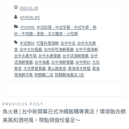
2022-01-28
HYPERLIFE
IFOODIE
,
中式料理、中式早餐、中式牛排、熱
炒、牛肉麵、蒸餃、北方麵食、小吃類
中式熱炒
,
代客料理海鮮
,
台中中式
,
台中大坑美
食
,
台中大坑餐廳
,
台中好吃海鮮餐廳
,
台中平價海鮮
,
台中水產市場
,
台中水產餐廳
,
台中活海鮮推薦
,
台中
活海鮮餐廳
,
台中海產
,
台中海鮮餐廳
,
台中熱炒
,
大坑
美食
,
大坑聚餐餐廳
,
東山路美食
,
東海灣大排檔
,
東海
灣海鮮市集
,
醉麒麟二店
,
醉麒麟海產店 2店
文
PREVIOUS POST
魚火巷│台中新開幕日式沖繩飯糰專賣店！環境融合網
章
美風和酒吧風，現點現做份量足～
導