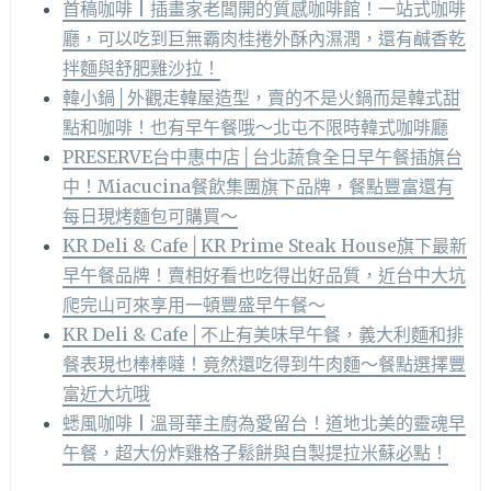
首稿咖啡 | 插畫家老闆開的質感咖啡館！一站式咖啡
廳，可以吃到巨無霸肉桂捲外酥內濕潤，還有鹹香乾
拌麵與舒肥雞沙拉！
韓小鍋│外觀走韓屋造型，賣的不是火鍋而是韓式甜
點和咖啡！也有早午餐哦～北屯不限時韓式咖啡廳
PRESERVE台中惠中店│台北蔬食全日早午餐插旗台
中！Miacucina餐飲集團旗下品牌，餐點豐富還有
每日現烤麵包可購買～
KR Deli & Cafe│KR Prime Steak House旗下最新
早午餐品牌！賣相好看也吃得出好品質，近台中大坑
爬完山可來享用一頓豐盛早午餐～
KR Deli & Cafe│不止有美味早午餐，義大利麵和排
餐表現也棒棒噠！竟然還吃得到牛肉麵～餐點選擇豐
富近大坑哦
蟋風咖啡 | 溫哥華主廚為愛留台！道地北美的靈魂早
午餐，超大份炸雞格子鬆餅與自製提拉米蘇必點！