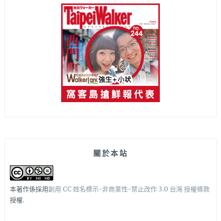
關於本站
本著作係採用
創用 CC 姓名標示-非商業性-禁止改作 3.0 台灣 授權條款
授權.