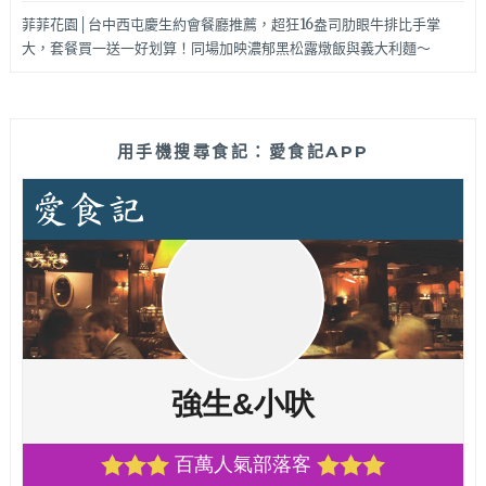
菲菲花園│台中西屯慶生約會餐廳推薦，超狂16盎司肋眼牛排比手掌
大，套餐買一送一好划算！同場加映濃郁黑松露燉飯與義大利麵～
用手機搜尋食記：愛食記APP