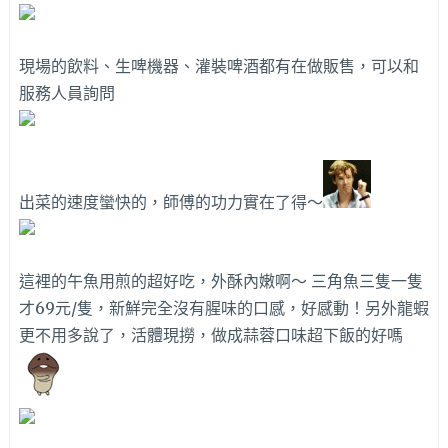
現場的飲料、生啤機器、灌裝啤酒都有在做販售，可以和
服務人員詢問
出菜的速度蠻快的，師傅的功力實在了得～
這裡的午魚用煎的超好吃，外酥內嫩啊～ 三角魚三隻一隻
才69元/隻，新鮮完全沒有腥味的口感，好感動！另外龍蝦
更不用多說了，活體現撈，做成蒜蓉口味超下飯的好嗎