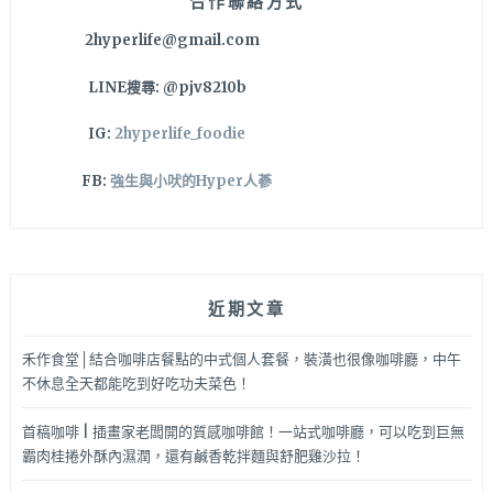
合作聯絡方式
2hyperlife@gmail.com
LINE搜尋: @pjv8210b
IG:
2hyperlife_foodie
FB:
強生與小吠的Hyper人蔘
近期文章
禾作食堂│結合咖啡店餐點的中式個人套餐，裝潢也很像咖啡廳，中午
不休息全天都能吃到好吃功夫菜色！
首稿咖啡 | 插畫家老闆開的質感咖啡館！一站式咖啡廳，可以吃到巨無
霸肉桂捲外酥內濕潤，還有鹹香乾拌麵與舒肥雞沙拉！