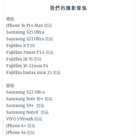
我們的攝影傢俬
現役:
iPhone 14 Pro Max
開箱
Samsung S25 Ultra
Samsung S21 Ultra
開箱
Fujifilm X-T20
Fujifilm 35mm F1.4
開箱
Fujifilm 18-55
開箱
Fujifilm 10-22mm F4
Fujifilm Instax mini 25
開箱
退役:
Samsung S22 Ultra
Samsung Note 10+
開箱
Samsung S9+
開箱
Samsung Note8
開箱
VIVO V9Youth
開箱
iPhone 6+
開箱
iPhone 6s
開箱