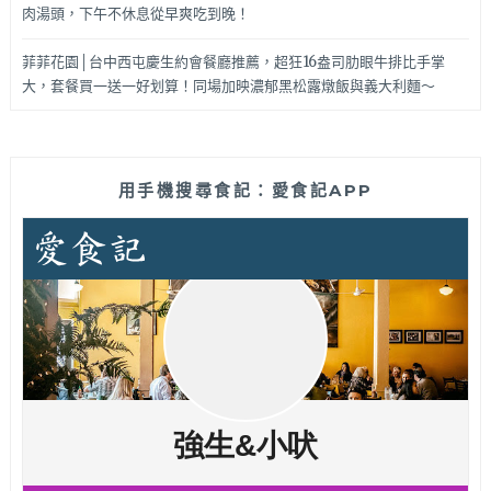
肉湯頭，下午不休息從早爽吃到晚！
菲菲花園│台中西屯慶生約會餐廳推薦，超狂16盎司肋眼牛排比手掌
大，套餐買一送一好划算！同場加映濃郁黑松露燉飯與義大利麵～
用手機搜尋食記：愛食記APP