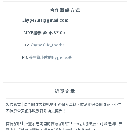
合作聯絡方式
2hyperlife@gmail.com
LINE搜尋: @pjv8210b
IG:
2hyperlife_foodie
FB:
強生與小吠的Hyper人蔘
近期文章
禾作食堂│結合咖啡店餐點的中式個人套餐，裝潢也很像咖啡廳，中午
不休息全天都能吃到好吃功夫菜色！
首稿咖啡 | 插畫家老闆開的質感咖啡館！一站式咖啡廳，可以吃到巨無