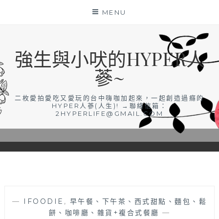
Skip
MENU
to
content
強生與小吠的HYPER人
蔘~
二枚愛拍愛吃又愛玩的台中嗨咖加起來，一起創造過癮的
HYPER人蔘(人生)! →聯絡信箱：
2HYPERLIFE@GMAIL.COM
—
IFOODIE
,
早午餐、下午茶、西式甜點、麵包、鬆
餅、咖啡廳、雜貨+複合式餐廳
—