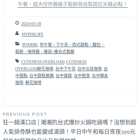
午餐，超大份炸雞格子鬆餅與自製提拉米蘇必點！
2024-05-30
HYPERLIFE
IFOODIE
,
早午餐、下午茶、西式甜點、麵包、
鬆餅、咖啡廳、雜貨+複合式餐廳
CUTENESS OVERLOAD
,
CUTENESS
OVERLOAD鮮花咖啡
,
台中下午茶
,
台中北區咖啡
,
台
中甜點
,
台中甜點推薦
,
台中蛋糕
,
台中輕食
,
台中韓系
咖啡
,
鮮花咖啡
文
PREVIOUS POST
狂一鍋漢口店│潮潮的台式爆炒火鍋吃過嗎？沒想到超
章
人氣排骨酥也能變成湯頭！平日中午和每日宵夜299元
導