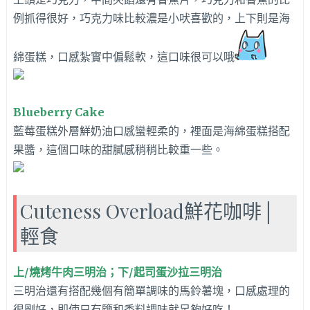
例抓得很好，巧克力味比較濃是小吠喜歡的，上下則是海
綿蛋糕，口感紮實中偏鬆軟，這口味很可以哦
Blueberry Cake
藍莓蛋糕外層鮮奶油口感蠻輕柔的，裡面是海綿蛋糕搭配
果醬，這個口味的甜膩感稍稍比較重一些。
Cuteness Overload鮮花咖啡│
輕食
上/燒烤牛肉三明治；下/起司蛋沙拉三明治
三明治還有搭配幾個有簡單調味的馬鈴薯塊，口感處理的
很剛好，即使只有鹽和香料調味就足夠好吃！