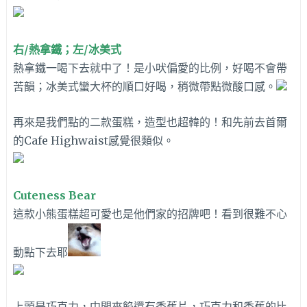
右/熱拿鐵；左/冰美式
熱拿鐵一喝下去就中了！是小吠偏愛的比例，好喝不會帶
苦韻；冰美式蠻大杯的順口好喝，稍微帶點微酸口感。
再來是我們點的二款蛋糕，造型也超韓的！和先前去首爾
的Cafe Highwaist感覺很類似。
Cuteness Bear
這款小熊蛋糕超可愛也是他們家的招牌吧！看到很難不心
動點下去耶
上頭是巧克力，中間夾餡還有香蕉片，巧克力和香蕉的比