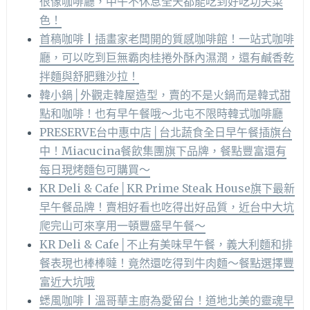
很像咖啡廳，中午不休息全天都能吃到好吃功夫菜
色！
首稿咖啡 | 插畫家老闆開的質感咖啡館！一站式咖啡
廳，可以吃到巨無霸肉桂捲外酥內濕潤，還有鹹香乾
拌麵與舒肥雞沙拉！
韓小鍋│外觀走韓屋造型，賣的不是火鍋而是韓式甜
點和咖啡！也有早午餐哦～北屯不限時韓式咖啡廳
PRESERVE台中惠中店│台北蔬食全日早午餐插旗台
中！Miacucina餐飲集團旗下品牌，餐點豐富還有
每日現烤麵包可購買～
KR Deli & Cafe│KR Prime Steak House旗下最新
早午餐品牌！賣相好看也吃得出好品質，近台中大坑
爬完山可來享用一頓豐盛早午餐～
KR Deli & Cafe│不止有美味早午餐，義大利麵和排
餐表現也棒棒噠！竟然還吃得到牛肉麵～餐點選擇豐
富近大坑哦
蟋風咖啡 | 溫哥華主廚為愛留台！道地北美的靈魂早