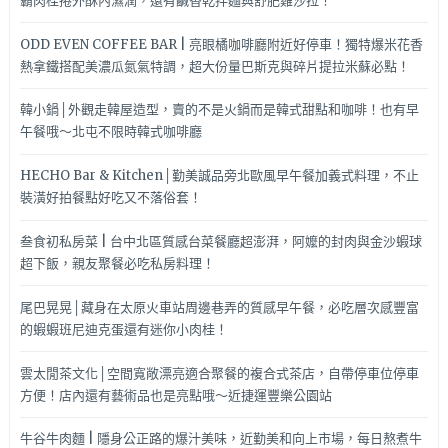
霸肉桂捲外酥內濕潤，還有鹹香乾拌麵與舒肥雞沙拉！
ODD EVEN COFFEE BAR | 亮眼橘咖啡廳附近好停車！獨特爆米花香
熱拿鐵搭配美濃瓜氮氣特調，超大份量巴斯克與碎片提拉米蘇必點！
韓小鍋│外觀走韓屋造型，賣的不是火鍋而是韓式甜點和咖啡！也有早
午餐哦～北屯不限時韓式咖啡廳
HECHO Bar & Kitchen│勤美誠品旁北歐風早午餐加義式料理，不止
裝潢好拍餐點好吃又不落俗套！
叁食初私房菜 | 台中北區質感台菜餐廳超澎湃，阿嬤的封肉與金沙蝦球
超下飯，親友聚餐必吃私房料理！
尾巴晃晃│藏身在太原火車站周邊巷弄的質感早午餐，必吃層次感豐富
的蝦蝦班尼迪克蛋還有迷你小肉桂！
雲太閒茶文化│空間寬敞漂亮適合聚餐的複合式茶店，自帶停車位停車
方便！店內還有藝術品也是亮點哦～近捷運豐樂公園站
牛谷牛肉麵 | 隱身公正路的爆汁美味，近勤美和向上市場，每日熬煮牛