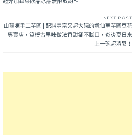
起外加蔬菜飲品冰品無限放題～
覽
NEXT POST
山薡凍手工芋圓│配料豐富又超大碗的嫩仙草芋圓豆花
專賣店，質樸古早味做法香甜卻不膩口，炎炎夏日來
上一碗超消暑！