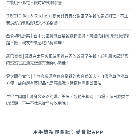
午餐哦～北屯不限時韓式咖啡廳
HECHO Bar & Kitchen│勤美誠品旁北歐風早午餐加義式料理，不止
裝潢好拍餐點好吃又不落俗套！
叁食初私房菜 | 台中北區質感台菜餐廳超澎湃，阿嬤的封肉與金沙蝦球
超下飯，親友聚餐必吃私房料理！
尾巴晃晃│藏身在太原火車站周邊巷弄的質感早午餐，必吃層次感豐富
的蝦蝦班尼迪克蛋還有迷你小肉桂！
雲太閒茶文化│空間寬敞漂亮適合聚餐的複合式茶店，自帶停車位停車
方便！店內還有藝術品也是亮點哦～近捷運豐樂公園站
牛谷牛肉麵 | 隱身公正路的爆汁美味，近勤美和向上市場，每日熬煮牛
肉湯頭，下午不休息從早爽吃到晚！
用手機搜尋食記：愛食記APP