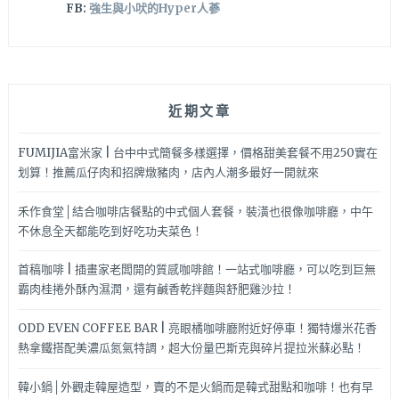
FB:
強生與小吠的Hyper人蔘
近期文章
FUMIJIA富米家 | 台中中式簡餐多樣選擇，價格甜美套餐不用250實在
划算！推薦瓜仔肉和招牌燉豬肉，店內人潮多最好一開就來
禾作食堂│結合咖啡店餐點的中式個人套餐，裝潢也很像咖啡廳，中午
不休息全天都能吃到好吃功夫菜色！
首稿咖啡 | 插畫家老闆開的質感咖啡館！一站式咖啡廳，可以吃到巨無
霸肉桂捲外酥內濕潤，還有鹹香乾拌麵與舒肥雞沙拉！
ODD EVEN COFFEE BAR | 亮眼橘咖啡廳附近好停車！獨特爆米花香
熱拿鐵搭配美濃瓜氮氣特調，超大份量巴斯克與碎片提拉米蘇必點！
韓小鍋│外觀走韓屋造型，賣的不是火鍋而是韓式甜點和咖啡！也有早