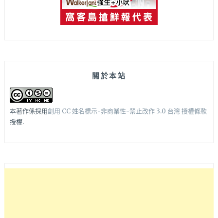
關於本站
本著作係採用
創用 CC 姓名標示-非商業性-禁止改作 3.0 台灣 授權條款
授權.