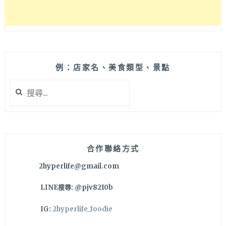
爾、
日
本
東
京、
沖
例：店家名、美食類型、景點
繩
搜
等
尋
住
關
宿
鍵
推
字:
薦
合作聯絡方式
2hyperlife@gmail.com
LINE搜尋: @pjv8210b
IG:
2hyperlife_foodie