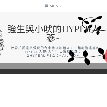
Skip
MENU
to
content
強生與小吠的HYPER人
蔘~
二枚愛拍愛吃又愛玩的台中嗨咖加起來，一起創造過癮的
HYPER人蔘(人生)! →聯絡信箱：
2HYPERLIFE@GMAIL.COM