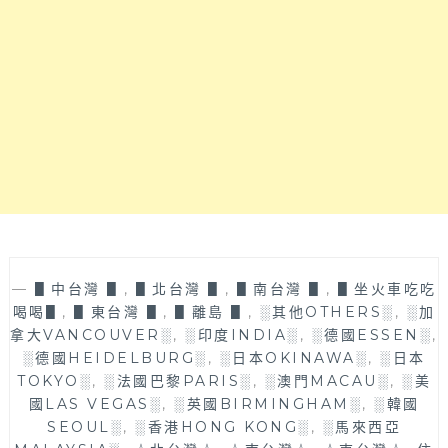
夫
妻
共
筆，
專
寫
項
目：
美
食
旅
遊、
3C
開
—
▋中台灣 ▋
,
▋北台灣 ▋
,
▋南台灣 ▋
,
▋坐火車吃吃
箱、
喝喝▋
,
▋東台灣 ▋
,
▋離島 ▋
,
░其他OTHERS░
,
░加
穿
拿大VANCOUVER░
,
░印度INDIA░
,
░德國ESSEN░
,
搭
░德國HEIDELBURG░
,
░日本OKINAWA░
,
░日本
配
TOKYO░
,
░法國巴黎PARIS░
,
░澳門MACAU░
,
░美
件、
國LAS VEGAS░
,
░英國BIRMINGHAM░
,
░韓國
美
SEOUL░
,
░香港HONG KONG░
,
░馬來西亞
髮