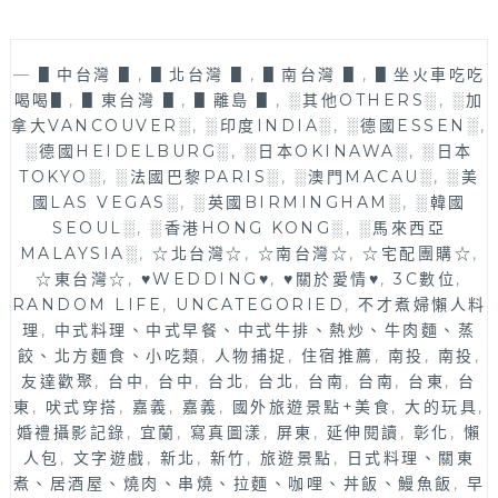
—
▋中台灣 ▋
,
▋北台灣 ▋
,
▋南台灣 ▋
,
▋坐火車吃吃
喝喝▋
,
▋東台灣 ▋
,
▋離島 ▋
,
░其他OTHERS░
,
░加
拿大VANCOUVER░
,
░印度INDIA░
,
░德國ESSEN░
,
░德國HEIDELBURG░
,
░日本OKINAWA░
,
░日本
TOKYO░
,
░法國巴黎PARIS░
,
░澳門MACAU░
,
░美
國LAS VEGAS░
,
░英國BIRMINGHAM░
,
░韓國
SEOUL░
,
░香港HONG KONG░
,
░馬來西亞
MALAYSIA░
,
☆北台灣☆
,
☆南台灣☆
,
☆宅配團購☆
,
☆東台灣☆
,
♥WEDDING♥
,
♥關於愛情♥
,
3C數位
,
RANDOM LIFE
,
UNCATEGORIED
,
不才煮婦懶人料
理
,
中式料理、中式早餐、中式牛排、熱炒、牛肉麵、蒸
餃、北方麵食、小吃類
,
人物捕捉
,
住宿推薦
,
南投
,
南投
,
友達歡聚
,
台中
,
台中
,
台北
,
台北
,
台南
,
台南
,
台東
,
台
東
,
吠式穿搭
,
嘉義
,
嘉義
,
國外旅遊景點+美食
,
大的玩具
,
婚禮攝影記錄
,
宜蘭
,
寫真圖漾
,
屏東
,
延伸閱讀
,
彰化
,
懶
人包
,
文字遊戲
,
新北
,
新竹
,
旅遊景點
,
日式料理、關東
煮、居酒屋、燒肉、串燒、拉麵、咖哩、丼飯、鰻魚飯
,
早