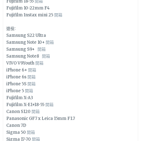
Fujifilm 18-55
開箱
Fujifilm 10-22mm F4
Fujifilm Instax mini 25
開箱
退役:
Samsung S22 Ultra
Samsung Note 10+
開箱
Samsung S9+
開箱
Samsung Note8
開箱
VIVO V9Youth
開箱
iPhone 6+
開箱
iPhone 6s
開箱
iPhone 5S
開箱
iPhone 5
開箱
Fujifilm X-A3
Fujifilm X-E1+18-55
開箱
Canon S120
開箱
Panasonic GF7 x Leica 15mm F1.7
Canon 7D
Sigma 50
開箱
Sigma 17-70
開箱