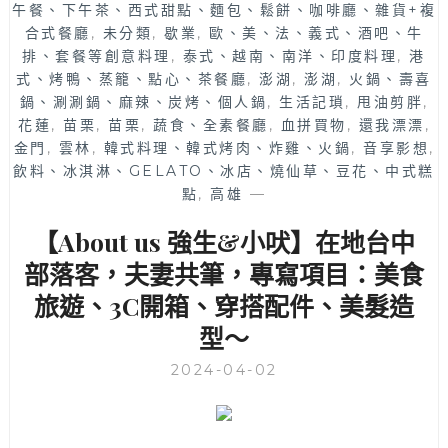
午餐、下午茶、西式甜點、麵包、鬆餅、咖啡廳、雜貨+複
合式餐廳
,
未分類
,
歇業
,
歐、美、法、義式、酒吧、牛
排、套餐等創意料理
,
泰式、越南、南洋、印度料理
,
港
式、烤鴨、蒸籠、點心、茶餐廳
,
澎湖
,
澎湖
,
火鍋、壽喜
鍋、涮涮鍋、麻辣、炭烤、個人鍋
,
生活記瑣
,
甩油剪胖
,
花蓮
,
苗栗
,
苗栗
,
蔬食、全素餐廳
,
血拼買物
,
還我漂漂
,
金門
,
雲林
,
韓式料理、韓式烤肉、炸雞、火鍋
,
音享影想
,
飲料、冰淇淋、GELATO、冰店、燒仙草、豆花、中式糕
點
,
高雄
—
【About us 強生&小吠】在地台中
部落客，夫妻共筆，專寫項目：美食
旅遊、3C開箱、穿搭配件、美髮造
型～
2024-04-02