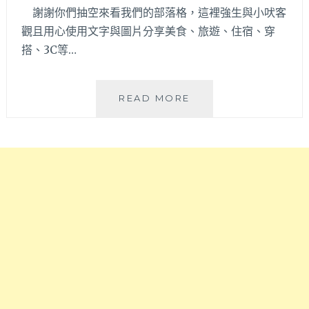
謝謝你們抽空來看我們的部落格，這裡強生與小吠客
觀且用心使用文字與圖片分享美食、旅遊、住宿、穿
搭、3C等…
【ABOUT
READ MORE
US
強
生
&
小
吠】
在
地
台
中
部
落
客，