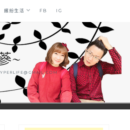
繽紛生活
FB
IG
蔘~
YPERLIFE@GMAIL.COM