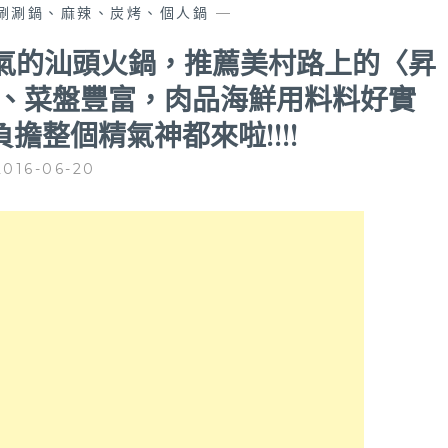
涮涮鍋、麻辣、炭烤、個人鍋
—
氣的汕頭火鍋，推薦美村路上的〈昇
甜、菜盤豐富，肉品海鮮用料料好實
擔整個精氣神都來啦!!!!
2016-06-20