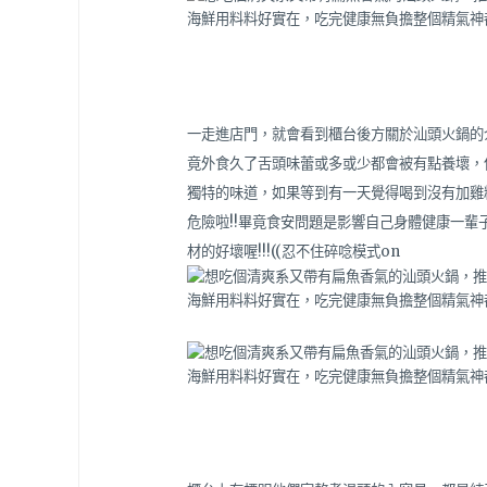
一走進店門，就會看到櫃台後方關於汕頭火鍋的
竟外食久了舌頭味蕾或多或少都會被有點養壞，
獨特的味道，如果等到有一天覺得喝到沒有加雞
危險啦!!畢竟食安問題是影響自己身體健康一
材的好壞喔!!!((忍不住碎唸模式on