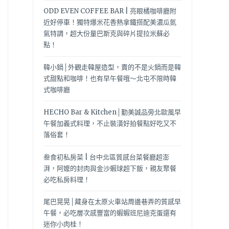
ODD EVEN COFFEE BAR | 亮眼橘咖啡廳附
近好停車！獨特爆米花香熱拿鐵搭配美濃瓜氮
氣特調，超大份量巴斯克與碎片提拉米蘇必
點！
韓小鍋│外觀走韓屋造型，賣的不是火鍋而是韓
式甜點和咖啡！也有早午餐哦～北屯不限時韓
式咖啡廳
HECHO Bar & Kitchen│勤美誠品旁北歐風早
午餐加義式料理，不止裝潢好拍餐點好吃又不
落俗套！
叁食初私房菜 | 台中北區質感台菜餐廳超澎
湃，阿嬤的封肉與金沙蝦球超下飯，親友聚餐
必吃私房料理！
尾巴晃晃│藏身在太原火車站周邊巷弄的質感早
午餐，必吃層次感豐富的蝦蝦班尼迪克蛋還有
迷你小肉桂！