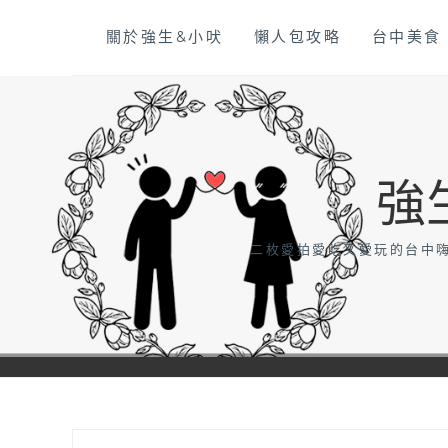
Skip
關於強生&小吠
懶人包攻略
台中美食
to
content
強
二枚愛拍愛吃又愛玩的台中嗨