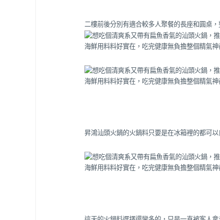
二樓前後分別有適合較多人聚餐的長座和圓桌，
昇鴻汕頭火鍋的火鍋料只要是在冰箱裡的都可以
這天的火鍋料選擇還蠻多的，只是一直被客人拿