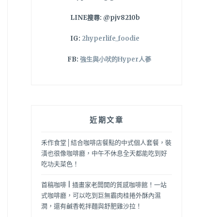
LINE搜尋: @pjv8210b
IG:
2hyperlife_foodie
FB:
強生與小吠的Hyper人蔘
近期文章
禾作食堂│結合咖啡店餐點的中式個人套餐，裝
潢也很像咖啡廳，中午不休息全天都能吃到好
吃功夫菜色！
首稿咖啡 | 插畫家老闆開的質感咖啡館！一站
式咖啡廳，可以吃到巨無霸肉桂捲外酥內濕
潤，還有鹹香乾拌麵與舒肥雞沙拉！