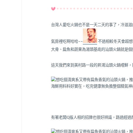
台灣人愛吃火鍋也不是一天二天的事了，冷滋滋
氣房裡吃啊哈哈~~
不過相較冬天會超想
大骨、扁魚和蔬果為湯頭基底的汕頭火鍋就是個好
這天我們來到美村路一段的昇鴻汕頭火鍋嚐鮮，隔壁就是T
有著老闆Q版人相的招牌也很好辨識，路過經過應