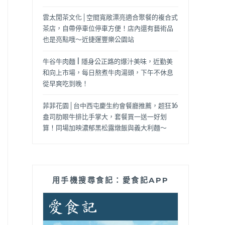
雲太閒茶文化│空間寬敞漂亮適合聚餐的複合式
茶店，自帶停車位停車方便！店內還有藝術品
也是亮點哦～近捷運豐樂公園站
牛谷牛肉麵 | 隱身公正路的爆汁美味，近勤美
和向上市場，每日熬煮牛肉湯頭，下午不休息
從早爽吃到晚！
菲菲花園│台中西屯慶生約會餐廳推薦，超狂16
盎司肋眼牛排比手掌大，套餐買一送一好划
算！同場加映濃郁黑松露燉飯與義大利麵～
用手機搜尋食記：愛食記APP