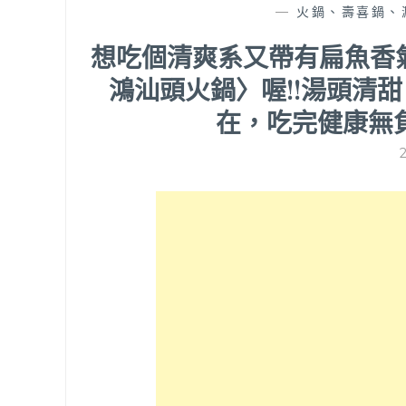
—
火鍋、壽喜鍋、
想吃個清爽系又帶有扁魚香
鴻汕頭火鍋〉喔!!湯頭清
在，吃完健康無負