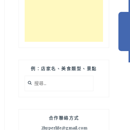
例：店家名、美食類型、景點
搜
尋
關
鍵
字:
合作聯絡方式
2hyperlife@gmail.com