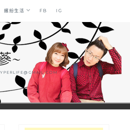
繽紛生活
FB
IG
蔘~
YPERLIFE@GMAIL.COM