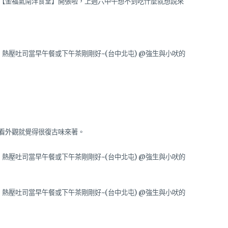
【金福氣南洋食堂】開張啦，上週六中午想不到吃什麼就想說來
看外觀就覺得很復古味來著。