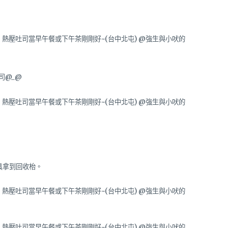
司@_@
具拿到回收枱。