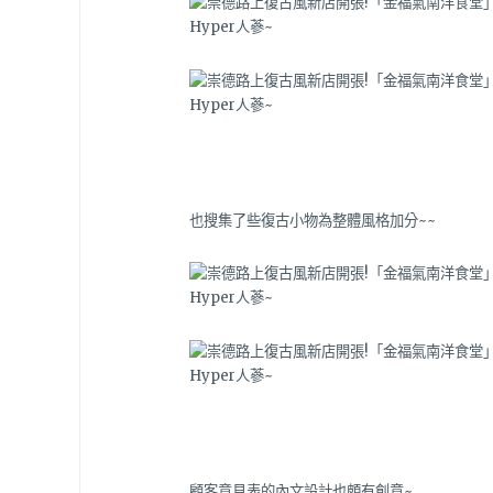
也搜集了些復古小物為整體風格加分~~
顧客意見表的內文設計也頗有創意~