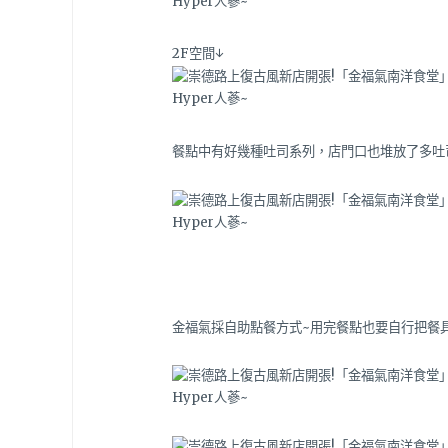
2F空間↓
餐點中有好幾種吐司系列，店門口也堆放了多吐
金福氣採自助點餐方式~用完餐點也要自行把餐