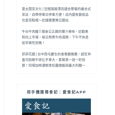
雲太閒茶文化│空間寬敞漂亮適合聚餐的複合式
茶店，自帶停車位停車方便！店內還有藝術品
也是亮點哦～近捷運豐樂公園站
牛谷牛肉麵 | 隱身公正路的爆汁美味，近勤美
和向上市場，每日熬煮牛肉湯頭，下午不休息
從早爽吃到晚！
菲菲花園│台中西屯慶生約會餐廳推薦，超狂16
盎司肋眼牛排比手掌大，套餐買一送一好划
算！同場加映濃郁黑松露燉飯與義大利麵～
用手機搜尋食記：愛食記APP