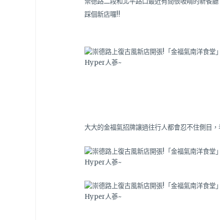
崇德路二段和北平路口最近有間很吸睛的新餐廳
踩個新店囉!!
大大的金福氣招牌讓過往行人都會忍不住側目，