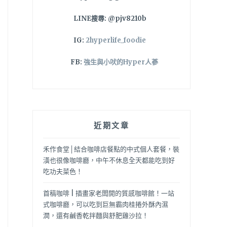
LINE搜尋: @pjv8210b
IG:
2hyperlife_foodie
FB:
強生與小吠的Hyper人蔘
近期文章
禾作食堂│結合咖啡店餐點的中式個人套餐，裝
潢也很像咖啡廳，中午不休息全天都能吃到好
吃功夫菜色！
首稿咖啡 | 插畫家老闆開的質感咖啡館！一站
式咖啡廳，可以吃到巨無霸肉桂捲外酥內濕
潤，還有鹹香乾拌麵與舒肥雞沙拉！