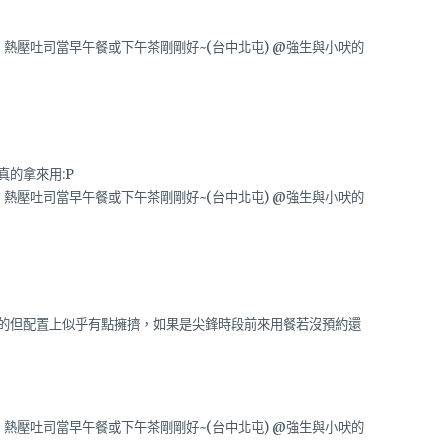
的拿來用:P
的但配置上似乎有點擁擠，如果是尖鋒時段前來用餐若沒預約還