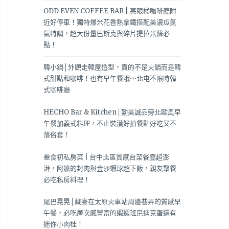
ODD EVEN COFFEE BAR | 亮眼橘咖啡廳附
近好停車！獨特爆米花香熱拿鐵搭配美濃瓜氮
氣特調，超大份量巴斯克與碎片提拉米蘇必
點！
韓小鍋│外觀走韓屋造型，賣的不是火鍋而是韓
式甜點和咖啡！也有早午餐哦～北屯不限時韓
式咖啡廳
HECHO Bar & Kitchen│勤美誠品旁北歐風早
午餐加義式料理，不止裝潢好拍餐點好吃又不
落俗套！
叁食初私房菜 | 台中北區質感台菜餐廳超澎
湃，阿嬤的封肉與金沙蝦球超下飯，親友聚餐
必吃私房料理！
尾巴晃晃│藏身在太原火車站周邊巷弄的質感早
午餐，必吃層次感豐富的蝦蝦班尼迪克蛋還有
迷你小肉桂！