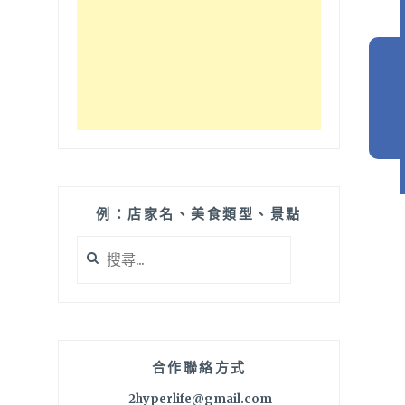
例：店家名、美食類型、景點
搜
尋
關
鍵
字:
合作聯絡方式
2hyperlife@gmail.com