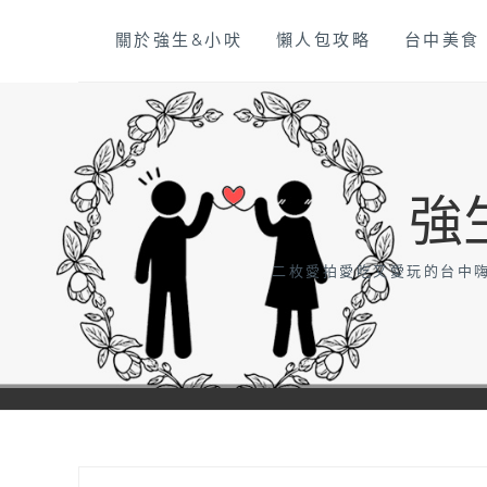
Skip
關於強生&小吠
懶人包攻略
台中美食
to
content
強
二枚愛拍愛吃又愛玩的台中嗨