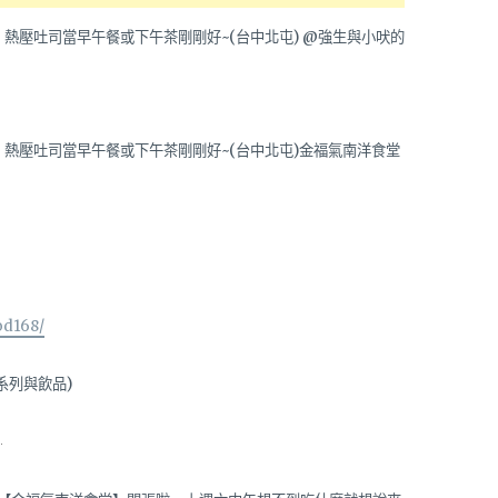
金福氣南洋食堂
od168/
司系列與飲品)