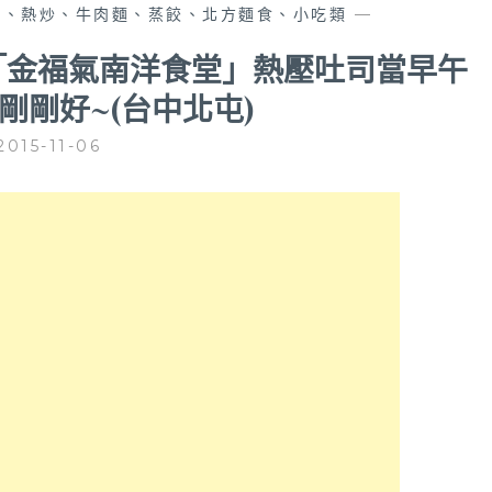
排、熱炒、牛肉麵、蒸餃、北方麵食、小吃類
—
「金福氣南洋食堂」熱壓吐司當早午
剛剛好~(台中北屯)
2015-11-06