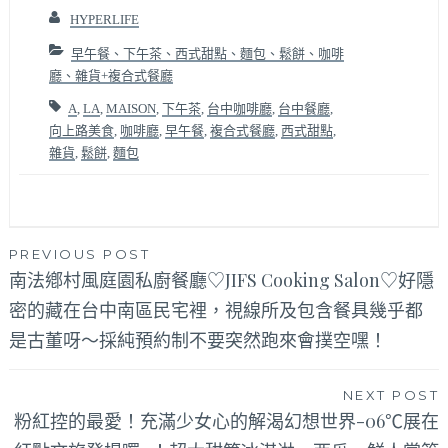
HYPERLIFE
早午餐、下午茶、西式甜點、麵包、鬆餅、咖啡
廳、雜貨+複合式餐廳
A
,
LA
,
MAISON
,
下午茶
,
台中咖啡廳
,
台中餐廳
,
向上路美食
,
咖啡廳
,
早午餐
,
複合式餐廳
,
西式甜點
,
雜貨
,
鬆餅
,
麵包
文
PREVIOUS POST
南法鄕村風庭園私廚餐廳♡JIFS Cooking Salon♡好隱
章
密的藏在台中南區民宅裡，視線所及包含餐具幾乎都
導
是古董呀～採純預約制不要突然跑來會撲空嘿！
覽
NEXT POST
粉紅控的最愛！充滿少女心的解渴幻想世界-06℃展在