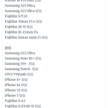
iPhone 14 Pro Max
開箱
Samsung S25 Ultra
Samsung S21 Ultra
開箱
Fujifilm X-T20
Fujifilm 35mm F1.4
開箱
Fujifilm 18-55
開箱
Fujifilm 10-22mm F4
Fujifilm Instax mini 25
開箱
退役:
Samsung S22 Ultra
Samsung Note 10+
開箱
Samsung S9+
開箱
Samsung Note8
開箱
VIVO V9Youth
開箱
iPhone 6+
開箱
iPhone 6s
開箱
iPhone 5S
開箱
iPhone 5
開箱
Fujifilm X-A3
Fujifilm X-E1+18-55
開箱