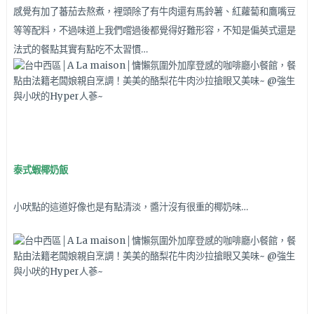
感覺有加了蕃茄去熬煮，裡頭除了有牛肉還有馬鈴薯、紅蘿蔔和鷹嘴豆
等等配料，不過味道上我們嚐過後都覺得好難形容，不知是偏英式還是
法式的餐點其實有點吃不太習慣…
泰式蝦椰奶飯
小吠點的這道好像也是有點清淡，醬汁沒有很重的椰奶味…