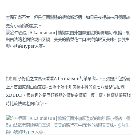
空間雖然不大，但是氛圍營造的很慵懶舒適，如果是夜裡前來用餐應該
更有小酒館的氣氛。
姐姐肚子好餓之立馬來看看A La maison的菜單!!以下三張照片包括最
上方首圖感謝由喬支援~因為小吠不知怎樣手抖的亂七八糟整個拍糊
XDDDD，很有趣的是同類餐點的價格定價都一模一樣，這樣結帳算錢
時比較快嗎老闆哈哈~~