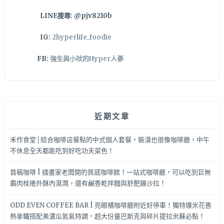
LINE搜尋: @pjv8210b
IG:
2hyperlife_foodie
FB:
強生與小吠的Hyper人蔘
近期文章
禾作食堂│結合咖啡店餐點的中式個人套餐，裝潢也很像咖啡廳，中午
不休息全天都能吃到好吃功夫菜色！
首稿咖啡 | 插畫家老闆開的質感咖啡館！一站式咖啡廳，可以吃到巨無
霸肉桂捲外酥內濕潤，還有鹹香乾拌麵與舒肥雞沙拉！
ODD EVEN COFFEE BAR | 亮眼橘咖啡廳附近好停車！獨特爆米花香
熱拿鐵搭配美濃瓜氮氣特調，超大份量巴斯克與碎片提拉米蘇必點！