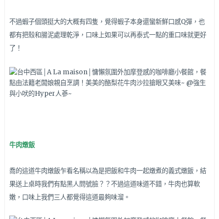
不過蝦子個頭挺大的大概有四隻，覺得蝦子本身還蠻新鮮口感Q彈，也
都有把殼和腸泥處理乾淨，口味上如果可以再泰式一點的重口味就更好
了！
牛肉燉飯
喬的這道牛肉燉飯乍看名稱以為是把飯和牛肉一起燉煮的義式燉飯，結
果送上桌時我們有點黑人問號臉？？不過這道味道不錯，牛肉也算軟
嫩，口味上我們三人都覺得這道最夠味溜。