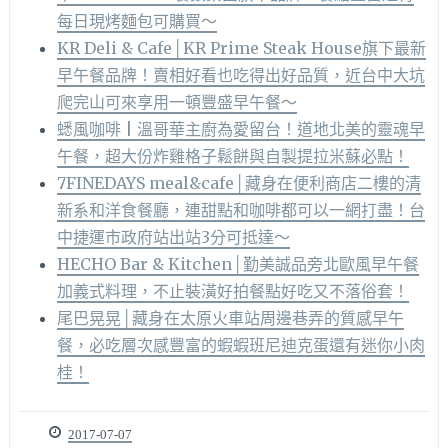
每日現烤麵包可購買～
KR Deli & Cafe│KR Prime Steak House旗下最新
早午餐品牌！賣相好看也吃得出好品質，近台中大坑
爬完山可來享用一頓豐盛早午餐～
蟋風咖啡 | 溫哥華主廚為愛留台！道地北美的靈魂早
午餐，超大份炸雞格子鬆餅與自製提拉米蘇必點！
7FINEDAYS meal&cafe│藏身在便利商店二樓的清
新系和洋食餐廳，連甜點和咖啡都可以一網打盡！台
中捷運市政府站出站3分可抵達～
HECHO Bar & Kitchen│勤美誠品旁北歐風早午餐
加義式料理，不止裝潢好拍餐點好吃又不落俗套！
尾巴晃晃│藏身在太原火車站周邊巷弄的質感早午
餐，必吃層次感豐富的蝦蝦班尼迪克蛋還有迷你小肉
桂！
2017-07-07