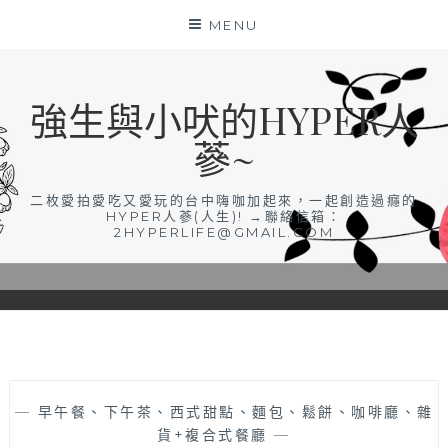
Skip
MENU
to
content
強生與小吠的HYPER人
蔘~
二枚愛拍愛吃又愛玩的台中嗨咖加起來，一起創造過癮的
HYPER人蔘(人生)! →聯絡信箱：
2HYPERLIFE@GMAIL.COM
—
早午餐、下午茶、西式甜點、麵包、鬆餅、咖啡廳、雜
貨+複合式餐廳
—