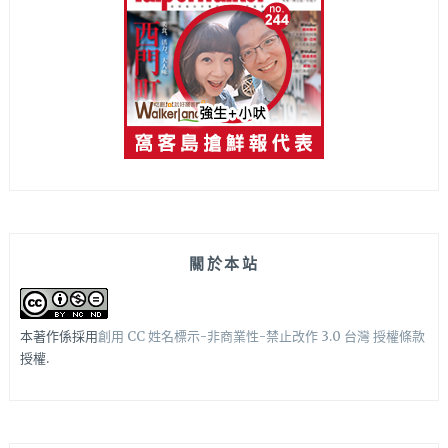
關於本站
本著作係採用
創用 CC 姓名標示-非商業性-禁止改作 3.0 台灣 授權條款
授權.