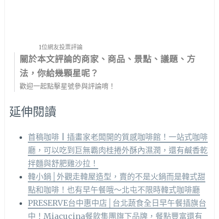
1位網友投票評論
關於本文評論的商家、商品、景點、議題、方
法，你給幾顆星呢？
歡迎一起點擊星號參與評論唷！
延伸閱讀
首稿咖啡 | 插畫家老闆開的質感咖啡館！一站式咖啡
廳，可以吃到巨無霸肉桂捲外酥內濕潤，還有鹹香乾
拌麵與舒肥雞沙拉！
韓小鍋│外觀走韓屋造型，賣的不是火鍋而是韓式甜
點和咖啡！也有早午餐哦～北屯不限時韓式咖啡廳
PRESERVE台中惠中店│台北蔬食全日早午餐插旗台
中！Miacucina餐飲集團旗下品牌，餐點豐富還有