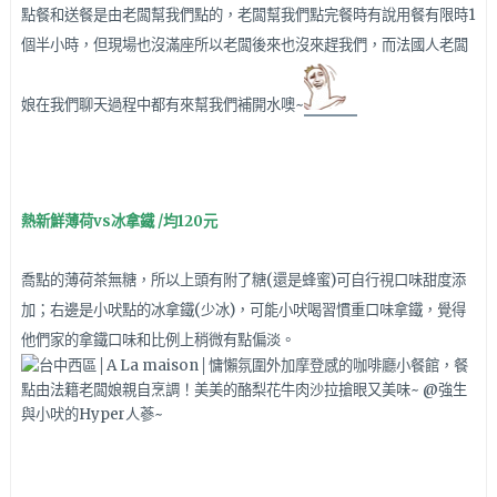
點餐和送餐是由老闆幫我們點的，老闆幫我們點完餐時有說用餐有限時1
個半小時，但現場也沒滿座所以老闆後來也沒來趕我們，而法國人老闆
娘在我們聊天過程中都有來幫我們補開水噢~
熱新鮮薄荷vs冰拿鐵 /均120元
喬點的薄荷茶無糖，所以上頭有附了糖(還是蜂蜜)可自行視口味甜度添
加；右邊是小吠點的冰拿鐵(少冰)，可能小吠喝習慣重口味拿鐵，覺得
他們家的拿鐵口味和比例上稍微有點偏淡。