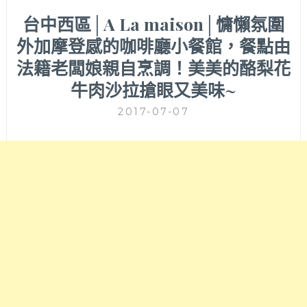
台中西區│A La maison│慵懶氛圍
外加摩登感的咖啡廳小餐館，餐點由
法籍老闆娘親自烹調！美美的酪梨花
牛肉沙拉搶眼又美味~
2017-07-07