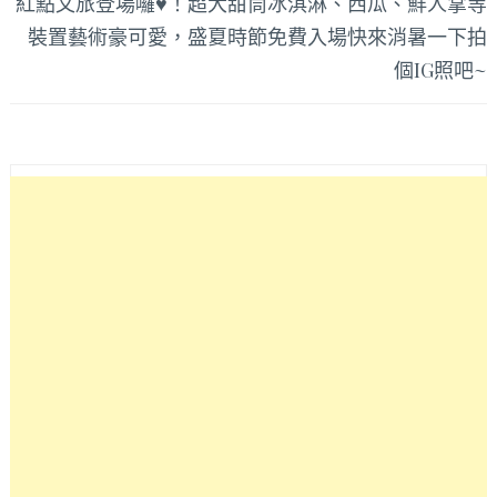
紅點文旅登場囉♥！超大甜筒冰淇淋、西瓜、鮮人掌等
裝置藝術豪可愛，盛夏時節免費入場快來消暑一下拍
個IG照吧~