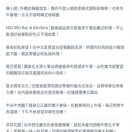
韓小鍋│外觀走韓屋造型，賣的不是火鍋而是韓式甜點和咖啡！也有早
午餐哦～北屯不限時韓式咖啡廳
HECHO Bar & Kitchen│勤美誠品旁北歐風早午餐加義式料理，不止
裝潢好拍餐點好吃又不落俗套！
叁食初私房菜 | 台中北區質感台菜餐廳超澎湃，阿嬤的封肉與金沙蝦球
超下飯，親友聚餐必吃私房料理！
尾巴晃晃│藏身在太原火車站周邊巷弄的質感早午餐，必吃層次感豐富
的蝦蝦班尼迪克蛋還有迷你小肉桂！
雲太閒茶文化│空間寬敞漂亮適合聚餐的複合式茶店，自帶停車位停車
方便！店內還有藝術品也是亮點哦～近捷運豐樂公園站
牛谷牛肉麵 | 隱身公正路的爆汁美味，近勤美和向上市場，每日熬煮牛
肉湯頭，下午不休息從早爽吃到晚！
菲菲花園│台中西屯慶生約會餐廳推薦，超狂16盎司肋眼牛排比手掌
大，套餐買一送一好划算！同場加映濃郁黑松露燉飯與義大利麵～