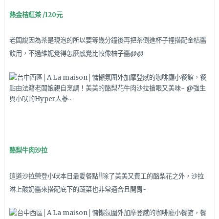
熱金桔紅茶 /120元
老闆說因為茶是現泡的所以要等幾分鐘後再把茶倒進杯子裡搭配金桔醬
飲用，不過維妮覺得怎麼感覺比較像柚子醬@@
酪梨牛肉沙拉
這道沙拉榮登小吠本日最愛餐點!!除了美美又費工的酪梨花之外，沙拉
淋上酸奶醬來搭配底下的蔬菜也非常適合且開胃~