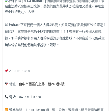
以上share下來我們一個人大概453元，如果沒有加點飲料和沙拉單吃主
餐的話，感覺算是吃巧不吃飽的概念啦！！！後來有一行外國人前來用
餐，似乎這裡挺多歪果人客的喔或許是很家鄉味？不過礙於小吠破英文
無法偷偷訪問他們無法求證啦，噗噗。
A La maison
地址：
台中市西區向上路一段245巷9號
電話：04-2301 0770
營業時間：11:00-19:00(週一週二公休、週四週五延長營業時間至