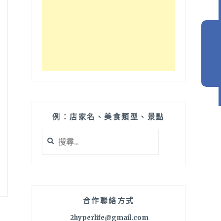
例：店家名、美食類型、景點
搜
尋
關
鍵
字:
合作聯絡方式
2hyperlife@gmail.com