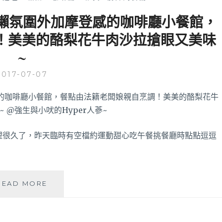
n│慵懶氛圍外加摩登感的咖啡廳小餐館，
！美美的酪梨花牛肉沙拉搶眼又美味
~
2017-07-07
名單裡很久了，昨天臨時有空檔約運動甜心吃午餐挑餐廳時點點逗逗
台
READ MORE
中
西
區