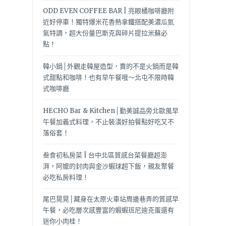
ODD EVEN COFFEE BAR | 亮眼橘咖啡廳附
近好停車！獨特爆米花香熱拿鐵搭配美濃瓜氮
氣特調，超大份量巴斯克與碎片提拉米蘇必
點！
韓小鍋│外觀走韓屋造型，賣的不是火鍋而是韓
式甜點和咖啡！也有早午餐哦～北屯不限時韓
式咖啡廳
HECHO Bar & Kitchen│勤美誠品旁北歐風早
午餐加義式料理，不止裝潢好拍餐點好吃又不
落俗套！
叁食初私房菜 | 台中北區質感台菜餐廳超澎
湃，阿嬤的封肉與金沙蝦球超下飯，親友聚餐
必吃私房料理！
尾巴晃晃│藏身在太原火車站周邊巷弄的質感早
午餐，必吃層次感豐富的蝦蝦班尼迪克蛋還有
迷你小肉桂！