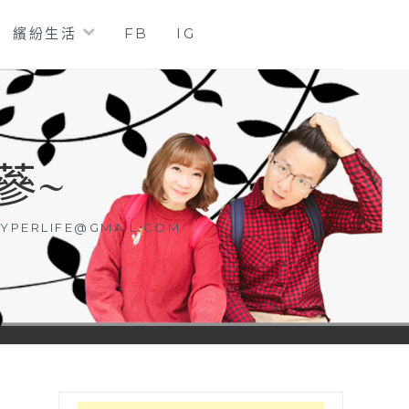
繽紛生活
FB
IG
蔘~
YPERLIFE@GMAIL.COM