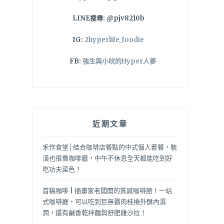
LINE搜尋: @pjv8210b
IG:
2hyperlife_foodie
FB:
強生與小吠的Hyper人蔘
近期文章
禾作食堂│結合咖啡店餐點的中式個人套餐，裝
潢也很像咖啡廳，中午不休息全天都能吃到好
吃功夫菜色！
首稿咖啡 | 插畫家老闆開的質感咖啡館！一站
式咖啡廳，可以吃到巨無霸肉桂捲外酥內濕
潤，還有鹹香乾拌麵與舒肥雞沙拉！