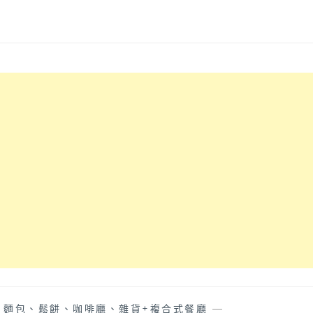
、麵包、鬆餅、咖啡廳、雜貨+複合式餐廳
—