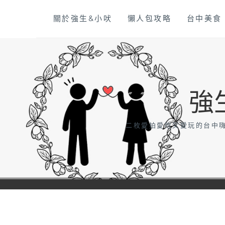
Skip
關於強生&小吠
懶人包攻略
台中美食
to
content
強
二枚愛拍愛吃又愛玩的台中嗨