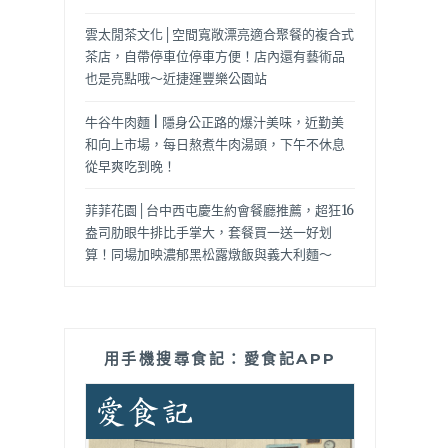
雲太閒茶文化│空間寬敞漂亮適合聚餐的複合式
茶店，自帶停車位停車方便！店內還有藝術品
也是亮點哦～近捷運豐樂公園站
牛谷牛肉麵 | 隱身公正路的爆汁美味，近勤美
和向上市場，每日熬煮牛肉湯頭，下午不休息
從早爽吃到晚！
菲菲花園│台中西屯慶生約會餐廳推薦，超狂16
盎司肋眼牛排比手掌大，套餐買一送一好划
算！同場加映濃郁黑松露燉飯與義大利麵～
用手機搜尋食記：愛食記APP