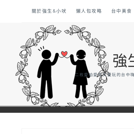
Skip
關於強生&小吠
懶人包攻略
台中美食
to
content
強
二枚愛拍愛吃又愛玩的台中嗨