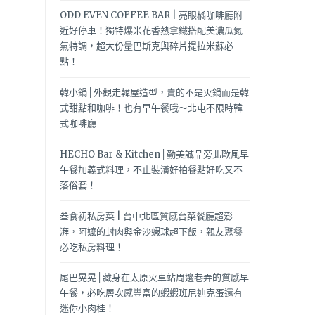
ODD EVEN COFFEE BAR | 亮眼橘咖啡廳附
近好停車！獨特爆米花香熱拿鐵搭配美濃瓜氮
氣特調，超大份量巴斯克與碎片提拉米蘇必
點！
韓小鍋│外觀走韓屋造型，賣的不是火鍋而是韓
式甜點和咖啡！也有早午餐哦～北屯不限時韓
式咖啡廳
HECHO Bar & Kitchen│勤美誠品旁北歐風早
午餐加義式料理，不止裝潢好拍餐點好吃又不
落俗套！
叁食初私房菜 | 台中北區質感台菜餐廳超澎
湃，阿嬤的封肉與金沙蝦球超下飯，親友聚餐
必吃私房料理！
尾巴晃晃│藏身在太原火車站周邊巷弄的質感早
午餐，必吃層次感豐富的蝦蝦班尼迪克蛋還有
迷你小肉桂！