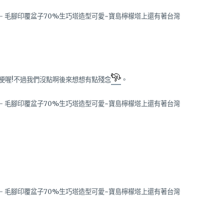
梗喔!不過我們沒點啊後來想想有點殘念
。