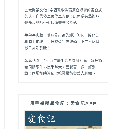
雲太閒茶文化│空間寬敞漂亮適合聚餐的複合式
茶店，自帶停車位停車方便！店內還有藝術品
也是亮點哦～近捷運豐樂公園站
牛谷牛肉麵 | 隱身公正路的爆汁美味，近勤美
和向上市場，每日熬煮牛肉湯頭，下午不休息
從早爽吃到晚！
菲菲花園│台中西屯慶生約會餐廳推薦，超狂16
盎司肋眼牛排比手掌大，套餐買一送一好划
算！同場加映濃郁黑松露燉飯與義大利麵～
用手機搜尋食記：愛食記APP