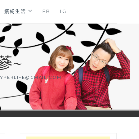
繽紛生活
FB
IG
蔘~
YPERLIFE@GMAIL.COM