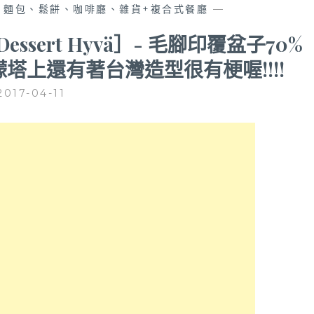
、麵包、鬆餅、咖啡廳、雜貨+複合式餐廳
—
sert Hyvä］- 毛腳印覆盆子70%
塔上還有著台灣造型很有梗喔!!!!
2017-04-11