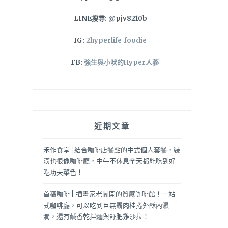
LINE搜尋: @pjv8210b
IG:
2hyperlife_foodie
FB:
強生與小吠的Hyper人蔘
近期文章
禾作食堂│結合咖啡店餐點的中式個人套餐，裝
潢也很像咖啡廳，中午不休息全天都能吃到好
吃功夫菜色！
首稿咖啡 | 插畫家老闆開的質感咖啡館！一站
式咖啡廳，可以吃到巨無霸肉桂捲外酥內濕
潤，還有鹹香乾拌麵與舒肥雞沙拉！