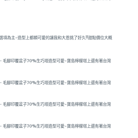
選項為主~造型上都頗可愛的讓我和大恩挑了好久!!甜點價位大概