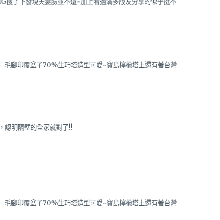
IG搜了下發現夫妻臉並不遠~加上看過滿多版友分享的似乎挺不
認明隔壁的全家就對了!!