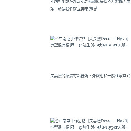
先前和小組妹妹去吃完
泰鍍
後要找地方續攤，用
賴，於是我們就立奔來這啦!
夫妻臉的招牌有點低調，外觀也和一般住家無異，