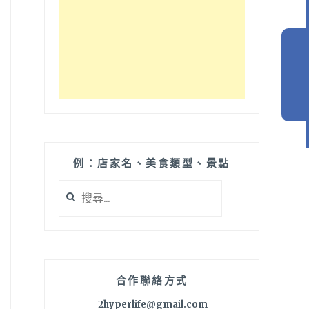
例：店家名、美食類型、景點
搜
尋
關
鍵
字:
合作聯絡方式
2hyperlife@gmail.com