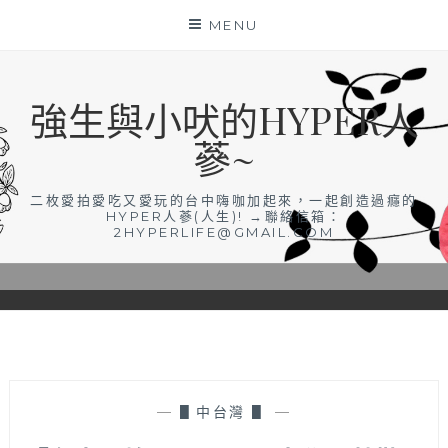
Skip
MENU
to
content
強生與小吠的HYPER人
蔘~
二枚愛拍愛吃又愛玩的台中嗨咖加起來，一起創造過癮的
HYPER人蔘(人生)! →聯絡信箱：
2HYPERLIFE@GMAIL.COM
—
▋中台灣 ▋
—