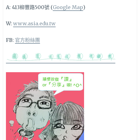
A: 413柳豐路500號 (
Google Map
)
W:
www.asia.edu.tw
FB:
官方粉絲團