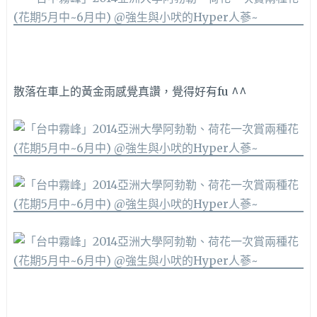
散落在車上的黃金雨感覺真讚，覺得好有fu ^^