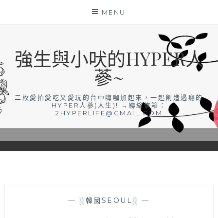
Skip
MENU
to
content
強生與小吠的HYPER人
蔘~
二枚愛拍愛吃又愛玩的台中嗨咖加起來，一起創造過癮的
HYPER人蔘(人生)! →聯絡信箱：
2HYPERLIFE@GMAIL.COM
—
░韓國SEOUL░
—