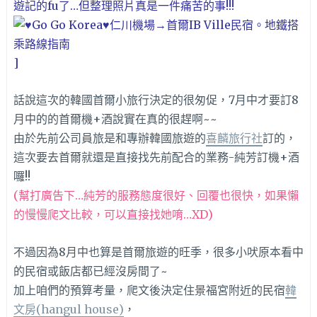
遊記的fu了…但整理照片真是一件痛苦的事!!!
]
話說這次的韓國首爾小旅行決定的很匆促，7月中才要訂8
月中的的首爾機+酒說實在真的很趕啊~~
由於先前公司員旅是和專辦韓國旅遊的
喜麟旅行社
訂的，
這次要去首爾就還是直接找先前配合的業務-純芳訂機+酒
囉!!
(幫打廣告下…純芳的服務態度很好、回覆也很快，如果懶
的慢慢爬文比較，可以直接找她唷…XD)
不過因為8月中也算是首爾旅遊的旺季，很多小吠原本看中
的民宿或飯店都已經沒房間了~
加上咱們的預算考量，爬文後決定住景福宮附近的民宿
韓
文房(hangul house)
，