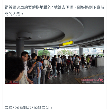
從首爾火車站要轉搭地鐵的4號線去明洞，剛好遇到下班時
間的人潮。
要從426坐到424的明洞站。