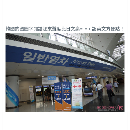
韓國的圈圈字閱讀起來難度比日文高= =，認英文方便點！