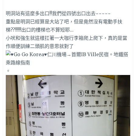
明洞站有這麼多出口!!我們從四號出口出去~~~~~
重點是明洞已經算是大站了吧，但是竟然沒有電動手扶
梯??!!!!!出口的樓梯也不算短耶…
小吠和強生就這樣扛著一大咖行李箱爬上爬下，真的是當
作順便訓練二頭肌的意思就對了
。