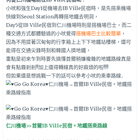
小吠和強生Day1從機場去IB Ville民宿時，是先搭乘機場
快線到Seoul Station再轉搭地鐵去明洞，
Day5從IB Ville民宿到仁川機場時則是搭機場巴士，而二
種交通方式都體驗過的小吠覺得
搭機場巴士比較簡單
，
因為不用提著沉甸甸的行李箱上上下下地鐵站樓梯，還可
能得在交通尖鋒時刻和韓國人擠地鐵，
重點是初來乍到時要先搞懂首爾稍嫌複雜的地鐵路線真是
會有點霧剎剎!!加上還得轉線真的好麻煩的啦!!!!
但如果還是想挑戰一下的話可以參考小吠的乘車路線..
仁川機場>>首爾IB Ville民宿。地鐵搭乘路線