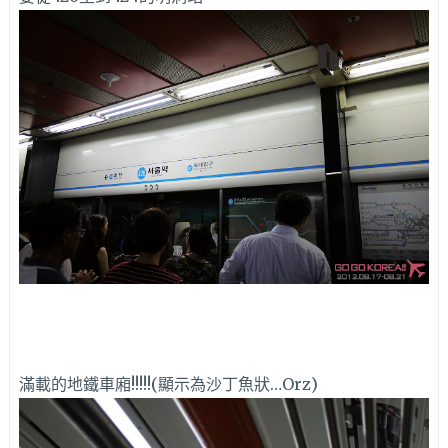
滿載的地鐵車廂!!!!!(顯示為沙丁魚狀…Orz)