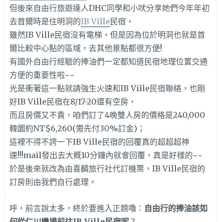
但後來自由行旅遊達人DHC同學和小吠分享她們今年年初
去首爾時是住明洞的
IB Ville
民宿，
雖然IB Ville民宿沒有電梯，但是因為位於明洞也就是首
爾比較中心點的區域，去其他景點都很方便!
有國外自由行經驗的捧油們一定都知道民宿地理位置交通
方便的重要性啦~~
光是衝著這一點就請強生火速和IB Ville民宿聯絡，也剛
好IB Ville民宿在8/17-20還有空房，
而且房價又不貴，咱們訂了4晚雙人房的價格是240,000
韓圜約NT$6,260(需先付30%訂金)；
這裡不得不誇一下IB Ville民宿的回覆真的超超超神
速!!!mail發出去大概10分鐘內就會回覆，真是好樣的~~
於是後來就改為由喜麟旅行社代訂機票，IB Ville民宿的
訂房則由我們自行處理。
呼，前言說太多，終於要進入正題嚕：
自由行的捧油該如
何從仁川機場前往IB Ville民宿呢
？