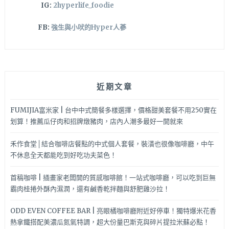
IG:
2hyperlife_foodie
FB:
強生與小吠的Hyper人蔘
近期文章
FUMIJIA富米家 | 台中中式簡餐多樣選擇，價格甜美套餐不用250實在
划算！推薦瓜仔肉和招牌燉豬肉，店內人潮多最好一開就來
禾作食堂│結合咖啡店餐點的中式個人套餐，裝潢也很像咖啡廳，中午
不休息全天都能吃到好吃功夫菜色！
首稿咖啡 | 插畫家老闆開的質感咖啡館！一站式咖啡廳，可以吃到巨無
霸肉桂捲外酥內濕潤，還有鹹香乾拌麵與舒肥雞沙拉！
ODD EVEN COFFEE BAR | 亮眼橘咖啡廳附近好停車！獨特爆米花香
熱拿鐵搭配美濃瓜氮氣特調，超大份量巴斯克與碎片提拉米蘇必點！