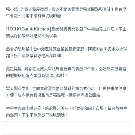
韓小鍋│外觀走韓屋造型，賣的不是火鍋而是韓式甜點和咖啡！也有早
午餐哦～北屯不限時韓式咖啡廳
HECHO Bar & Kitchen│勤美誠品旁北歐風早午餐加義式料理，不止
裝潢好拍餐點好吃又不落俗套！
叁食初私房菜 | 台中北區質感台菜餐廳超澎湃，阿嬤的封肉與金沙蝦球
超下飯，親友聚餐必吃私房料理！
尾巴晃晃│藏身在太原火車站周邊巷弄的質感早午餐，必吃層次感豐富
的蝦蝦班尼迪克蛋還有迷你小肉桂！
雲太閒茶文化│空間寬敞漂亮適合聚餐的複合式茶店，自帶停車位停車
方便！店內還有藝術品也是亮點哦～近捷運豐樂公園站
牛谷牛肉麵 | 隱身公正路的爆汁美味，近勤美和向上市場，每日熬煮牛
肉湯頭，下午不休息從早爽吃到晚！