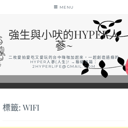
Skip
MENU
to
content
強生與小吠的HYPER人
蔘~
二枚愛拍愛吃又愛玩的台中嗨咖加起來，一起創造過癮的
HYPER人蔘(人生)! →聯絡信箱：
2HYPERLIFE@GMAIL.COM
標籤:
WIFI