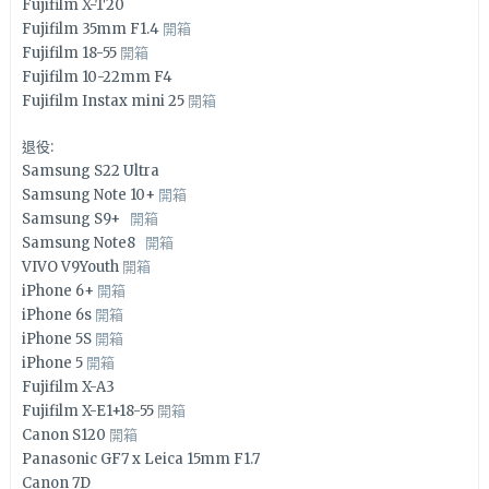
Fujifilm X-T20
Fujifilm 35mm F1.4
開箱
Fujifilm 18-55
開箱
Fujifilm 10-22mm F4
Fujifilm Instax mini 25
開箱
退役:
Samsung S22 Ultra
Samsung Note 10+
開箱
Samsung S9+
開箱
Samsung Note8
開箱
VIVO V9Youth
開箱
iPhone 6+
開箱
iPhone 6s
開箱
iPhone 5S
開箱
iPhone 5
開箱
Fujifilm X-A3
Fujifilm X-E1+18-55
開箱
Canon S120
開箱
Panasonic GF7 x Leica 15mm F1.7
Canon 7D