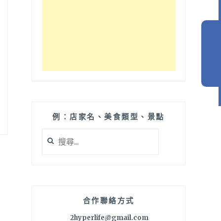
例：店家名、美食類型、景點
搜
尋
關
鍵
字:
合作聯絡方式
2hyperlife@gmail.com