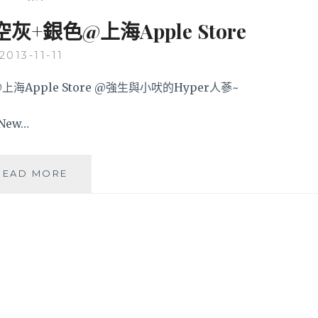
空灰+銀色@上海Apple Store
2013-11-11
 New…
店
READ MORE
內
開
箱
IPAD
AIR
太
空
灰
+銀