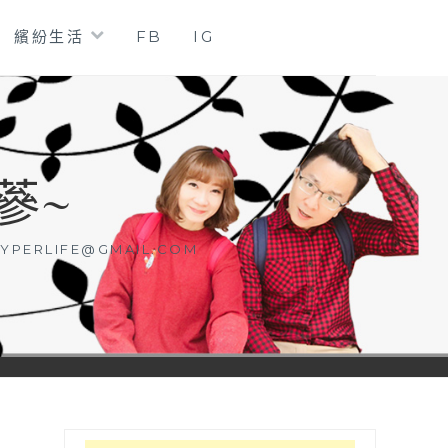
繽紛生活
FB
IG
蔘~
YPERLIFE@GMAIL.COM