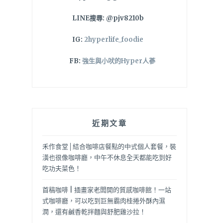
LINE搜尋: @pjv8210b
IG:
2hyperlife_foodie
FB:
強生與小吠的Hyper人蔘
近期文章
禾作食堂│結合咖啡店餐點的中式個人套餐，裝
潢也很像咖啡廳，中午不休息全天都能吃到好
吃功夫菜色！
首稿咖啡 | 插畫家老闆開的質感咖啡館！一站
式咖啡廳，可以吃到巨無霸肉桂捲外酥內濕
潤，還有鹹香乾拌麵與舒肥雞沙拉！