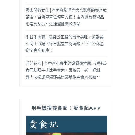
雲太閒茶文化│空間寬敞漂亮適合聚餐的複合式
茶店，自帶停車位停車方便！店內還有藝術品
也是亮點哦～近捷運豐樂公園站
牛谷牛肉麵 | 隱身公正路的爆汁美味，近勤美
和向上市場，每日熬煮牛肉湯頭，下午不休息
從早爽吃到晚！
菲菲花園│台中西屯慶生約會餐廳推薦，超狂16
盎司肋眼牛排比手掌大，套餐買一送一好划
算！同場加映濃郁黑松露燉飯與義大利麵～
用手機搜尋食記：愛食記APP