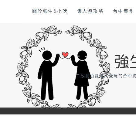
Skip
關於強生&小吠
懶人包攻略
台中美食
to
content
強
二枚愛拍愛吃又愛玩的台中嗨