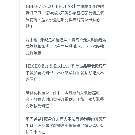
ODD EVEN COFFEE BAR | 亮眼橘咖啡廳附
近好停車！獨特爆米花香熱拿鐵搭配美濃瓜氮
氣特調，超大份量巴斯克與碎片提拉米蘇必
點！
韓小鍋│外觀走韓屋造型，賣的不是火鍋而是韓
式甜點和咖啡！也有早午餐哦～北屯不限時韓
式咖啡廳
HECHO Bar & Kitchen│勤美誠品旁北歐風早
午餐加義式料理，不止裝潢好拍餐點好吃又不
落俗套！
叁食初私房菜 | 台中北區質感台菜餐廳超澎
湃，阿嬤的封肉與金沙蝦球超下飯，親友聚餐
必吃私房料理！
尾巴晃晃│藏身在太原火車站周邊巷弄的質感早
午餐，必吃層次感豐富的蝦蝦班尼迪克蛋還有
迷你小肉桂！