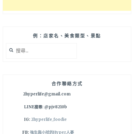
義
式
餐
廳
例：店家名、美食類型、景點
搜
尋
關
鍵
字:
合作聯絡方式
2hyperlife@gmail.com
LINE搜尋: @pjv8210b
IG:
2hyperlife_foodie
FB:
強生與小吠的Hyper人蔘