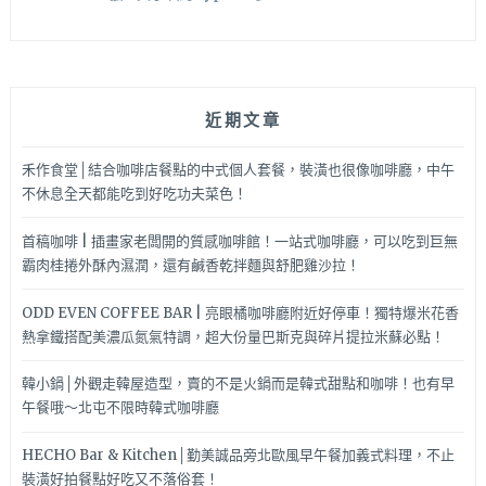
近期文章
禾作食堂│結合咖啡店餐點的中式個人套餐，裝潢也很像咖啡廳，中午
不休息全天都能吃到好吃功夫菜色！
首稿咖啡 | 插畫家老闆開的質感咖啡館！一站式咖啡廳，可以吃到巨無
霸肉桂捲外酥內濕潤，還有鹹香乾拌麵與舒肥雞沙拉！
ODD EVEN COFFEE BAR | 亮眼橘咖啡廳附近好停車！獨特爆米花香
熱拿鐵搭配美濃瓜氮氣特調，超大份量巴斯克與碎片提拉米蘇必點！
韓小鍋│外觀走韓屋造型，賣的不是火鍋而是韓式甜點和咖啡！也有早
午餐哦～北屯不限時韓式咖啡廳
HECHO Bar & Kitchen│勤美誠品旁北歐風早午餐加義式料理，不止
裝潢好拍餐點好吃又不落俗套！