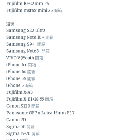
Fujifilm 10-22mm F4
Fujifilm Instax mini 25
開箱
退役:
Samsung S22 Ultra
Samsung Note 10+
開箱
Samsung S9+
開箱
Samsung Note8
開箱
VIVO V9Youth
開箱
iPhone 6+
開箱
iPhone 6s
開箱
iPhone 5S
開箱
iPhone 5
開箱
Fujifilm X-A3
Fujifilm X-E1+18-55
開箱
Canon S120
開箱
Panasonic GF7 x Leica 15mm F1.7
Canon 7D
Sigma 50
開箱
Sigma 17-70
開箱