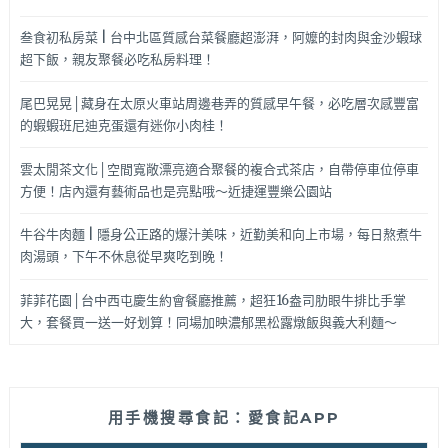
叁食初私房菜 | 台中北區質感台菜餐廳超澎湃，阿嬤的封肉與金沙蝦球
超下飯，親友聚餐必吃私房料理！
尾巴晃晃│藏身在太原火車站周邊巷弄的質感早午餐，必吃層次感豐富
的蝦蝦班尼迪克蛋還有迷你小肉桂！
雲太閒茶文化│空間寬敞漂亮適合聚餐的複合式茶店，自帶停車位停車
方便！店內還有藝術品也是亮點哦～近捷運豐樂公園站
牛谷牛肉麵 | 隱身公正路的爆汁美味，近勤美和向上市場，每日熬煮牛
肉湯頭，下午不休息從早爽吃到晚！
菲菲花園│台中西屯慶生約會餐廳推薦，超狂16盎司肋眼牛排比手掌
大，套餐買一送一好划算！同場加映濃郁黑松露燉飯與義大利麵～
用手機搜尋食記：愛食記APP