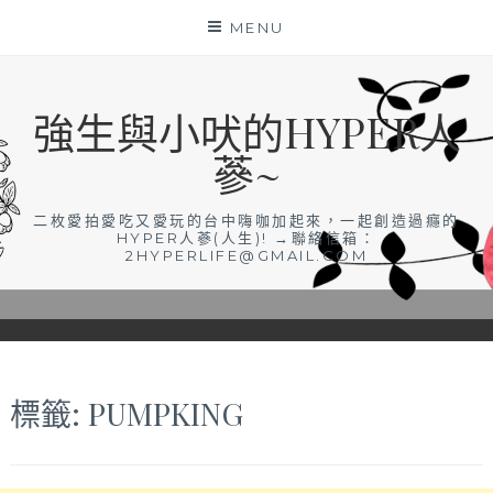
Skip
MENU
to
content
強生與小吠的HYPER人
蔘~
二枚愛拍愛吃又愛玩的台中嗨咖加起來，一起創造過癮的
HYPER人蔘(人生)! →聯絡信箱：
2HYPERLIFE@GMAIL.COM
標籤:
PUMPKING