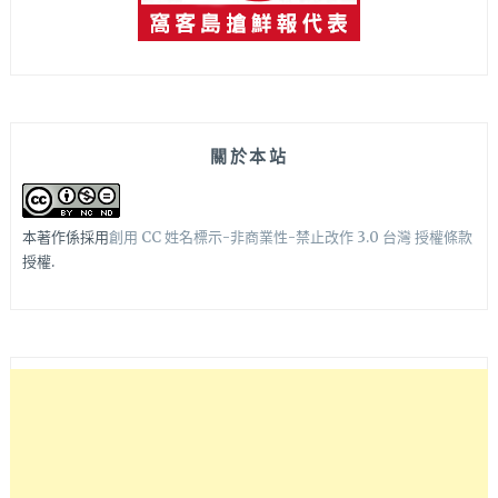
關於本站
本著作係採用
創用 CC 姓名標示-非商業性-禁止改作 3.0 台灣 授權條款
授權.