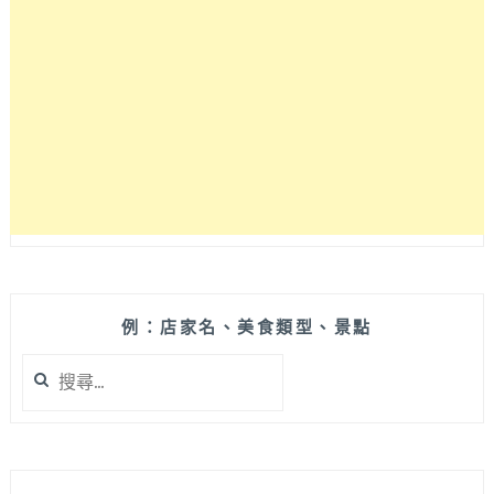
歪
拍
的
《PATIO
RESTAURANT
院
子
餐
廳》，
空
間
讓
人
感
例：店家名、美食類型、景點
覺
搜
很
尋
放
關
鬆
鍵
呀!!
字:
微
涼