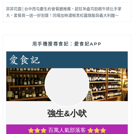
菲菲花園│台中西屯慶生約會餐廳推薦，超狂16盎司肋眼牛排比手掌
大，套餐買一送一好划算！同場加映濃郁黑松露燉飯與義大利麵～
用手機搜尋食記：愛食記APP