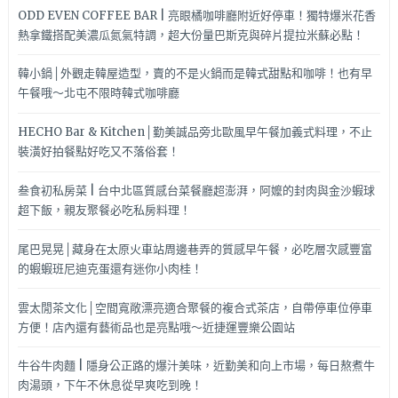
很
ODD EVEN COFFEE BAR | 亮眼橘咖啡廳附近好停車！獨特爆米花香
讚
熱拿鐵搭配美濃瓜氮氣特調，超大份量巴斯克與碎片提拉米蘇必點！
呦
~
韓小鍋│外觀走韓屋造型，賣的不是火鍋而是韓式甜點和咖啡！也有早
午餐哦～北屯不限時韓式咖啡廳
HECHO Bar & Kitchen│勤美誠品旁北歐風早午餐加義式料理，不止
裝潢好拍餐點好吃又不落俗套！
叁食初私房菜 | 台中北區質感台菜餐廳超澎湃，阿嬤的封肉與金沙蝦球
超下飯，親友聚餐必吃私房料理！
尾巴晃晃│藏身在太原火車站周邊巷弄的質感早午餐，必吃層次感豐富
的蝦蝦班尼迪克蛋還有迷你小肉桂！
雲太閒茶文化│空間寬敞漂亮適合聚餐的複合式茶店，自帶停車位停車
方便！店內還有藝術品也是亮點哦～近捷運豐樂公園站
牛谷牛肉麵 | 隱身公正路的爆汁美味，近勤美和向上市場，每日熬煮牛
肉湯頭，下午不休息從早爽吃到晚！