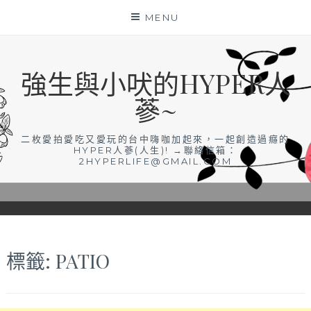
Skip
MENU
to
content
強生與小吠的HYPER人
蔘~
二枚愛拍愛吃又愛玩的台中嗨咖加起來，一起創造過癮的
HYPER人蔘(人生)! →聯絡信箱：
2HYPERLIFE@GMAIL.COM
標籤:
PATIO