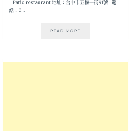
Patio restaurant 地址：台中市五權一街91號 電
話：0…
晚
READ MORE
上
用
餐
氣
氛
更
讚
但
午
後
光
線
好
適
合