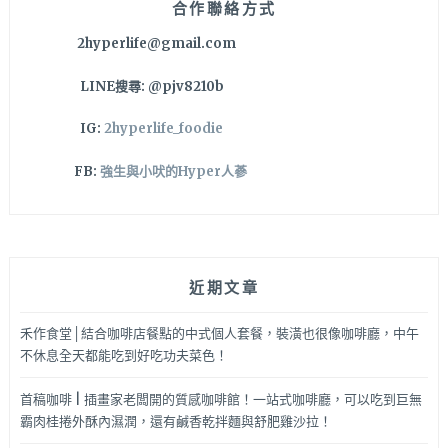
合作聯絡方式
的
2hyperlife@gmail.com
夜
裡
LINE搜尋: @pjv8210b
坐
在
IG:
2hyperlife_foodie
店
內
FB:
強生與小吠的Hyper人蔘
露
台
上
用
餐
近期文章
或
喝
點
禾作食堂│結合咖啡店餐點的中式個人套餐，裝潢也很像咖啡廳，中午
小
不休息全天都能吃到好吃功夫菜色！
酒
感
首稿咖啡 | 插畫家老闆開的質感咖啡館！一站式咖啡廳，可以吃到巨無
覺
霸肉桂捲外酥內濕潤，還有鹹香乾拌麵與舒肥雞沙拉！
也