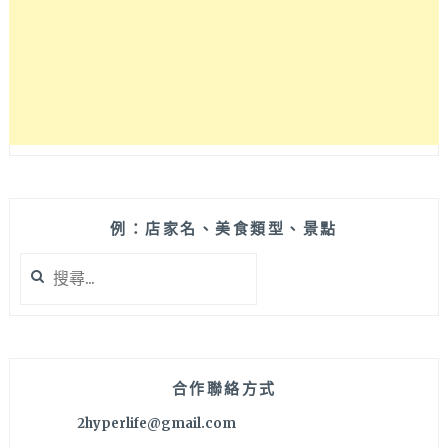
愛
柯
基
犬
&
紅
貴
賓
駐
店
~（暫
例：店家名、美食類型、景點
停
搜
營
尋
業）
關
鍵
字:
合作聯絡方式
2hyperlife@gmail.com