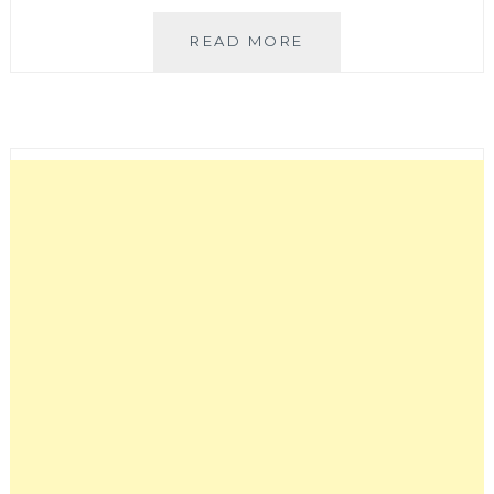
中
READ MORE
國
醫
大
附
近
好
吃
早
午
餐!
法
式
鄉
村
風
NIKI
CAFE’有
可