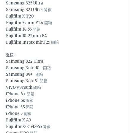
Samsung S25 Ultra
Samsung S21 Ultra
開箱
Fujifilm X-T20
Fujifilm 35mm F1.4
開箱
Fujifilm 18-55
開箱
Fujifilm 10-22mm F4
Fujifilm Instax mini 25
開箱
退役:
Samsung S22 Ultra
Samsung Note 10+
開箱
Samsung S9+
開箱
Samsung Note8
開箱
VIVO V9Youth
開箱
iPhone 6+
開箱
iPhone 6s
開箱
iPhone 5S
開箱
iPhone 5
開箱
Fujifilm X-A3
Fujifilm X-E1+18-55
開箱