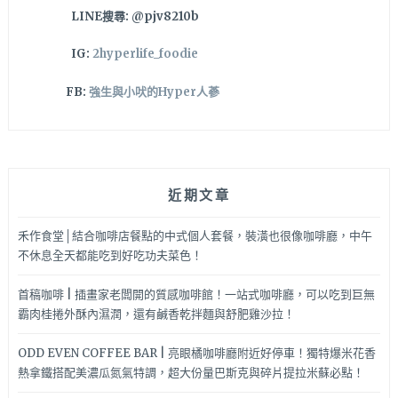
LINE搜尋: @pjv8210b
IG:
2hyperlife_foodie
FB:
強生與小吠的Hyper人蔘
近期文章
禾作食堂│結合咖啡店餐點的中式個人套餐，裝潢也很像咖啡廳，中午
不休息全天都能吃到好吃功夫菜色！
首稿咖啡 | 插畫家老闆開的質感咖啡館！一站式咖啡廳，可以吃到巨無
霸肉桂捲外酥內濕潤，還有鹹香乾拌麵與舒肥雞沙拉！
ODD EVEN COFFEE BAR | 亮眼橘咖啡廳附近好停車！獨特爆米花香
熱拿鐵搭配美濃瓜氮氣特調，超大份量巴斯克與碎片提拉米蘇必點！