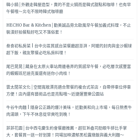
韓小鍋│外觀走韓屋造型，賣的不是火鍋而是韓式甜點和咖啡！也有早
午餐哦～北屯不限時韓式咖啡廳
HECHO Bar & Kitchen│勤美誠品旁北歐風早午餐加義式料理，不止
裝潢好拍餐點好吃又不落俗套！
叁食初私房菜 | 台中北區質感台菜餐廳超澎湃，阿嬤的封肉與金沙蝦球
超下飯，親友聚餐必吃私房料理！
尾巴晃晃│藏身在太原火車站周邊巷弄的質感早午餐，必吃層次感豐富
的蝦蝦班尼迪克蛋還有迷你小肉桂！
雲太閒茶文化│空間寬敞漂亮適合聚餐的複合式茶店，自帶停車位停車
方便！店內還有藝術品也是亮點哦～近捷運豐樂公園站
牛谷牛肉麵 | 隱身公正路的爆汁美味，近勤美和向上市場，每日熬煮牛
肉湯頭，下午不休息從早爽吃到晚！
菲菲花園│台中西屯慶生約會餐廳推薦，超狂16盎司肋眼牛排比手掌
大，套餐買一送一好划算！同場加映濃郁黑松露燉飯與義大利麵～