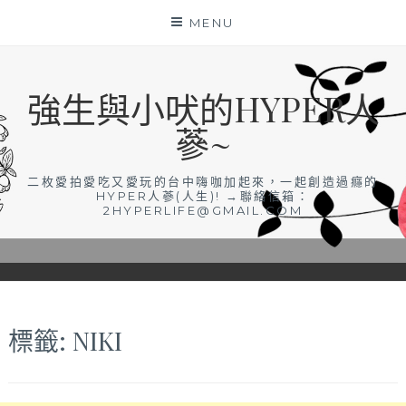
Skip
MENU
to
content
強生與小吠的HYPER人
蔘~
二枚愛拍愛吃又愛玩的台中嗨咖加起來，一起創造過癮的
HYPER人蔘(人生)! →聯絡信箱：
2HYPERLIFE@GMAIL.COM
標籤:
NIKI