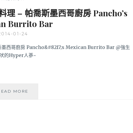
– 帕喬斯墨西哥廚房 Pancho’s
n Burrito Bar
2014-01-24
「高
READ MORE
雄
新
崛
江」
道
地