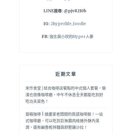
LINE搜尋: @pjv8210b
IG:
2hyperlife_foodie
FB:
強生與小吠的Hyper人蔘
近期文章
禾作食堂│結合咖啡店餐點的中式個人套餐，裝
潢也很像咖啡廳，中午不休息全天都能吃到好
吃功夫菜色！
首稿咖啡 | 插畫家老闆開的質感咖啡館！一站
式咖啡廳，可以吃到巨無霸肉桂捲外酥內濕
潤，還有鹹香乾拌麵與舒肥雞沙拉！