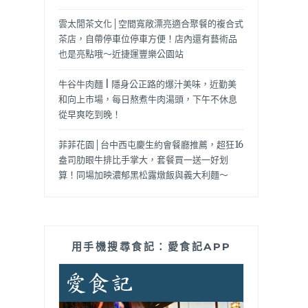
雲太閒茶文化│空間寬敞漂亮適合聚餐的複合式
茶店，自帶停車位停車方便！店內還有藝術品
也是亮點哦～近捷運豐樂公園站
牛谷牛肉麵 | 隱身公正路的爆汁美味，近勤美
和向上市場，每日熬煮牛肉湯頭，下午不休息
從早爽吃到晚！
菲菲花園│台中西屯慶生約會餐廳推薦，超狂16
盎司肋眼牛排比手掌大，套餐買一送一好划
算！同場加映濃郁黑松露燉飯與義大利麵～
用手機搜尋食記：愛食記APP