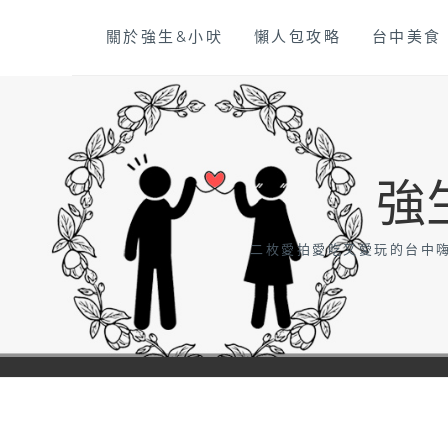
Skip
關於強生&小吠
懶人包攻略
台中美食
to
content
強
二枚愛拍愛吃又愛玩的台中嗨