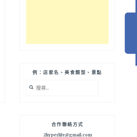
例：店家名、美食類型、景點
搜
尋
關
鍵
字:
合作聯絡方式
2hyperlife@gmail.com