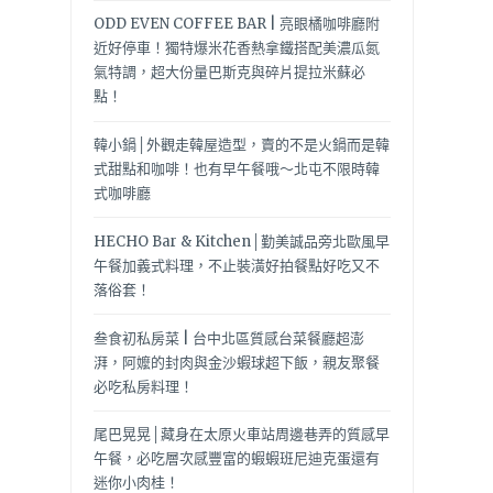
ODD EVEN COFFEE BAR | 亮眼橘咖啡廳附
近好停車！獨特爆米花香熱拿鐵搭配美濃瓜氮
氣特調，超大份量巴斯克與碎片提拉米蘇必
點！
韓小鍋│外觀走韓屋造型，賣的不是火鍋而是韓
式甜點和咖啡！也有早午餐哦～北屯不限時韓
式咖啡廳
HECHO Bar & Kitchen│勤美誠品旁北歐風早
午餐加義式料理，不止裝潢好拍餐點好吃又不
落俗套！
叁食初私房菜 | 台中北區質感台菜餐廳超澎
湃，阿嬤的封肉與金沙蝦球超下飯，親友聚餐
必吃私房料理！
尾巴晃晃│藏身在太原火車站周邊巷弄的質感早
午餐，必吃層次感豐富的蝦蝦班尼迪克蛋還有
迷你小肉桂！