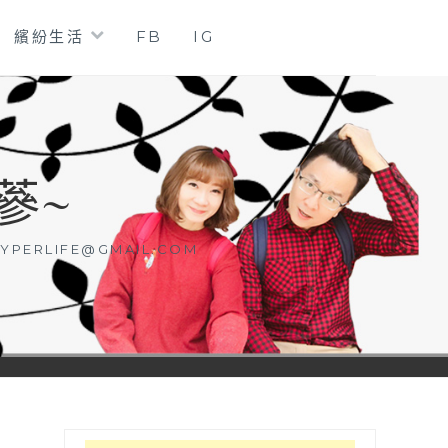
繽紛生活
FB
IG
蔘~
YPERLIFE@GMAIL.COM