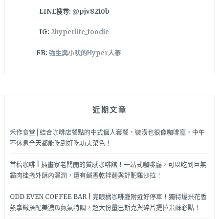
賣
LINE搜尋: @pjv8210b
好
吃
IG:
2hyperlife_foodie
酸
種
FB:
強生與小吠的Hyper人蔘
麵
包
～
松
竹
近期文章
路
美
食
禾作食堂│結合咖啡店餐點的中式個人套餐，裝潢也很像咖啡廳，中午
推
不休息全天都能吃到好吃功夫菜色！
薦
首稿咖啡 | 插畫家老闆開的質感咖啡館！一站式咖啡廳，可以吃到巨無
霸肉桂捲外酥內濕潤，還有鹹香乾拌麵與舒肥雞沙拉！
ODD EVEN COFFEE BAR | 亮眼橘咖啡廳附近好停車！獨特爆米花香
熱拿鐵搭配美濃瓜氮氣特調，超大份量巴斯克與碎片提拉米蘇必點！