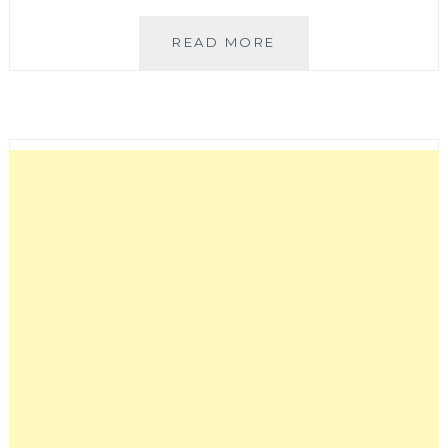
M
READ MORE
CAFE
美
式
廚
房
│
台
中
北
屯
道
地
美
式
咖
啡
廳，
餐