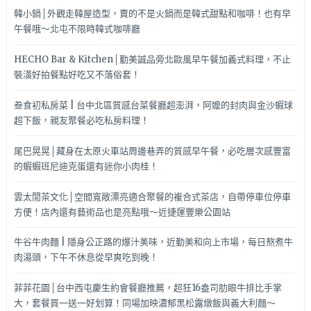
韓小鍋│外觀走韓屋造型，賣的不是火鍋而是韓式甜點和咖啡！也有早
午餐哦～北屯不限時韓式咖啡廳
HECHO Bar & Kitchen│勤美誠品旁北歐風早午餐加義式料理，不止
裝潢好拍餐點好吃又不落俗套！
叁食初私房菜 | 台中北區質感台菜餐廳超澎湃，阿嬤的封肉與金沙蝦球
超下飯，親友聚餐必吃私房料理！
尾巴晃晃│藏身在太原火車站周邊巷弄的質感早午餐，必吃層次感豐富
的蝦蝦班尼迪克蛋還有迷你小肉桂！
雲太閒茶文化│空間寬敞漂亮適合聚餐的複合式茶店，自帶停車位停車
方便！店內還有藝術品也是亮點哦～近捷運豐樂公園站
牛谷牛肉麵 | 隱身公正路的爆汁美味，近勤美和向上市場，每日熬煮牛
肉湯頭，下午不休息從早爽吃到晚！
菲菲花園│台中西屯慶生約會餐廳推薦，超狂16盎司肋眼牛排比手掌
大，套餐買一送一好划算！同場加映濃郁黑松露燉飯與義大利麵～