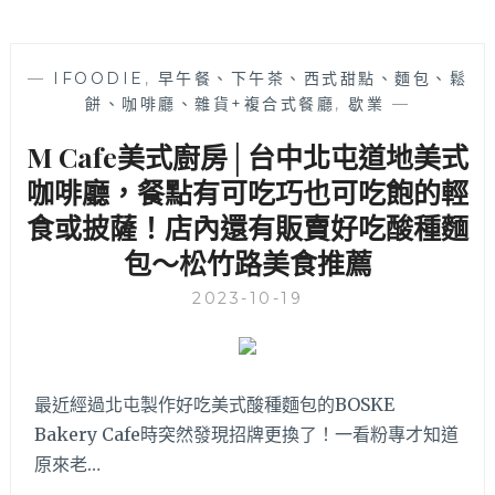
—
IFOODIE
,
早午餐、下午茶、西式甜點、麵包、鬆
餅、咖啡廳、雜貨+複合式餐廳
,
歇業
—
M Cafe美式廚房│台中北屯道地美式
咖啡廳，餐點有可吃巧也可吃飽的輕
食或披薩！店內還有販賣好吃酸種麵
包～松竹路美食推薦
2023-10-19
最近經過北屯製作好吃美式酸種麵包的BOSKE
Bakery Cafe時突然發現招牌更換了！一看粉專才知道
原來老…