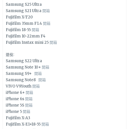
Samsung S25 Ultra
Samsung S21 Ultra
開箱
Fujifilm X-T20
Fujifilm 35mm F1.4
開箱
Fujifilm 18-55
開箱
Fujifilm 10-22mm F4
Fujifilm Instax mini 25
開箱
退役:
Samsung S22 Ultra
Samsung Note 10+
開箱
Samsung S9+
開箱
Samsung Note8
開箱
VIVO V9Youth
開箱
iPhone 6+
開箱
iPhone 6s
開箱
iPhone 5S
開箱
iPhone 5
開箱
Fujifilm X-A3
Fujifilm X-E1+18-55
開箱