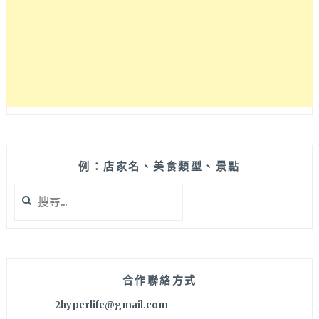
點
有
可
吃
巧
也
可
吃
飽
的
輕
例：店家名、美食類型、景點
食
搜
或
尋
披
關
薩！
鍵
店
字:
內
還
合作聯絡方式
有
2hyperlife@gmail.com
販