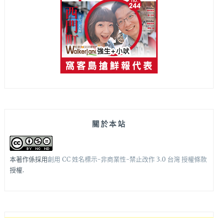
關於本站
本著作係採用
創用 CC 姓名標示-非商業性-禁止改作 3.0 台灣 授權條款
授權.