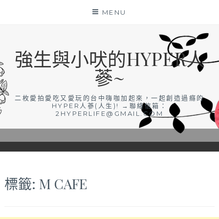
Skip
MENU
to
content
強生與小吠的HYPER人
蔘~
二枚愛拍愛吃又愛玩的台中嗨咖加起來，一起創造過癮的
HYPER人蔘(人生)! →聯絡信箱：
2HYPERLIFE@GMAIL.COM
標籤:
M CAFE