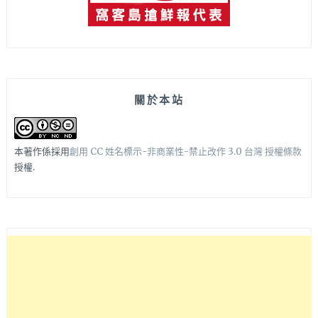
關於本站
本著作係採用
創用 CC 姓名標示-非商業性-禁止改作 3.0 台灣 授權條款
授權.