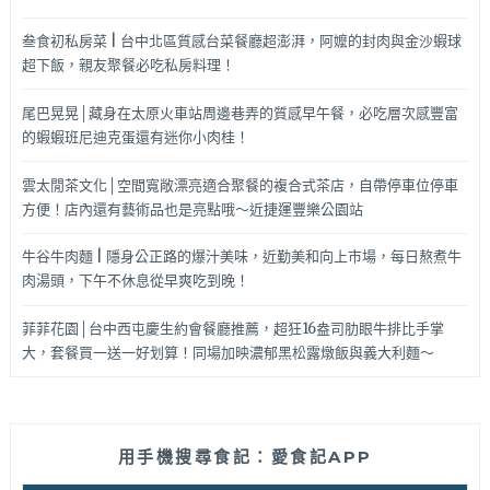
叁食初私房菜 | 台中北區質感台菜餐廳超澎湃，阿嬤的封肉與金沙蝦球
超下飯，親友聚餐必吃私房料理！
尾巴晃晃│藏身在太原火車站周邊巷弄的質感早午餐，必吃層次感豐富
的蝦蝦班尼迪克蛋還有迷你小肉桂！
雲太閒茶文化│空間寬敞漂亮適合聚餐的複合式茶店，自帶停車位停車
方便！店內還有藝術品也是亮點哦～近捷運豐樂公園站
牛谷牛肉麵 | 隱身公正路的爆汁美味，近勤美和向上市場，每日熬煮牛
肉湯頭，下午不休息從早爽吃到晚！
菲菲花園│台中西屯慶生約會餐廳推薦，超狂16盎司肋眼牛排比手掌
大，套餐買一送一好划算！同場加映濃郁黑松露燉飯與義大利麵～
用手機搜尋食記：愛食記APP