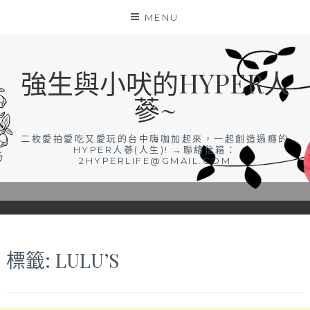
Skip
MENU
to
content
強生與小吠的HYPER人
蔘~
二枚愛拍愛吃又愛玩的台中嗨咖加起來，一起創造過癮的
HYPER人蔘(人生)! →聯絡信箱：
2HYPERLIFE@GMAIL.COM
標籤:
LULU’S