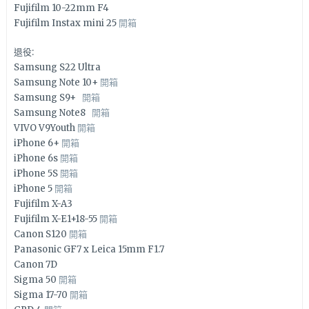
Fujifilm 10-22mm F4
Fujifilm Instax mini 25
開箱
退役:
Samsung S22 Ultra
Samsung Note 10+
開箱
Samsung S9+
開箱
Samsung Note8
開箱
VIVO V9Youth
開箱
iPhone 6+
開箱
iPhone 6s
開箱
iPhone 5S
開箱
iPhone 5
開箱
Fujifilm X-A3
Fujifilm X-E1+18-55
開箱
Canon S120
開箱
Panasonic GF7 x Leica 15mm F1.7
Canon 7D
Sigma 50
開箱
Sigma 17-70
開箱