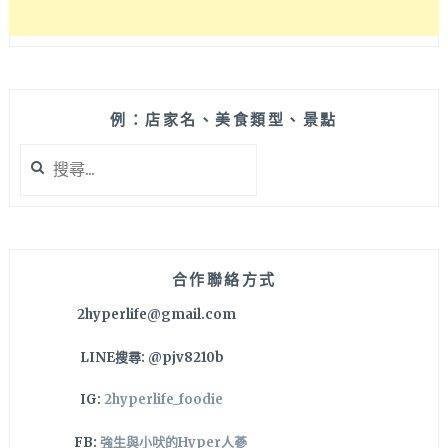
義
式
餐
廳
例：店家名、美食類型、景點
搜
尋
關
鍵
字:
合作聯絡方式
2hyperlife@gmail.com
LINE搜尋: @pjv8210b
IG:
2hyperlife_foodie
FB:
強生與小吠的Hyper人蔘