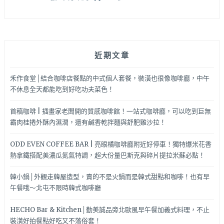
近期文章
禾作食堂│結合咖啡店餐點的中式個人套餐，裝潢也很像咖啡廳，中午
不休息全天都能吃到好吃功夫菜色！
首稿咖啡 | 插畫家老闆開的質感咖啡館！一站式咖啡廳，可以吃到巨無
霸肉桂捲外酥內濕潤，還有鹹香乾拌麵與舒肥雞沙拉！
ODD EVEN COFFEE BAR | 亮眼橘咖啡廳附近好停車！獨特爆米花香
熱拿鐵搭配美濃瓜氮氣特調，超大份量巴斯克與碎片提拉米蘇必點！
韓小鍋│外觀走韓屋造型，賣的不是火鍋而是韓式甜點和咖啡！也有早
午餐哦～北屯不限時韓式咖啡廳
HECHO Bar & Kitchen│勤美誠品旁北歐風早午餐加義式料理，不止
裝潢好拍餐點好吃又不落俗套！