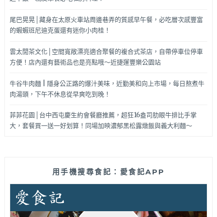
尾巴晃晃│藏身在太原火車站周邊巷弄的質感早午餐，必吃層次感豐富
的蝦蝦班尼迪克蛋還有迷你小肉桂！
雲太閒茶文化│空間寬敞漂亮適合聚餐的複合式茶店，自帶停車位停車
方便！店內還有藝術品也是亮點哦～近捷運豐樂公園站
牛谷牛肉麵 | 隱身公正路的爆汁美味，近勤美和向上市場，每日熬煮牛
肉湯頭，下午不休息從早爽吃到晚！
菲菲花園│台中西屯慶生約會餐廳推薦，超狂16盎司肋眼牛排比手掌
大，套餐買一送一好划算！同場加映濃郁黑松露燉飯與義大利麵～
用手機搜尋食記：愛食記APP