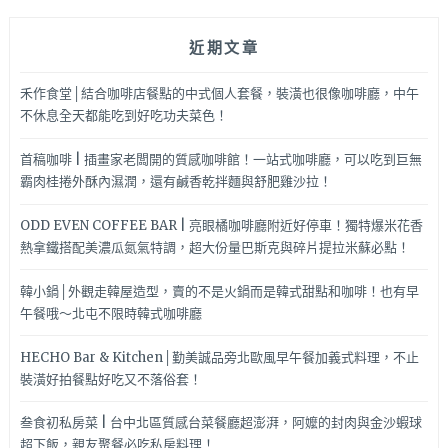
物
可
近期文章
以
殺
荷
禾作食堂│結合咖啡店餐點的中式個人套餐，裝潢也很像咖啡廳，中午
包
不休息全天都能吃到好吃功夫菜色！
喔!!@
台
首稿咖啡 | 插畫家老闆開的質感咖啡館！一站式咖啡廳，可以吃到巨無
中
霸肉桂捲外酥內濕潤，還有鹹香乾拌麵與舒肥雞沙拉！
西
區
ODD EVEN COFFEE BAR | 亮眼橘咖啡廳附近好停車！獨特爆米花香
熱拿鐵搭配美濃瓜氮氣特調，超大份量巴斯克與碎片提拉米蘇必點！
韓小鍋│外觀走韓屋造型，賣的不是火鍋而是韓式甜點和咖啡！也有早
午餐哦～北屯不限時韓式咖啡廳
HECHO Bar & Kitchen│勤美誠品旁北歐風早午餐加義式料理，不止
裝潢好拍餐點好吃又不落俗套！
叁食初私房菜 | 台中北區質感台菜餐廳超澎湃，阿嬤的封肉與金沙蝦球
超下飯，親友聚餐必吃私房料理！