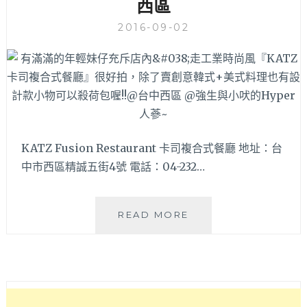
西區
用
餐
2016-09-02
環
境
更
大
更
美
啦，
有
KATZ Fusion Restaurant 卡司複合式餐廳 地址：台
一
中市西區精誠五街4號 電話：04-232…
店
吃
不
有
READ MORE
到
滿
的
滿
美
的
術
年
園
輕
道
妹
店