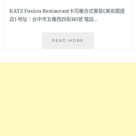
KATZ Fusion Restaurant卡司複合式餐飲(美術園道
店) 地址：台中市五權西四街110號 電話…
裝
READ MORE
潢
走
時
尚
混
搭
風
的
創
意
韓
式
料
理