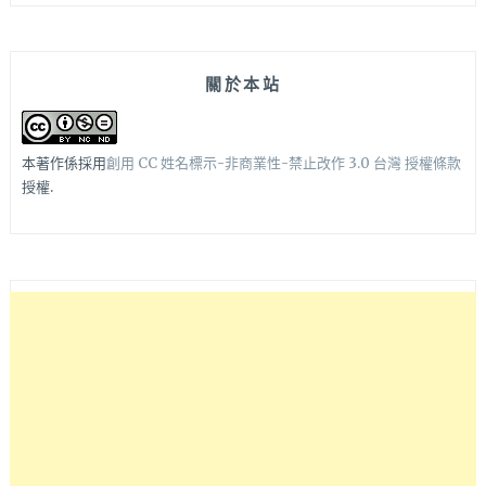
關於本站
本著作係採用
創用 CC 姓名標示-非商業性-禁止改作 3.0 台灣 授權條款
授權.