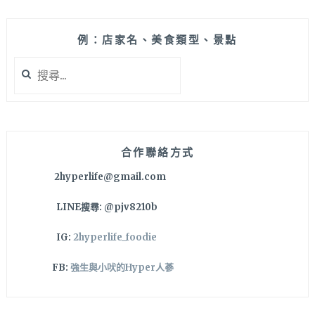
很
~
好
拍，
例：店家名、美食類型、景點
除
搜
了
尋
賣
關
創
鍵
意
字:
韓
式
合作聯絡方式
+美
2hyperlife@gmail.com
式
料
LINE搜尋: @pjv8210b
理
也
IG:
2hyperlife_foodie
有
設
FB:
強生與小吠的Hyper人蔘
計
款
小