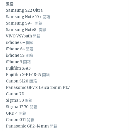
退役:
Samsung S22 Ultra
Samsung Note 10+
開箱
Samsung S9+
開箱
Samsung Note8
開箱
VIVO V9Youth
開箱
iPhone 6+
開箱
iPhone 6s
開箱
iPhone 5S
開箱
iPhone 5
開箱
Fujifilm X-A3
Fujifilm X-E1+18-55
開箱
Canon S120
開箱
Panasonic GF7 x Leica 15mm F1.7
Canon 7D
Sigma 50
開箱
Sigma 17-70
開箱
GRD 4
開箱
Canon G11
開箱
Panasonic GF2+14mm
開箱