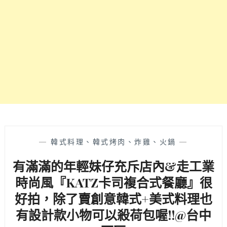
『KATZ
卡
司
複
合
式
餐
飲』
在
台
中
美
術
—
韓式料理、韓式烤肉、炸雞、火鍋
—
館
有滿滿的年輕妹仔充斥店內&走工業
附
近
時尚風『KATZ卡司複合式餐廳』很
開
好拍，除了賣創意韓式+美式料理也
二
店
有設計款小物可以殺荷包喔!!@台中
囉!!!!