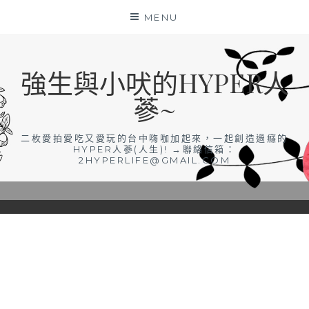
Skip
MENU
to
content
強生與小吠的HYPER人
蔘~
二枚愛拍愛吃又愛玩的台中嗨咖加起來，一起創造過癮的
HYPER人蔘(人生)! →聯絡信箱：
2HYPERLIFE@GMAIL.COM