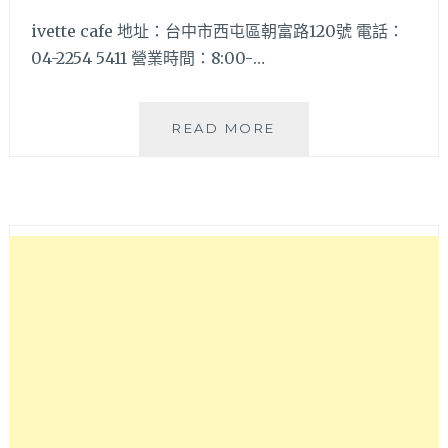
ivette cafe 地址：台中市西屯區朝富路120號 電話：
04-2254 5411 營業時間：8:00-…
台
READ MORE
中
七
期
出
現
貴
婦
等
級
早
午
餐
啦!!
『IVETTE