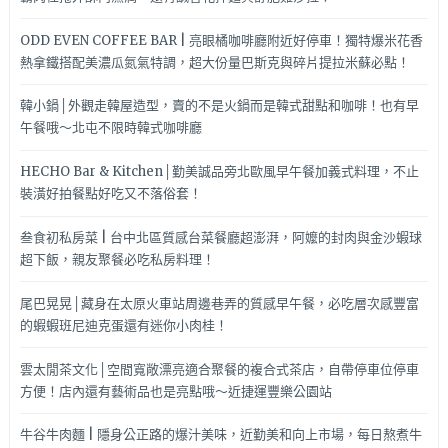
喔
~~
ODD EVEN COFFEE BAR | 亮眼橘咖啡廳附近好停車！獨特爆米花香
熱拿鐵搭配美濃瓜氮氣特調，超大份量巴斯克與碎片提拉米蘇必點！
韓小鍋│外觀走韓屋造型，賣的不是火鍋而是韓式甜點和咖啡！也有早
午餐哦～北屯不限時韓式咖啡廳
HECHO Bar & Kitchen│勤美誠品旁北歐風早午餐加義式料理，不止
裝潢好拍餐點好吃又不落俗套！
叁食初私房菜 | 台中北區質感台菜餐廳超澎湃，阿嬤的封肉與金沙蝦球
超下飯，親友聚餐必吃私房料理！
尾巴晃晃│藏身在太原火車站周邊巷弄的質感早午餐，必吃層次感豐富
的蝦蝦班尼迪克蛋還有迷你小肉桂！
雲太閒茶文化│空間寬敞漂亮適合聚餐的複合式茶店，自帶停車位停車
方便！店內還有藝術品也是亮點哦～近捷運豐樂公園站
牛谷牛肉麵 | 隱身公正路的爆汁美味，近勤美和向上市場，每日熬煮牛