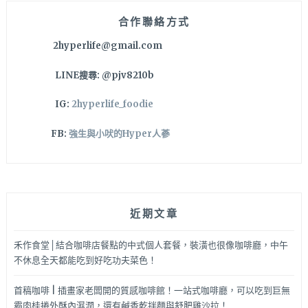
鬆
餅
合作聯絡方式
外
2hyperlife@gmail.com
觀
根
LINE搜尋: @pjv8210b
本
藝
IG:
2hyperlife_foodie
術
品
FB:
強生與小吠的Hyper人蔘
也
好
好
味!!!
就
近期文章
在
林
酒
禾作食堂│結合咖啡店餐點的中式個人套餐，裝潢也很像咖啡廳，中午
店
不休息全天都能吃到好吃功夫菜色！
正
對
首稿咖啡 | 插畫家老闆開的質感咖啡館！一站式咖啡廳，可以吃到巨無
面
霸肉桂捲外酥內濕潤，還有鹹香乾拌麵與舒肥雞沙拉！