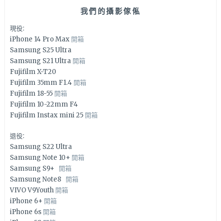
我們的攝影傢俬
現役:
iPhone 14 Pro Max
開箱
Samsung S25 Ultra
Samsung S21 Ultra
開箱
Fujifilm X-T20
Fujifilm 35mm F1.4
開箱
Fujifilm 18-55
開箱
Fujifilm 10-22mm F4
Fujifilm Instax mini 25
開箱
退役:
Samsung S22 Ultra
Samsung Note 10+
開箱
Samsung S9+
開箱
Samsung Note8
開箱
VIVO V9Youth
開箱
iPhone 6+
開箱
iPhone 6s
開箱