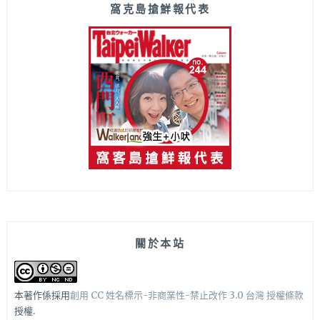
窩克島搶鮮報代表
關於本站
本著作係採用
創用 CC 姓名標示-非商業性-禁止改作 3.0 台灣 授權條款
授權.