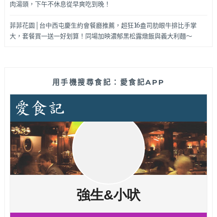
肉湯頭，下午不休息從早爽吃到晚！
菲菲花園│台中西屯慶生約會餐廳推薦，超狂16盎司肋眼牛排比手掌
大，套餐買一送一好划算！同場加映濃郁黑松露燉飯與義大利麵～
用手機搜尋食記：愛食記APP