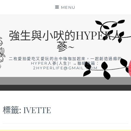
Skip
MENU
to
content
強生與小吠的HYPER人
蔘~
二枚愛拍愛吃又愛玩的台中嗨咖加起來，一起創造過癮的
HYPER人蔘(人生)! →聯絡信箱：
2HYPERLIFE@GMAIL.COM
標籤:
IVETTE