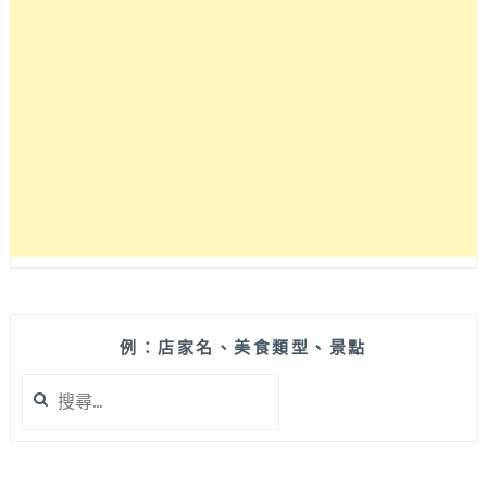
CAFE』
淡
綠
色
外
觀
走
典
雅
氣
質
路
線、
綜
合
例：店家名、美食類型、景點
莓
搜
果
尋
起
關
司
鍵
熱
字: