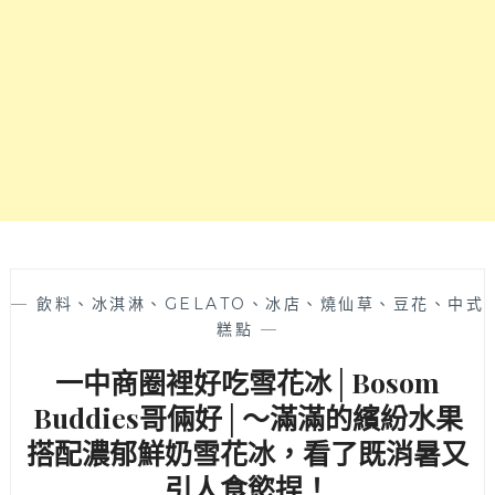
統
韓
式
醬
料
調
味
讓
炸
雞
好
吃
的
—
飲料、冰淇淋、GELATO、冰店、燒仙草、豆花、中式
不
糕點
—
要
一中商圈裡好吃雪花冰│Bosom
不
要
Buddies哥倆好│～滿滿的繽紛水果
的！
搭配濃郁鮮奶雪花冰，看了既消暑又
推
薦
引人食慾捏！