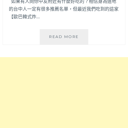
如果有人問你中友附近有什麼好吃的？相信身為道地
的台中人一定有很多推薦名單，但最近我們吃到的這家
【歐巴韓式炸…
歐
READ MORE
巴
韓
式
炸
雞
오
빠
치
킨
（一
中
總
店）-
正