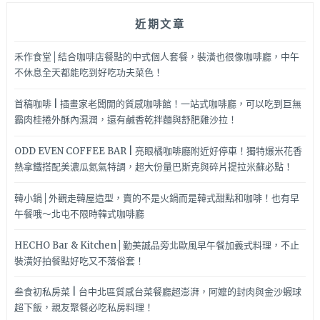
近期文章
禾作食堂│結合咖啡店餐點的中式個人套餐，裝潢也很像咖啡廳，中午
不休息全天都能吃到好吃功夫菜色！
首稿咖啡 | 插畫家老闆開的質感咖啡館！一站式咖啡廳，可以吃到巨無
霸肉桂捲外酥內濕潤，還有鹹香乾拌麵與舒肥雞沙拉！
ODD EVEN COFFEE BAR | 亮眼橘咖啡廳附近好停車！獨特爆米花香
熱拿鐵搭配美濃瓜氮氣特調，超大份量巴斯克與碎片提拉米蘇必點！
韓小鍋│外觀走韓屋造型，賣的不是火鍋而是韓式甜點和咖啡！也有早
午餐哦～北屯不限時韓式咖啡廳
HECHO Bar & Kitchen│勤美誠品旁北歐風早午餐加義式料理，不止
裝潢好拍餐點好吃又不落俗套！
叁食初私房菜 | 台中北區質感台菜餐廳超澎湃，阿嬤的封肉與金沙蝦球
超下飯，親友聚餐必吃私房料理！