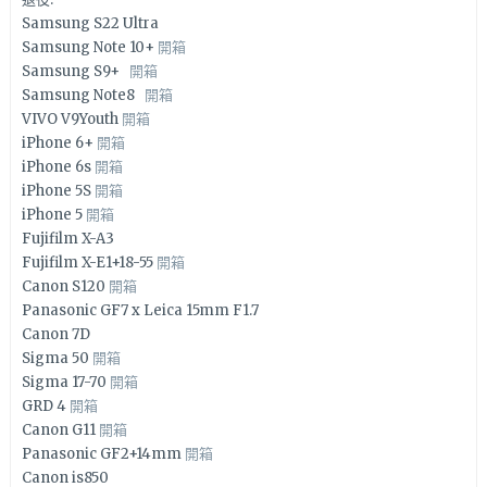
Samsung S22 Ultra
Samsung Note 10+
開箱
Samsung S9+
開箱
Samsung Note8
開箱
VIVO V9Youth
開箱
iPhone 6+
開箱
iPhone 6s
開箱
iPhone 5S
開箱
iPhone 5
開箱
Fujifilm X-A3
Fujifilm X-E1+18-55
開箱
Canon S120
開箱
Panasonic GF7 x Leica 15mm F1.7
Canon 7D
Sigma 50
開箱
Sigma 17-70
開箱
GRD 4
開箱
Canon G11
開箱
Panasonic GF2+14mm
開箱
Canon is850