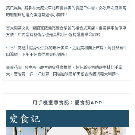
尾巴晃晃│藏身在太原火車站周邊巷弄的質感早午餐，必吃層次感豐富
的蝦蝦班尼迪克蛋還有迷你小肉桂！
雲太閒茶文化│空間寬敞漂亮適合聚餐的複合式茶店，自帶停車位停車
方便！店內還有藝術品也是亮點哦～近捷運豐樂公園站
牛谷牛肉麵 | 隱身公正路的爆汁美味，近勤美和向上市場，每日熬煮牛
肉湯頭，下午不休息從早爽吃到晚！
菲菲花園│台中西屯慶生約會餐廳推薦，超狂16盎司肋眼牛排比手掌
大，套餐買一送一好划算！同場加映濃郁黑松露燉飯與義大利麵～
用手機搜尋食記：愛食記APP