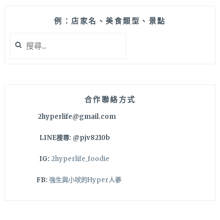
鮮
奶
例：店家名、美食類型、景點
雪
搜
花
尋
冰，
關
看
鍵
了
字:
既
消
合作聯絡方式
暑
2hyperlife@gmail.com
又
引
LINE搜尋: @pjv8210b
人
食
IG:
2hyperlife_foodie
慾
捏！
FB:
強生與小吠的Hyper人蔘