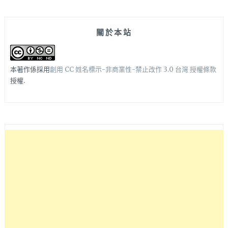
關於本站
本著作係採用
創用 CC 姓名標示-非商業性-禁止改作 3.0 台灣 授權條款
授權.