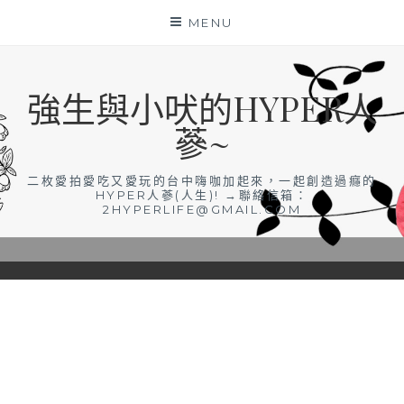
Skip
MENU
to
content
強生與小吠的HYPER人
蔘~
二枚愛拍愛吃又愛玩的台中嗨咖加起來，一起創造過癮的
HYPER人蔘(人生)! →聯絡信箱：
2HYPERLIFE@GMAIL.COM