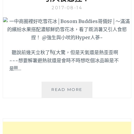
來
一
2017-08-14
中
必
吃
特
別
美
聽說前幾天立秋了!!((大驚，但是天氣還是熱歪歪啊
食
小
~~~想要解暑避熱就還是會時不時想吃個冰品嘛是不
吃
是!!!…
之
一，
就
一
READ MORE
在
中
中
商
友
圈
百
裡
貨
好
大
吃
門