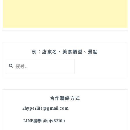
日
式
和
食
超
好
拍
~
例：店家名、美食類型、景點
搜
尋
關
鍵
字:
合作聯絡方式
2hyperlife@gmail.com
LINE搜尋: @pjv8210b