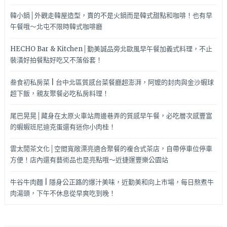
韓小鍋│外觀走韓屋造型，賣的不是火鍋而是韓式甜點和咖啡！也有早
午餐哦～北屯不限時韓式咖啡廳
HECHO Bar & Kitchen│勤美誠品旁北歐風早午餐加義式料理，不止
裝潢好拍餐點好吃又不落俗套！
叁食初私房菜 | 台中北區質感台菜餐廳超澎湃，阿嬤的封肉與金沙蝦球
超下飯，親友聚餐必吃私房料理！
尾巴晃晃│藏身在太原火車站周邊巷弄的質感早午餐，必吃層次感豐富
的蝦蝦班尼迪克蛋還有迷你小肉桂！
雲太閒茶文化│空間寬敞漂亮適合聚餐的複合式茶店，自帶停車位停車
方便！店內還有藝術品也是亮點哦～近捷運豐樂公園站
牛谷牛肉麵 | 隱身公正路的爆汁美味，近勤美和向上市場，每日熬煮牛
肉湯頭，下午不休息從早爽吃到晚！