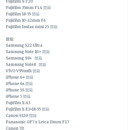
Fujifilm X-T20
Fujifilm 35mm F1.4
開箱
Fujifilm 18-55
開箱
Fujifilm 10-22mm F4
Fujifilm Instax mini 25
開箱
退役:
Samsung S22 Ultra
Samsung Note 10+
開箱
Samsung S9+
開箱
Samsung Note8
開箱
VIVO V9Youth
開箱
iPhone 6+
開箱
iPhone 6s
開箱
iPhone 5S
開箱
iPhone 5
開箱
Fujifilm X-A3
Fujifilm X-E1+18-55
開箱
Canon S120
開箱
Panasonic GF7 x Leica 15mm F1.7
Canon 7D