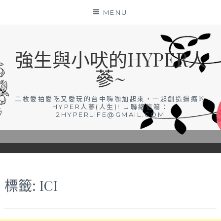
Skip
MENU
to
content
強生與小吠的HYPER人
蔘~
二枚愛拍愛吃又愛玩的台中嗨咖加起來，一起創造過癮的
HYPER人蔘(人生)! →聯絡信箱：
2HYPERLIFE@GMAIL.COM
標籤:
ICI