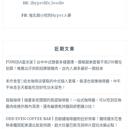
IG:
2hyperlife_foodie
FB:
強生與小吠的Hyper人蔘
近期文章
FUMIJIA富米家 | 台中中式簡餐多樣選擇，價格甜美套餐不用250實在
划算！推薦瓜仔肉和招牌燉豬肉，店內人潮多最好一開就來
禾作食堂│結合咖啡店餐點的中式個人套餐，裝潢也很像咖啡廳，中午
不休息全天都能吃到好吃功夫菜色！
首稿咖啡 | 插畫家老闆開的質感咖啡館！一站式咖啡廳，可以吃到巨無
霸肉桂捲外酥內濕潤，還有鹹香乾拌麵與舒肥雞沙拉！
ODD EVEN COFFEE BAR | 亮眼橘咖啡廳附近好停車！獨特爆米花香
熱拿鐵搭配美濃瓜氮氣特調，超大份量巴斯克與碎片提拉米蘇必點！