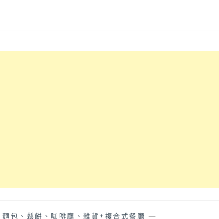
、麵包、鬆餅、咖啡廳、雜貨+複合式餐廳
—