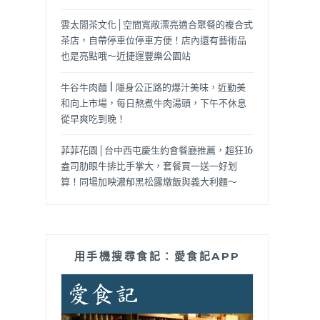
雲太閒茶文化│空間寬敞漂亮適合聚餐的複合式
茶店，自帶停車位停車方便！店內還有藝術品
也是亮點哦～近捷運豐樂公園站
牛谷牛肉麵 | 隱身公正路的爆汁美味，近勤美
和向上市場，每日熬煮牛肉湯頭，下午不休息
從早爽吃到晚！
菲菲花園│台中西屯慶生約會餐廳推薦，超狂16
盎司肋眼牛排比手掌大，套餐買一送一好划
算！同場加映濃郁黑松露燉飯與義大利麵～
用手機搜尋食記：愛食記APP