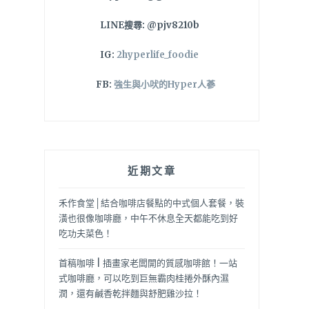
LINE搜尋: @pjv8210b
IG:
2hyperlife_foodie
FB:
強生與小吠的Hyper人蔘
近期文章
禾作食堂│結合咖啡店餐點的中式個人套餐，裝
潢也很像咖啡廳，中午不休息全天都能吃到好
吃功夫菜色！
首稿咖啡 | 插畫家老闆開的質感咖啡館！一站
式咖啡廳，可以吃到巨無霸肉桂捲外酥內濕
潤，還有鹹香乾拌麵與舒肥雞沙拉！