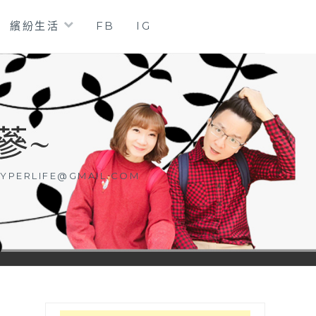
繽紛生活
FB
IG
蔘~
YPERLIFE@GMAIL.COM