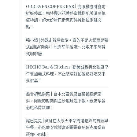
ODD EVEN COFFEE BAR | 亮眼橘咖啡廳附
近好停車！獨特爆米花香熱拿鐵搭配美濃瓜氮
氣特調，超大份量巴斯克與碎片提拉米蘇必
點！
韓小鍋│外觀走韓屋造型，賣的不是火鍋而是韓
式甜點和咖啡！也有早午餐哦～北屯不限時韓
式咖啡廳
HECHO Bar & Kitchen│勤美誠品旁北歐風早
午餐加義式料理，不止裝潢好拍餐點好吃又不
落俗套！
叁食初私房菜 | 台中北區質感台菜餐廳超澎
湃，阿嬤的封肉與金沙蝦球超下飯，親友聚餐
必吃私房料理！
尾巴晃晃│藏身在太原火車站周邊巷弄的質感早
午餐，必吃層次感豐富的蝦蝦班尼迪克蛋還有
迷你小肉桂！