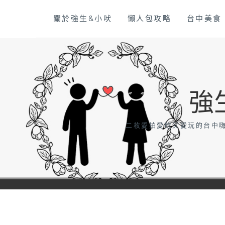
Skip
關於強生&小吠
懶人包攻略
台中美食
to
content
強
二枚愛拍愛吃又愛玩的台中嗨