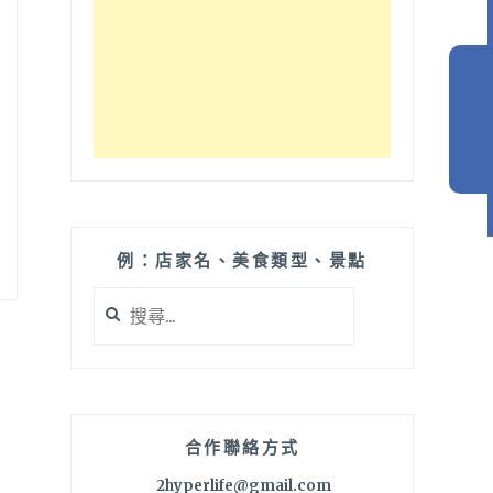
例：店家名、美食類型、景點
搜
尋
關
鍵
字:
合作聯絡方式
2hyperlife@gmail.com