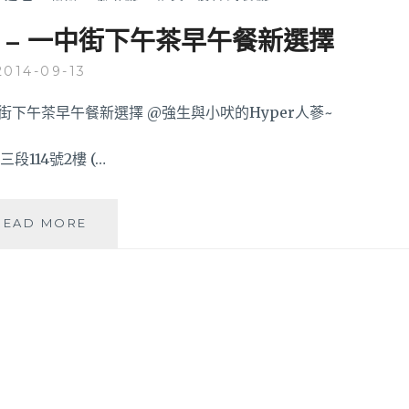
 – 一中街下午茶早午餐新選擇
2014-09-13
三段114號2樓 (…
「台
READ MORE
中
北
區」
HUN
咖
啡
–
一
中