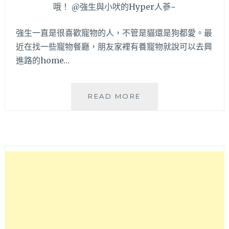
強生一直是很喜歡寵物的人，不管是貓還是狗都愛。最
近在找一些寵物餐廳，朋友家裡有養寵物就說可以去興
進路的home…
幸
READ MORE
福.
好
食
HOME
CAFE
|
寵
物
餐
廳
竟