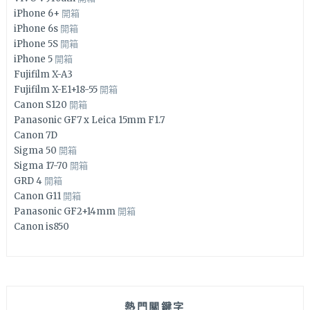
iPhone 6+
開箱
iPhone 6s
開箱
iPhone 5S
開箱
iPhone 5
開箱
Fujifilm X-A3
Fujifilm X-E1+18-55
開箱
Canon S120
開箱
Panasonic GF7 x Leica 15mm F1.7
Canon 7D
Sigma 50
開箱
Sigma 17-70
開箱
GRD 4
開箱
Canon G11
開箱
Panasonic GF2+14mm
開箱
Canon is850
熱門關鍵字