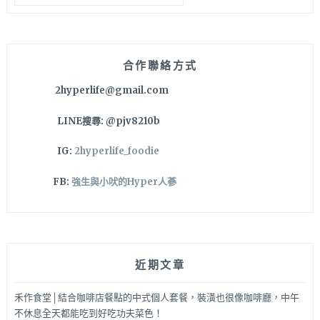
關
一
鍵
個
字:
暫
時
合作聯絡方式
的
2hyperlife@gmail.com
家，
就
LINE搜尋: @pjv8210b
在
台
IG:
2hyperlife_foodie
中
北
FB:
強生與小吠的Hyper人蔘
區
哦！
近期文章
禾作食堂│結合咖啡店餐點的中式個人套餐，裝潢也很像咖啡廳，中午
不休息全天都能吃到好吃功夫菜色！