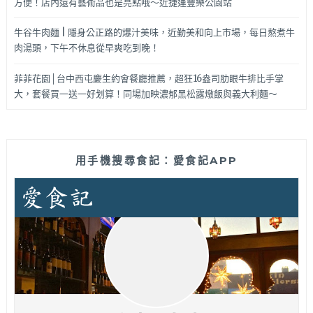
方便！店內還有藝術品也是亮點哦～近捷運豐樂公園站
牛谷牛肉麵 | 隱身公正路的爆汁美味，近勤美和向上市場，每日熬煮牛
肉湯頭，下午不休息從早爽吃到晚！
菲菲花園│台中西屯慶生約會餐廳推薦，超狂16盎司肋眼牛排比手掌
大，套餐買一送一好划算！同場加映濃郁黑松露燉飯與義大利麵～
用手機搜尋食記：愛食記APP