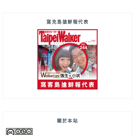
窩克島搶鮮報代表
關於本站