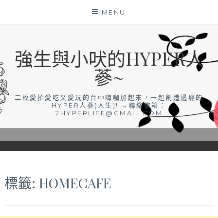
Skip
MENU
to
content
強生與小吠的HYPER人
蔘~
二枚愛拍愛吃又愛玩的台中嗨咖加起來，一起創造過癮的
HYPER人蔘(人生)! →聯絡信箱：
2HYPERLIFE@GMAIL.COM
標籤:
HOMECAFE