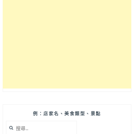
然
有
這
麼
好
吃
的
簡
餐，
超
有
愛
心
讓
流
浪
的
毛
例：店家名、美食類型、景點
小
搜
孩
尋
有