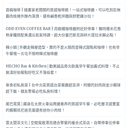
首稿咖啡 | 插畫家老闆開的質感咖啡館！一站式咖啡廳，可以吃到巨無
霸肉桂捲外酥內濕潤，還有鹹香乾拌麵與舒肥雞沙拉！
ODD EVEN COFFEE BAR | 亮眼橘咖啡廳附近好停車！獨特爆米花香
熱拿鐵搭配美濃瓜氮氣特調，超大份量巴斯克與碎片提拉米蘇必點！
韓小鍋│外觀走韓屋造型，賣的不是火鍋而是韓式甜點和咖啡！也有早
午餐哦～北屯不限時韓式咖啡廳
HECHO Bar & Kitchen│勤美誠品旁北歐風早午餐加義式料理，不止
裝潢好拍餐點好吃又不落俗套！
叁食初私房菜 | 台中北區質感台菜餐廳超澎湃，阿嬤的封肉與金沙蝦球
超下飯，親友聚餐必吃私房料理！
尾巴晃晃│藏身在太原火車站周邊巷弄的質感早午餐，必吃層次感豐富
的蝦蝦班尼迪克蛋還有迷你小肉桂！
雲太閒茶文化│空間寬敞漂亮適合聚餐的複合式茶店，自帶停車位停車