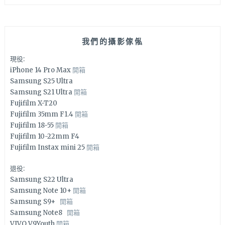
我們的攝影傢俬
現役:
iPhone 14 Pro Max
開箱
Samsung S25 Ultra
Samsung S21 Ultra
開箱
Fujifilm X-T20
Fujifilm 35mm F1.4
開箱
Fujifilm 18-55
開箱
Fujifilm 10-22mm F4
Fujifilm Instax mini 25
開箱
退役:
Samsung S22 Ultra
Samsung Note 10+
開箱
Samsung S9+
開箱
Samsung Note8
開箱
VIVO V9Youth
開箱