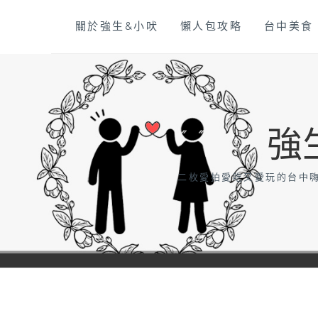
Skip
關於強生&小吠
懶人包攻略
台中美食
to
content
強
二枚愛拍愛吃又愛玩的台中嗨