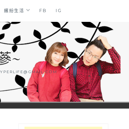
繽紛生活
FB
IG
蔘~
YPERLIFE@GMAIL.COM