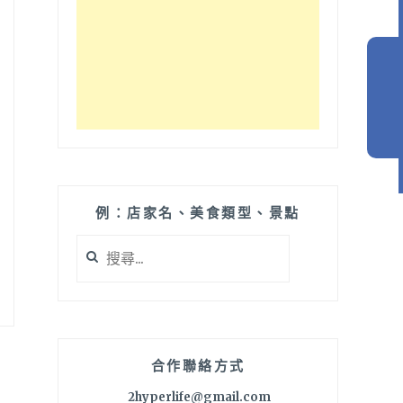
例：店家名、美食類型、景點
搜
尋
關
鍵
字:
合作聯絡方式
2hyperlife@gmail.com