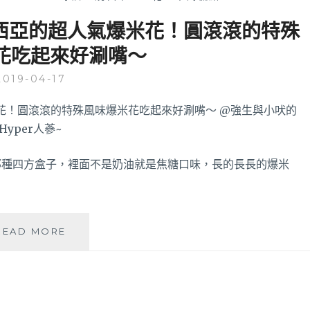
來西亞的超人氣爆米花！圓滾滾的特殊
花吃起來好涮嘴～
2019-04-17
那種四方盒子，裡面不是奶油就是焦糖口味，長的長長的爆米
EUREKA
READ MORE
爆
米
花
│
來