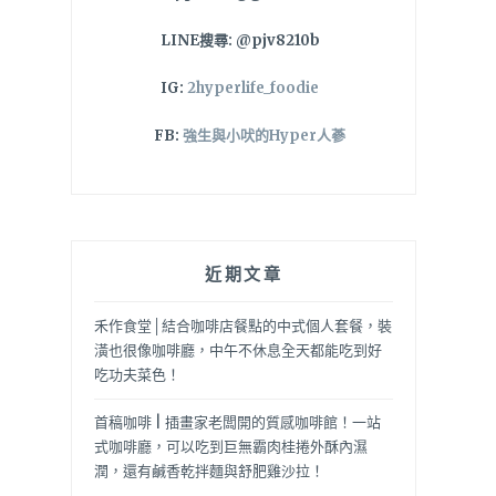
LINE搜尋: @pjv8210b
IG:
2hyperlife_foodie
FB:
強生與小吠的Hyper人蔘
近期文章
禾作食堂│結合咖啡店餐點的中式個人套餐，裝
潢也很像咖啡廳，中午不休息全天都能吃到好
吃功夫菜色！
首稿咖啡 | 插畫家老闆開的質感咖啡館！一站
式咖啡廳，可以吃到巨無霸肉桂捲外酥內濕
潤，還有鹹香乾拌麵與舒肥雞沙拉！