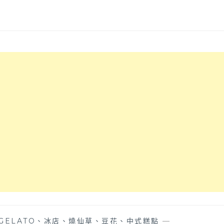
GELATO、冰店、燒仙草、豆花、中式糕點
—