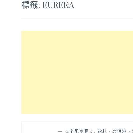
標籤:
EUREKA
—
☆宅配團購☆
,
飲料、冰淇淋、