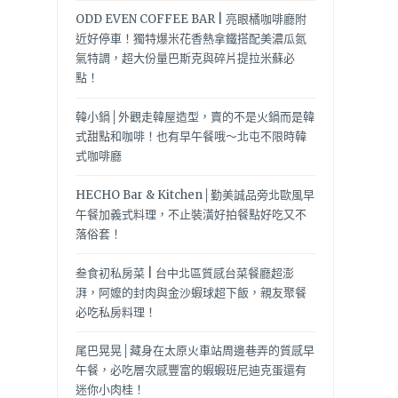
ODD EVEN COFFEE BAR | 亮眼橘咖啡廳附
近好停車！獨特爆米花香熱拿鐵搭配美濃瓜氮
氣特調，超大份量巴斯克與碎片提拉米蘇必
點！
韓小鍋│外觀走韓屋造型，賣的不是火鍋而是韓
式甜點和咖啡！也有早午餐哦～北屯不限時韓
式咖啡廳
HECHO Bar & Kitchen│勤美誠品旁北歐風早
午餐加義式料理，不止裝潢好拍餐點好吃又不
落俗套！
叁食初私房菜 | 台中北區質感台菜餐廳超澎
湃，阿嬤的封肉與金沙蝦球超下飯，親友聚餐
必吃私房料理！
尾巴晃晃│藏身在太原火車站周邊巷弄的質感早
午餐，必吃層次感豐富的蝦蝦班尼迪克蛋還有
迷你小肉桂！