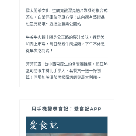
雲太閒茶文化│空間寬敞漂亮適合聚餐的複合式
茶店，自帶停車位停車方便！店內還有藝術品
也是亮點哦～近捷運豐樂公園站
牛谷牛肉麵 | 隱身公正路的爆汁美味，近勤美
和向上市場，每日熬煮牛肉湯頭，下午不休息
從早爽吃到晚！
菲菲花園│台中西屯慶生約會餐廳推薦，超狂16
盎司肋眼牛排比手掌大，套餐買一送一好划
算！同場加映濃郁黑松露燉飯與義大利麵～
用手機搜尋食記：愛食記APP