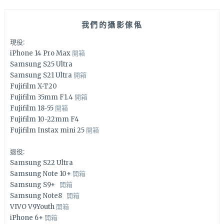
我們的攝影傢俬
現役:
iPhone 14 Pro Max
開箱
Samsung S25 Ultra
Samsung S21 Ultra
開箱
Fujifilm X-T20
Fujifilm 35mm F1.4
開箱
Fujifilm 18-55
開箱
Fujifilm 10-22mm F4
Fujifilm Instax mini 25
開箱
退役:
Samsung S22 Ultra
Samsung Note 10+
開箱
Samsung S9+
開箱
Samsung Note8
開箱
VIVO V9Youth
開箱
iPhone 6+
開箱