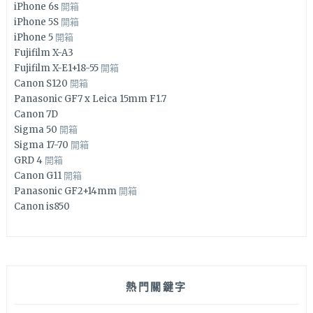
iPhone 6s
開箱
iPhone 5S
開箱
iPhone 5
開箱
Fujifilm X-A3
Fujifilm X-E1+18-55
開箱
Canon S120
開箱
Panasonic GF7 x Leica 15mm F1.7
Canon 7D
Sigma 50
開箱
Sigma 17-70
開箱
GRD 4
開箱
Canon G11
開箱
Panasonic GF2+14mm
開箱
Canon is850
熱門關鍵字