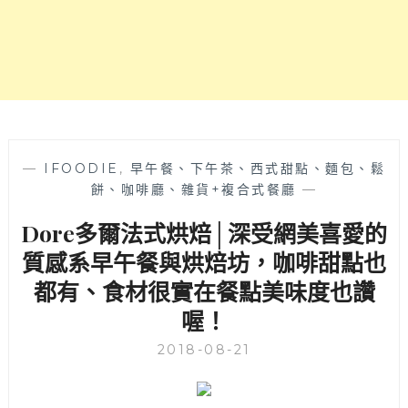
除
了
各
種
讓
人
想
打
包
—
IFOODIE
,
早午餐、下午茶、西式甜點、麵包、鬆
的
餅、咖啡廳、雜貨+複合式餐廳
—
麵
Dore多爾法式烘焙│深受網美喜愛的
包、
還
質感系早午餐與烘焙坊，咖啡甜點也
有
都有、食材很實在餐點美味度也讚
健
康
喔！
系
早
2018-08-21
午
餐
和