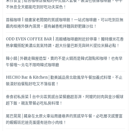
禾作食堂│結合咖啡店餐點的中式個人套餐，裝潢也很像咖啡廳，中午
不休息全天都能吃到好吃功夫菜色！
首稿咖啡 | 插畫家老闆開的質感咖啡館！一站式咖啡廳，可以吃到巨無
霸肉桂捲外酥內濕潤，還有鹹香乾拌麵與舒肥雞沙拉！
ODD EVEN COFFEE BAR | 亮眼橘咖啡廳附近好停車！獨特爆米花香
熱拿鐵搭配美濃瓜氮氣特調，超大份量巴斯克與碎片提拉米蘇必點！
韓小鍋│外觀走韓屋造型，賣的不是火鍋而是韓式甜點和咖啡！也有早
午餐哦～北屯不限時韓式咖啡廳
HECHO Bar & Kitchen│勤美誠品旁北歐風早午餐加義式料理，不止
裝潢好拍餐點好吃又不落俗套！
叁食初私房菜 | 台中北區質感台菜餐廳超澎湃，阿嬤的封肉與金沙蝦球
超下飯，親友聚餐必吃私房料理！
尾巴晃晃│藏身在太原火車站周邊巷弄的質感早午餐，必吃層次感豐富
的蝦蝦班尼迪克蛋還有迷你小肉桂！