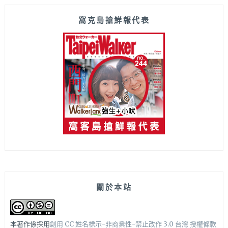
窩克島搶鮮報代表
關於本站
本著作係採用
創用 CC 姓名標示-非商業性-禁止改作 3.0 台灣 授權條款