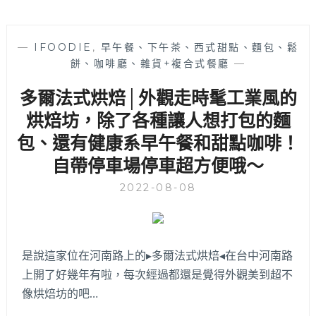
—
IFOODIE
,
早午餐、下午茶、西式甜點、麵包、鬆
餅、咖啡廳、雜貨+複合式餐廳
—
多爾法式烘焙│外觀走時髦工業風的
烘焙坊，除了各種讓人想打包的麵
包、還有健康系早午餐和甜點咖啡！
自帶停車場停車超方便哦～
2022-08-08
是說這家位在河南路上的▸多爾法式烘焙◂在台中河南路
上開了好幾年有啦，每次經過都還是覺得外觀美到超不
像烘焙坊的吧…