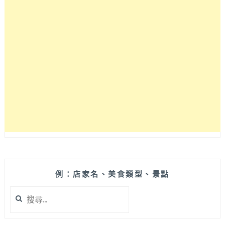
的
質
感
系
早
午
餐
與
烘
焙
坊，
咖
啡
甜
點
也
例：店家名、美食類型、景點
都
搜
有、
尋
食
關
材
鍵