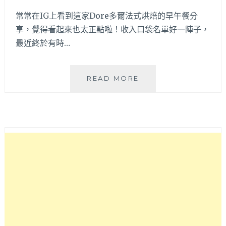
甜
常常在IG上看到這家Dore多爾法式烘焙的早午餐分
點
享，覺得看起來也太正點啦！收入口袋名單好一陣子，
咖
最近終於有時…
啡！
自
帶
停
DORE
READ MORE
車
多
場
爾
停
法
車
式
超
烘
方
焙
便
│
哦
深
～
受
網
美
喜
愛