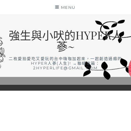
Skip
MENU
to
content
強生與小吠的HYPER人
蔘~
二枚愛拍愛吃又愛玩的台中嗨咖加起來，一起創造過癮的
HYPER人蔘(人生)! →聯絡信箱：
2HYPERLIFE@GMAIL.COM