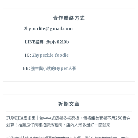
很
字:
實
在
合作聯絡方式
餐
2hyperlife@gmail.com
點
美
LINE搜尋: @pjv8210b
味
度
IG:
2hyperlife_foodie
也
讚
FB:
強生與小吠的Hyper人蔘
喔！
近期文章
FUMIJIA富米家 | 台中中式簡餐多樣選擇，價格甜美套餐不用250實在
划算！推薦瓜仔肉和招牌燉豬肉，店內人潮多最好一開就來