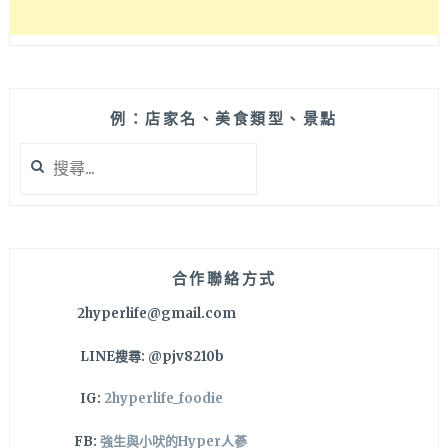
鍋
飯
好
銷
魂
啊！
例：店家名、美食類型、景點
香
搜
氣
尋
四
關
溢
鍵
的
字:
炙
燒
合作聯絡方式
五
2hyperlife@gmail.com
花
豬
LINE搜尋: @pjv8210b
飯
和
IG:
2hyperlife_foodie
滷
到
FB:
強生與小吠的Hyper人蔘
又