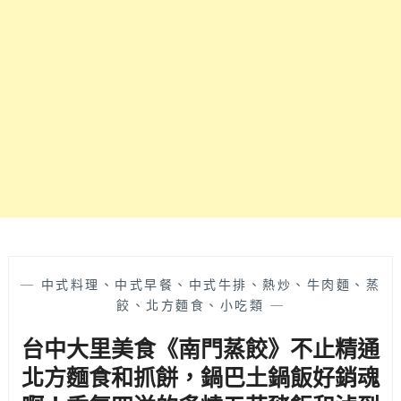
就
精
是
吃
要
完
滿
讓
足
人
愛
意
吃
猶
冰
未
的
盡，
台
夏
中
天
朋
還
友
有
們
好
～
—
中式料理、中式早餐、中式牛排、熱炒、牛肉麵、蒸
清
天
餃、北方麵食、小吃類
—
爽
然
的
台中大里美食《南門蒸餃》不止精通
自
隱
製
北方麵食和抓餅，鍋巴土鍋飯好銷魂
藏
的
版