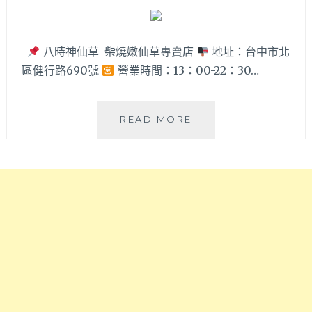
煮
在
這
裡
八時神仙草-柴燒嫩仙草專賣店
地址：台中市北
～
區健行路690號
營業時間：13：00-22：30…
純
正
日
八
READ MORE
式
時
食
神
材、
仙
健
草-
康
柴
飲
燒
食
嫩
烹
仙
煮、
草
完
專
全
賣
無
店，
味