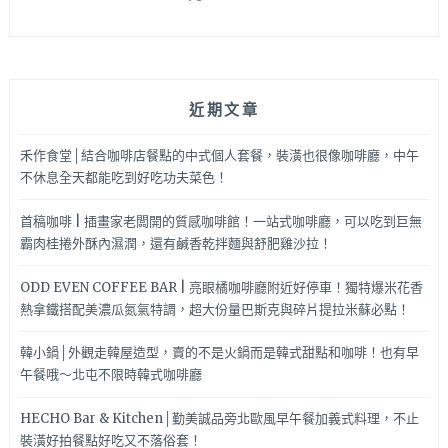
透
又
入
味
近期文章
的
豬
腳
禾作食堂│結合咖啡店餐點的中式個人套餐，裝潢也很像咖啡廳，中午
好
不休息全天都能吃到好吃功夫菜色！
吃
又
首稿咖啡 | 插畫家老闆開的質感咖啡館！一站式咖啡廳，可以吃到巨無
不
霸肉桂捲外酥內濕潤，還有鹹香乾拌麵與舒肥雞沙拉！
貴，
讓
ODD EVEN COFFEE BAR | 亮眼橘咖啡廳附近好停車！獨特爆米花香
人
熱拿鐵搭配美濃瓜氮氣特調，超大份量巴斯克與碎片提拉米蘇必點！
印
象
韓小鍋│外觀走韓屋造型，賣的不是火鍋而是韓式甜點和咖啡！也有早
深
午餐哦～北屯不限時韓式咖啡廳
刻
～
HECHO Bar & Kitchen│勤美誠品旁北歐風早午餐加義式料理，不止
裝潢好拍餐點好吃又不落俗套！