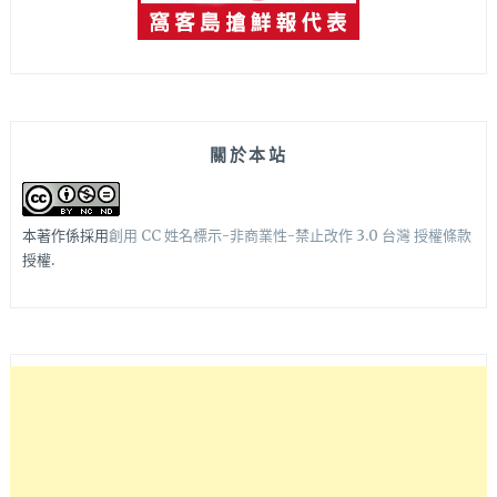
關於本站
本著作係採用
創用 CC 姓名標示-非商業性-禁止改作 3.0 台灣 授權條款
授權.