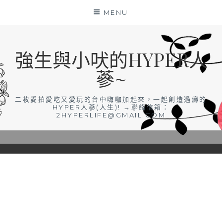
Skip
MENU
to
content
強生與小吠的HYPER人
蔘~
二枚愛拍愛吃又愛玩的台中嗨咖加起來，一起創造過癮的
HYPER人蔘(人生)! →聯絡信箱：
2HYPERLIFE@GMAIL.COM