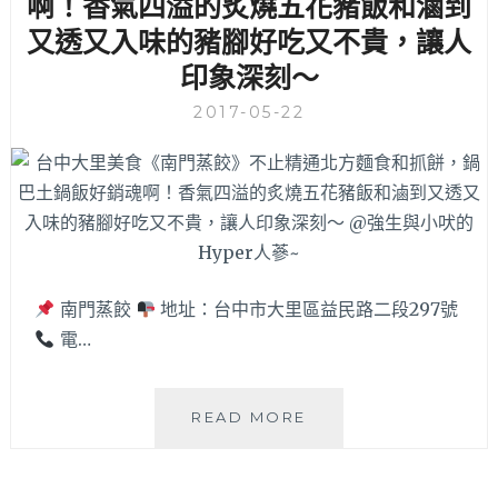
啊！香氣四溢的炙燒五花豬飯和滷到
仙
冷
草
又透又入味的豬腳好吃又不貴，讓人
麵
食
喔！
印象深刻～
材，
搭
2017-05-22
配
夏
天
限
定
的
盛
裝
南門蒸餃
地址：台中市大里區益民路二段297號
雪
電…
花
冰
真
台
是
READ MORE
中
大
大
滿
里
足！