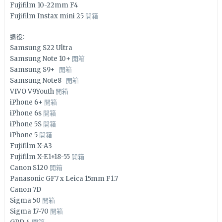
Fujifilm 10-22mm F4
Fujifilm Instax mini 25
開箱
退役:
Samsung S22 Ultra
Samsung Note 10+
開箱
Samsung S9+
開箱
Samsung Note8
開箱
VIVO V9Youth
開箱
iPhone 6+
開箱
iPhone 6s
開箱
iPhone 5S
開箱
iPhone 5
開箱
Fujifilm X-A3
Fujifilm X-E1+18-55
開箱
Canon S120
開箱
Panasonic GF7 x Leica 15mm F1.7
Canon 7D
Sigma 50
開箱
Sigma 17-70
開箱