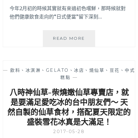
今年2月初的時候其實就有來過初色嚐鮮，那時候就對
他們健康飲食走向的“日式便當”留下深刻…
【初
READ MORE
色
弁
當
關
—
飲料、冰淇淋、GELATO、冰店、燒仙草、豆花、中式
東
糕點
—
煮】
台
八時神仙草-柴燒嫩仙草專賣店，就
中
西
是要滿足愛吃冰的台中朋友們～ 天
區
然自製的仙草食材，搭配夏天限定的
好
盛裝雪花冰真是大滿足！
吃
關
2017-05-28
東