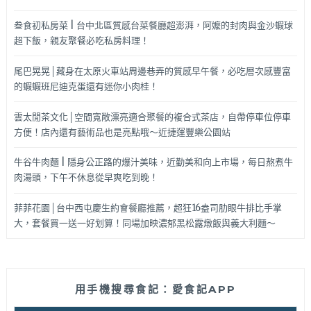
叁食初私房菜 | 台中北區質感台菜餐廳超澎湃，阿嬤的封肉與金沙蝦球
超下飯，親友聚餐必吃私房料理！
尾巴晃晃│藏身在太原火車站周邊巷弄的質感早午餐，必吃層次感豐富
的蝦蝦班尼迪克蛋還有迷你小肉桂！
雲太閒茶文化│空間寬敞漂亮適合聚餐的複合式茶店，自帶停車位停車
方便！店內還有藝術品也是亮點哦～近捷運豐樂公園站
牛谷牛肉麵 | 隱身公正路的爆汁美味，近勤美和向上市場，每日熬煮牛
肉湯頭，下午不休息從早爽吃到晚！
菲菲花園│台中西屯慶生約會餐廳推薦，超狂16盎司肋眼牛排比手掌
大，套餐買一送一好划算！同場加映濃郁黑松露燉飯與義大利麵～
用手機搜尋食記：愛食記APP