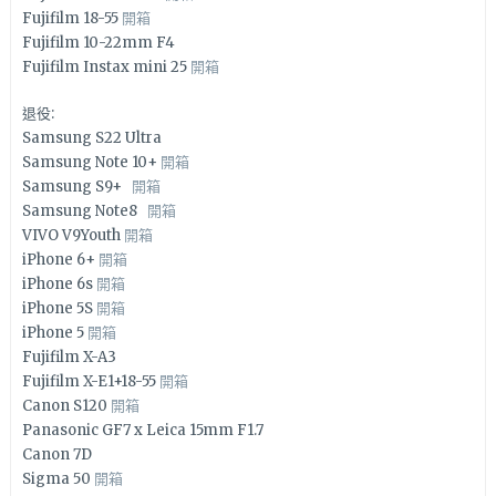
Fujifilm 18-55
開箱
Fujifilm 10-22mm F4
Fujifilm Instax mini 25
開箱
退役:
Samsung S22 Ultra
Samsung Note 10+
開箱
Samsung S9+
開箱
Samsung Note8
開箱
VIVO V9Youth
開箱
iPhone 6+
開箱
iPhone 6s
開箱
iPhone 5S
開箱
iPhone 5
開箱
Fujifilm X-A3
Fujifilm X-E1+18-55
開箱
Canon S120
開箱
Panasonic GF7 x Leica 15mm F1.7
Canon 7D
Sigma 50
開箱