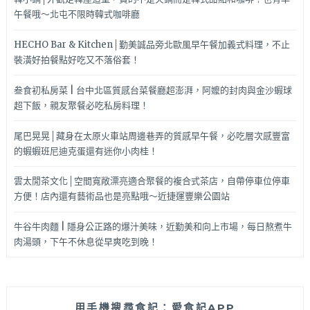
午餐哦～北屯不限時韓式咖啡廳
HECHO Bar & Kitchen│勤美誠品旁北歐風早午餐加義式料理，不止
裝潢好拍餐點好吃又不落俗套！
叁食初私房菜 | 台中北區質感台菜餐廳超澎湃，阿嬤的封肉與金沙蝦球
超下飯，親友聚餐必吃私房料理！
尾巴晃晃│藏身在太原火車站周邊巷弄的質感早午餐，必吃層次感豐富
的蝦蝦班尼迪克蛋還有迷你小肉桂！
雲太閒茶文化│空間寬敞漂亮適合聚餐的複合式茶店，自帶停車位停車
方便！店內還有藝術品也是亮點哦～近捷運豐樂公園站
牛谷牛肉麵 | 隱身公正路的爆汁美味，近勤美和向上市場，每日熬煮牛
肉湯頭，下午不休息從早爽吃到晚！
用手機搜尋食記：愛食記APP