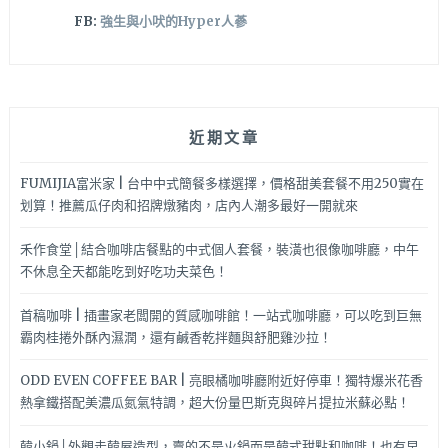
FB:
強生與小吠的Hyper人蔘
近期文章
FUMIJIA富米家 | 台中中式簡餐多樣選擇，價格甜美套餐不用250實在
划算！推薦瓜仔肉和招牌燉豬肉，店內人潮多最好一開就來
禾作食堂│結合咖啡店餐點的中式個人套餐，裝潢也很像咖啡廳，中午
不休息全天都能吃到好吃功夫菜色！
首稿咖啡 | 插畫家老闆開的質感咖啡館！一站式咖啡廳，可以吃到巨無
霸肉桂捲外酥內濕潤，還有鹹香乾拌麵與舒肥雞沙拉！
ODD EVEN COFFEE BAR | 亮眼橘咖啡廳附近好停車！獨特爆米花香
熱拿鐵搭配美濃瓜氮氣特調，超大份量巴斯克與碎片提拉米蘇必點！
韓小鍋│外觀走韓屋造型，賣的不是火鍋而是韓式甜點和咖啡！也有早