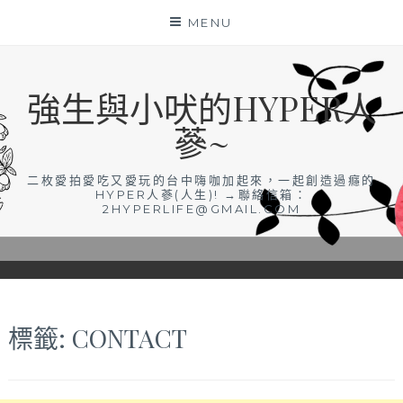
Skip
MENU
to
content
強生與小吠的HYPER人
蔘~
二枚愛拍愛吃又愛玩的台中嗨咖加起來，一起創造過癮的
HYPER人蔘(人生)! →聯絡信箱：
2HYPERLIFE@GMAIL.COM
標籤:
CONTACT