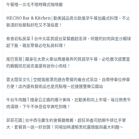
午餐哦～北屯不限時韓式咖啡廳
HECHO Bar & Kitchen│勤美誠品旁北歐風早午餐加義式料理，不止
裝潢好拍餐點好吃又不落俗套！
叁食初私房菜 | 台中北區質感台菜餐廳超澎湃，阿嬤的封肉與金沙蝦球
超下飯，親友聚餐必吃私房料理！
尾巴晃晃│藏身在太原火車站周邊巷弄的質感早午餐，必吃層次感豐富
的蝦蝦班尼迪克蛋還有迷你小肉桂！
雲太閒茶文化│空間寬敞漂亮適合聚餐的複合式茶店，自帶停車位停車
方便！店內還有藝術品也是亮點哦～近捷運豐樂公園站
牛谷牛肉麵 | 隱身公正路的爆汁美味，近勤美和向上市場，每日熬煮牛
肉湯頭，下午不休息從早爽吃到晚！
菲菲花園│台中西屯慶生約會餐廳推薦，超狂16盎司肋眼牛排比手掌
大，套餐買一送一好划算！同場加映濃郁黑松露燉飯與義大利麵～