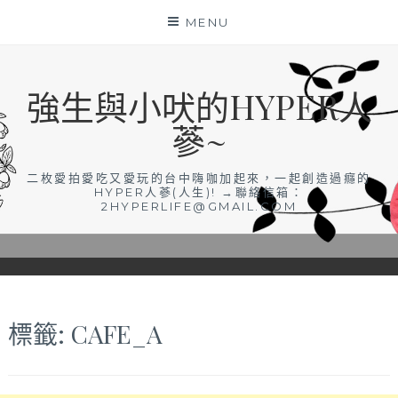
Skip
MENU
to
content
強生與小吠的HYPER人
蔘~
二枚愛拍愛吃又愛玩的台中嗨咖加起來，一起創造過癮的
HYPER人蔘(人生)! →聯絡信箱：
2HYPERLIFE@GMAIL.COM
標籤:
CAFE_A