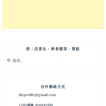
門
的
◧
有
點
甜
CAFE_A
LITTLESWEET◨
又
是
例：店家名、美食類型、景點
個
搜
適
尋
合
關
在
鍵
IG
字:
上
打
合作聯絡方式
卡
2hyperlife@gmail.com
的
可
LINE搜尋: @pjv8210b
愛