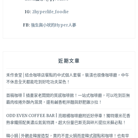
咖
IG:
2hyperlife_foodie
啡
店
FB:
強生與小吠的Hyper人蔘
~
近期文章
禾作食堂│結合咖啡店餐點的中式個人套餐，裝潢也很像咖啡廳，中午
不休息全天都能吃到好吃功夫菜色！
首稿咖啡 | 插畫家老闆開的質感咖啡館！一站式咖啡廳，可以吃到巨無
霸肉桂捲外酥內濕潤，還有鹹香乾拌麵與舒肥雞沙拉！
ODD EVEN COFFEE BAR | 亮眼橘咖啡廳附近好停車！獨特爆米花香
熱拿鐵搭配美濃瓜氮氣特調，超大份量巴斯克與碎片提拉米蘇必點！
韓小鍋│外觀走韓屋造型，賣的不是火鍋而是韓式甜點和咖啡！也有早