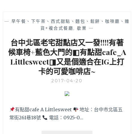
—
早午餐、下午茶、西式甜點、麵包、鬆餅、咖啡廳、雜
貨+複合式餐廳
,
歇業
—
台中北區老宅甜點店又一發!!!!有著
候車椅+藍色大門的◧有點甜cafe_A
Littlesweet◨又是個適合在IG上打
卡的可愛咖啡店~
2017-04-20
有點甜cafe A Littlesweet
地址：台中市北區五
常街261巷18號
電話：0925-0…