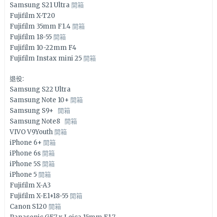
Samsung S21 Ultra
開箱
Fujifilm X-T20
Fujifilm 35mm F1.4
開箱
Fujifilm 18-55
開箱
Fujifilm 10-22mm F4
Fujifilm Instax mini 25
開箱
退役:
Samsung S22 Ultra
Samsung Note 10+
開箱
Samsung S9+
開箱
Samsung Note8
開箱
VIVO V9Youth
開箱
iPhone 6+
開箱
iPhone 6s
開箱
iPhone 5S
開箱
iPhone 5
開箱
Fujifilm X-A3
Fujifilm X-E1+18-55
開箱
Canon S120
開箱