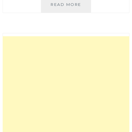
台
READ MORE
中
北
區
老
宅
甜
點
店
又
一
發!!!!
有
著
候
車
椅
+藍
色
大