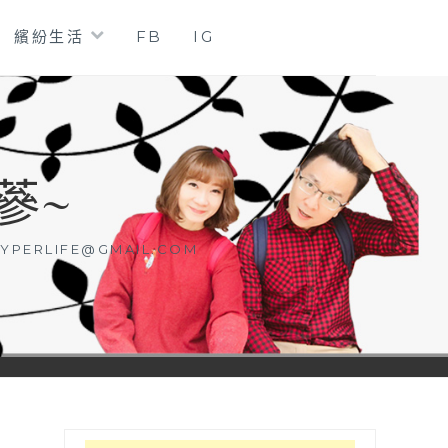
繽紛生活
FB
IG
蔘~
YPERLIFE@GMAIL.COM