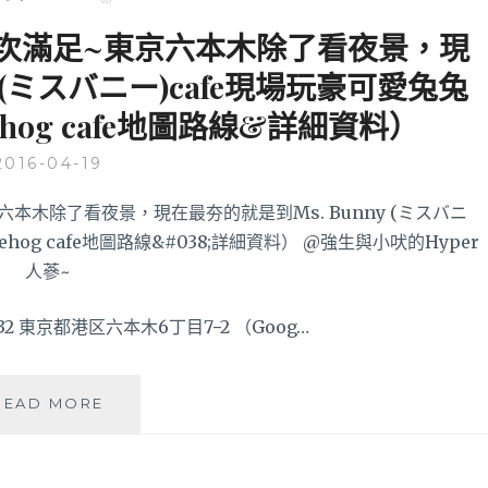
次滿足~東京六本木除了看夜景，現
y (ミスバニー)cafe現場玩豪可愛兔兔
hog cafe地圖路線&詳細資料）
2016-04-19
032 東京都港区六本木6丁目7−2 （Goog…
超
READ MORE
療
癒
的