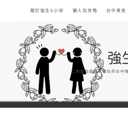
Skip
關於強生&小吠
懶人包攻略
台中美食
to
content
強
二枚愛拍愛吃又愛玩的台中嗨