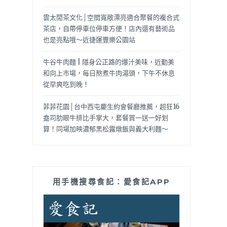
雲太閒茶文化│空間寬敞漂亮適合聚餐的複合式
茶店，自帶停車位停車方便！店內還有藝術品
也是亮點哦～近捷運豐樂公園站
牛谷牛肉麵 | 隱身公正路的爆汁美味，近勤美
和向上市場，每日熬煮牛肉湯頭，下午不休息
從早爽吃到晚！
菲菲花園│台中西屯慶生約會餐廳推薦，超狂16
盎司肋眼牛排比手掌大，套餐買一送一好划
算！同場加映濃郁黑松露燉飯與義大利麵～
用手機搜尋食記：愛食記APP