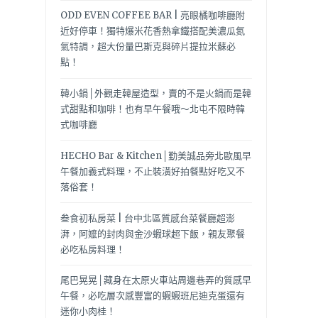
ODD EVEN COFFEE BAR | 亮眼橘咖啡廳附
近好停車！獨特爆米花香熱拿鐵搭配美濃瓜氮
氣特調，超大份量巴斯克與碎片提拉米蘇必
點！
韓小鍋│外觀走韓屋造型，賣的不是火鍋而是韓
式甜點和咖啡！也有早午餐哦～北屯不限時韓
式咖啡廳
HECHO Bar & Kitchen│勤美誠品旁北歐風早
午餐加義式料理，不止裝潢好拍餐點好吃又不
落俗套！
叁食初私房菜 | 台中北區質感台菜餐廳超澎
湃，阿嬤的封肉與金沙蝦球超下飯，親友聚餐
必吃私房料理！
尾巴晃晃│藏身在太原火車站周邊巷弄的質感早
午餐，必吃層次感豐富的蝦蝦班尼迪克蛋還有
迷你小肉桂！