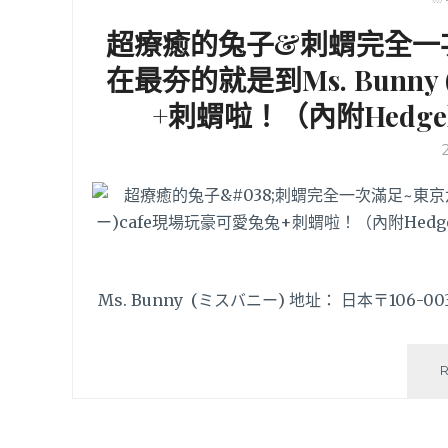
超療癒的兔子&刺蝟完全一
在最夯的就是到Ms. Bunn
+刺蝟啦！（內附Hedge
Ms. Bunny (ミスバニー) 地址： 日本〒106-0