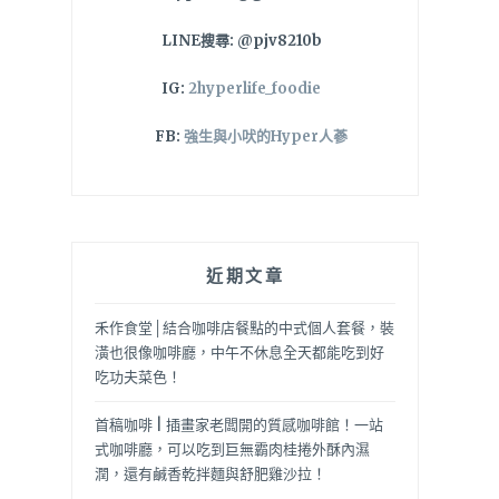
LINE搜尋: @pjv8210b
IG:
2hyperlife_foodie
FB:
強生與小吠的Hyper人蔘
近期文章
禾作食堂│結合咖啡店餐點的中式個人套餐，裝
潢也很像咖啡廳，中午不休息全天都能吃到好
吃功夫菜色！
首稿咖啡 | 插畫家老闆開的質感咖啡館！一站
式咖啡廳，可以吃到巨無霸肉桂捲外酥內濕
潤，還有鹹香乾拌麵與舒肥雞沙拉！