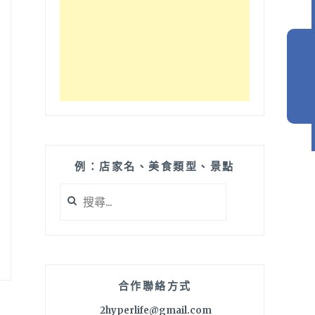
例：店家名、美食類型、景點
搜
尋
關
鍵
字:
合作聯絡方式
2hyperlife@gmail.com